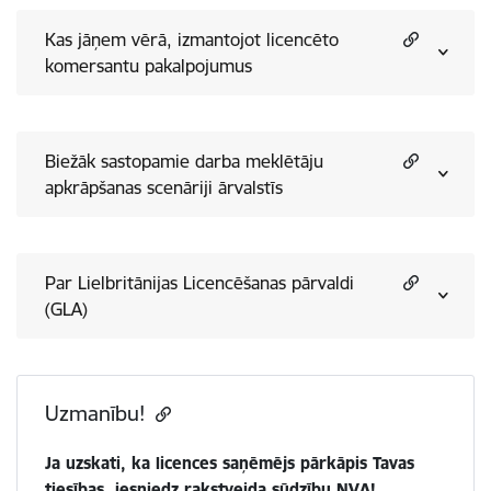
Kas jāņem vērā, izmantojot licencēto
komersantu pakalpojumus
Biežāk sastopamie darba meklētāju
apkrāpšanas scenāriji ārvalstīs
Par Lielbritānijas Licencēšanas pārvaldi
(GLA)
Uzmanību!
Ja uzskati, ka licences saņēmējs pārkāpis Tavas
tiesības, iesniedz rakstveida sūdzību NVA!