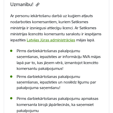
Uzmanību!
Ar personu iekārtošanu darbā uz kuģiem atļauts
nodarboties komersantiem, kuriem Satiksmes
ministrija ir izsniegusi attiecīgu licenci. Ar Satiksmes
ministrijas licencēto komersantu sarakstu ir iespējams
iepazīties
Latvijas Jūras administrācijas
mājas lapā.
Pirms darbiekārtošanas pakalpojumu
saņemšanas, iepazīsties ar informāciju
NVA mājas
lapā
par to, kas jāņem vērā, izmantojot licencēto
komersantu pakalpojumus!
Pirms darbiekārtošanas pakalpojumu
saņemšanas, iepazīsties un noslēdz līgumu par
pakalpojuma saņemšanu!
Pirms darbiekārtošanas pakalpojumu apmaksas
komersanta birojā jāpārliecinās, ka saņemsiet
pakalpojumu