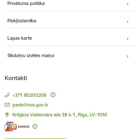
Privātuma politika
Piekļūstamība
Lapas karte
Sīkdatņu izvēles maiņa
Kontakti
+371 80200206
E-pasts:
pasts@nva.gov.lv
Krišjāņa Valdemāra iela 38 k-1, Rīga, LV–1010