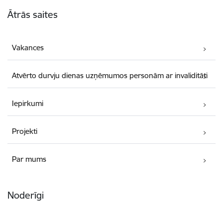
Kājene
Ātrās saites
Vakances
Atvērto durvju dienas uzņēmumos personām ar invaliditāti
Iepirkumi
Projekti
Par mums
Noderīgi