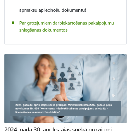
apmaksu apliecinošu dokumentu!
Par grozījumiem darbiekārtošanas pakalpojumu
sniegšanas dokumentos
2024. gada 30. aprīlī stājas spēkā grozījumi