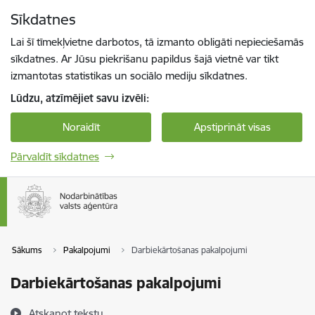
Pāriet uz lapas saturu
Sīkdatnes
Spied
lai meklētu
Enter
Lai šī tīmekļvietne darbotos, tā izmanto obligāti nepieciešamās
sīkdatnes. Ar Jūsu piekrišanu papildus šajā vietnē var tikt
izmantotas statistikas un sociālo mediju sīkdatnes.
Lūdzu, atzīmējiet savu izvēli:
Noraidīt
Apstiprināt visas
Pārvaldīt sīkdatnes
Sākums
Pakalpojumi
Darbiekārtošanas pakalpojumi
Darbiekārtošanas pakalpojumi
Atskaņot tekstu