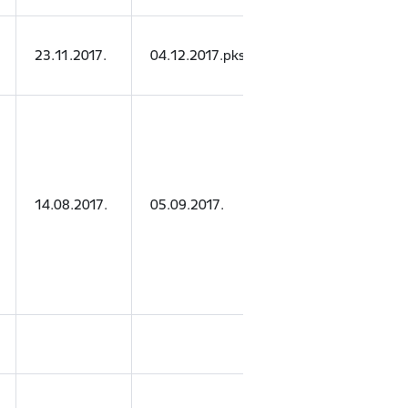
SIA "CS
23.11.2017.
04.12.2017.pkst.10:00
komrecservi
14.08.2017.
05.09.2017.
SIA "Kūrija"
SIA "Tele2"