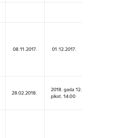
SIA "GR
ART&PRINT
SIA “Mācību
08.11.2017.
01.12.2017.
centrs plus”
2018. gada 12. marts
Zilupes nov
28.02.2018.
plkst. 14:00
pašvaldība