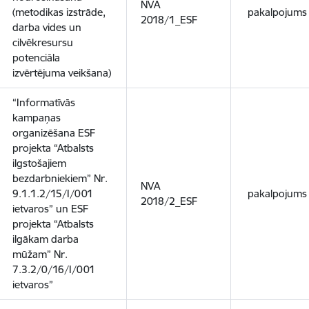
NVA
(metodikas izstrāde,
pakalpojums
2018/1_ESF
darba vides un
cilvēkresursu
potenciāla
izvērtējuma veikšana)
“Informatīvās
kampaņas
organizēšana ESF
projekta “Atbalsts
ilgstošajiem
bezdarbniekiem” Nr.
NVA
9.1.1.2/15/I/001
pakalpojums
2018/2_ESF
ietvaros” un ESF
projekta “Atbalsts
ilgākam darba
mūžam” Nr.
7.3.2/0/16/I/001
ietvaros”