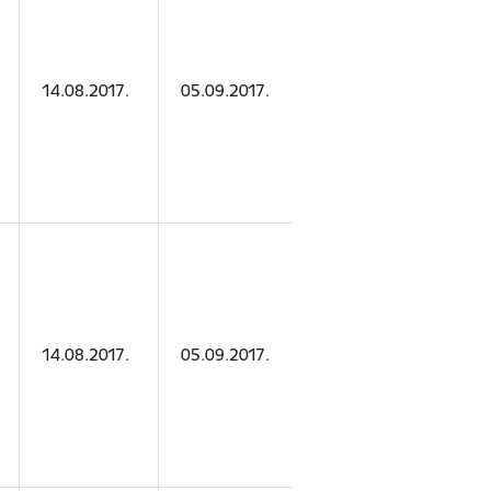
Biedrība
Psiholoģisk
14.08.2017.
05.09.2017.
konsultāciju
centrs
"Intence"
SIA "Latvian
14.08.2017.
05.09.2017.
Holidays"