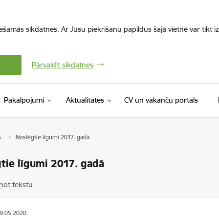
iešamās sīkdatnes. Ar Jūsu piekrišanu papildus šajā vietnē var tikt i
Pārvaldīt sīkdatnes
(Ārējā 
Pakalpojumi
Aktualitātes
CV un vakanču portāls
s
Noslēgtie līgumi 2017. gadā
tie līgumi 2017. gadā
ņot tekstu
29.05.2020.