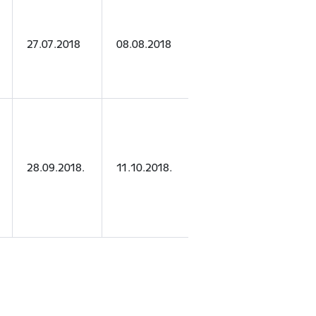
SIA "Skrivan
27.07.2018
08.08.2018
Baltic"
SIA "Skrivan
28.09.2018.
11.10.2018.
Baltic"; SIA
“OnPlate”