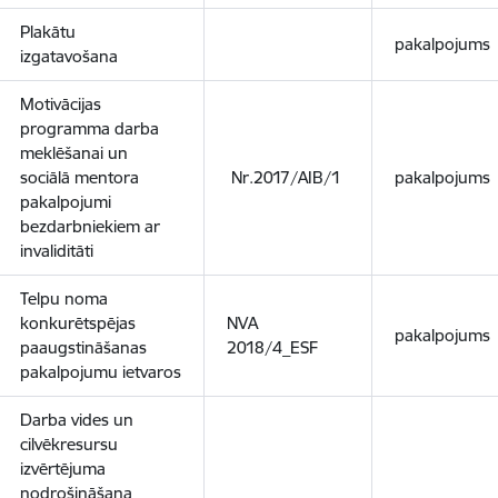
Plakātu
pakalpojums
izgatavošana
Motivācijas
programma darba
meklēšanai un
sociālā mentora
Nr.2017/AIB/1
pakalpojums
pakalpojumi
bezdarbniekiem ar
invaliditāti
Telpu noma
konkurētspējas
NVA
pakalpojums
paaugstināšanas
2018/4_ESF
pakalpojumu ietvaros
Darba vides un
cilvēkresursu
izvērtējuma
nodrošināšana