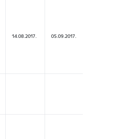
SIA "Latvian
14.08.2017.
05.09.2017.
Holidays"
SIA "CWT
Latvia"
SIA "Kanins