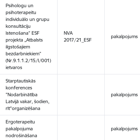
Psihologu un
psihoterapeitu
individuālo un grupu
konsultāciju
īstenošana” ESF
NVA
pakalpojums
projekta „Atbalsts
2017/21_ESF
ilgstošajiem
bezdarbniekiem”
(Nr.9.1.1.2/15/I/001)
ietvaros
Starptautiskās
konferences
"Nodarbinātība
pakalpojums
Latvijā vakar, šodien,
rīt"organizēšana
Ergoterapeitu
pakalpojuma
pakalpojums
nodrošināšana