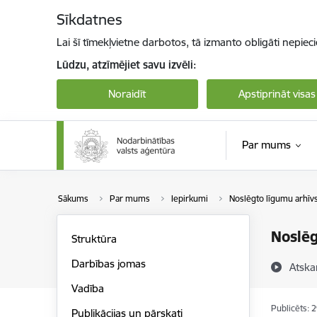
Pāriet uz lapas saturu
Sīkdatnes
Lai šī tīmekļvietne darbotos, tā izmanto obligāti nepiec
Lūdzu, atzīmējiet savu izvēli:
Noraidīt
Apstiprināt visas
Par mums
Sākums
Par mums
Iepirkumi
Noslēgto līgumu arhīv
Noslēg
Struktūra
Darbības jomas
Atska
Vadība
Publicēts: 
Publikācijas un pārskati