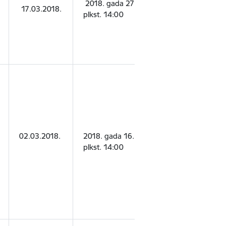
2018. gada 27. aprīlis
SIA “Corpor
17.03.2018.
plkst. 14:00
Consulting”
02.03.2018.
2018. gada 16. aprīlis
SIA “Platfor
plkst. 14:00
filma”