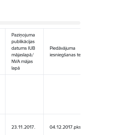
Paziņojuma
publikācijas
datums IUB
Piedāvājuma
Piegādātāja
mājaslapā/
iesniegšanas termiņš
nosaukums
NVA mājas
lapā
SIA "Impel
Serviks"
SIA "Info
23.11.2017.
04.12.2017.pkst.10:00
Serviss"