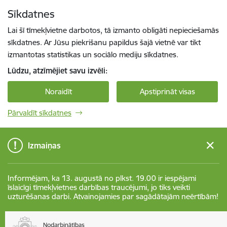
Pāriet uz lapas saturu
Sīkdatnes
Spied
lai meklētu
Enter
Lai šī tīmekļvietne darbotos, tā izmanto obligāti nepieciešamās
sīkdatnes. Ar Jūsu piekrišanu papildus šajā vietnē var tikt
izmantotas statistikas un sociālo mediju sīkdatnes.
Lūdzu, atzīmējiet savu izvēli:
Noraidīt
Apstiprināt visas
Pārvaldīt sīkdatnes
Izmaiņas
Informējam, ka 13. augustā no plkst. 19.00 ir iespējami
īslaicīgi tīmekļvietnes darbības traucējumi, jo tiks veikti
uzturēšanas darbi. Atvainojamies par sagādātajām neērtībām!