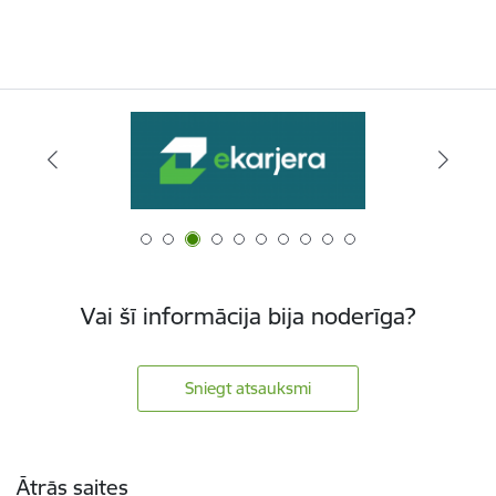
Vai šī informācija bija noderīga?
Sniegt atsauksmi
Kājene
Ātrās saites