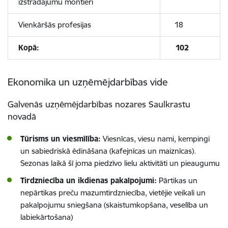
izstrādājumu montieri
Vienkāršās profesijas
18
Kopā:
102
Ekonomika un uzņēmējdarbības vide
Galvenās uzņēmējdarbības nozares Saulkrastu
novadā
Tūrisms un viesmīlība:
Viesnīcas, viesu nami, kempingi
un sabiedriskā ēdināšana (kafejnīcas un maiznīcas).
Sezonas laikā šī joma piedzīvo lielu aktivitāti un pieaugumu
Tirdzniecība un ikdienas pakalpojumi:
Pārtikas un
nepārtikas preču mazumtirdzniecība, vietējie veikali un
pakalpojumu sniegšana (skaistumkopšana, veselība un
labiekārtošana)