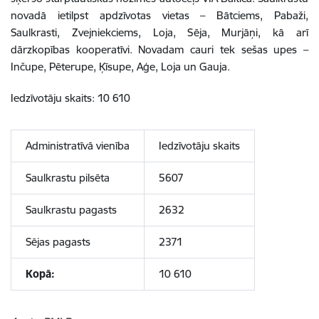
novadā ietilpst apdzīvotas vietas – Bātciems, Pabaži,
Saulkrasti, Zvejniekciems, Loja, Sēja, Murjāņi, kā arī
dārzkopības kooperatīvi. Novadam cauri tek sešas upes –
Inčupe, Pēterupe, Ķīsupe, Aģe, Loja un Gauja.
Iedzīvotāju skaits: 10 610
Administratīvā vienība
Iedzīvotāju skaits
Saulkrastu pilsēta
5607
Saulkrastu pagasts
2632
Sējas pagasts
2371
Kopā:
10 610