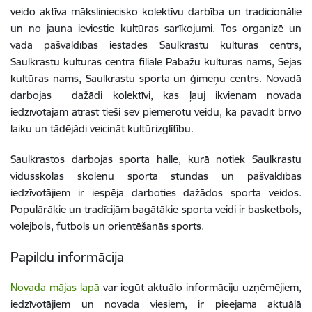
veido aktīva māksliniecisko kolektīvu darbība un tradicionālie
un no jauna ieviestie kultūras sarīkojumi. Tos organizē un
vada pašvaldības iestādes Saulkrastu kultūras centrs,
Saulkrastu kultūras centra filiāle Pabažu kultūras nams, Sējas
kultūras nams, Saulkrastu sporta un ģimeņu centrs. Novadā
darbojas dažādi kolektīvi, kas ļauj ikvienam novada
iedzīvotājam atrast tieši sev piemērotu veidu, kā pavadīt brīvo
laiku un tādējādi veicināt kultūrizglītību.
Saulkrastos darbojas sporta halle, kurā notiek Saulkrastu
vidusskolas skolēnu sporta stundas un pašvaldības
iedzīvotājiem ir iespēja darboties dažādos sporta veidos.
Populārākie un tradīcijām bagātākie sporta veidi ir basketbols,
volejbols, futbols un orientēšanās sports.
Papildu informācija
Novada mājas lapā
var iegūt aktuālo informāciju uzņēmējiem,
iedzīvotājiem un novada viesiem, ir pieejama aktuālā