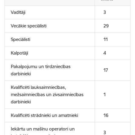
Vadītāji
3
Vecākie speciālisti
29
Speciālisti
11
Kalpotāji
4
Pakalpojumu un tirdzniecības
17
darbinieki
Kvalificēti lauksaimniecības,
mežsaimniecības un zivsaimniecības
1
darbinieki
Kvalificēti strādnieki un amatnieki
16
Iekārtu un mašīnu operatori un
3