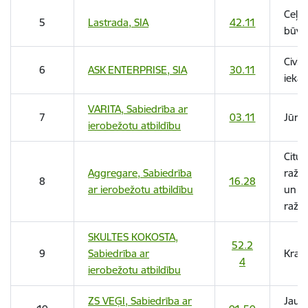
Ceļu
5
Lastrada, SIA
42.11
būvn
Civil
6
ASK ENTERPRISE, SIA
30.11
iekār
VARITA, Sabiedrība ar
7
03.11
Jūras
ierobežotu atbildību
Citu 
Aggregare, Sabiedrība
ražo
8
16.28
ar ierobežotu atbildību
un pī
ražo
SKULTES KOKOSTA,
52.2
9
Sabiedrība ar
Krav
4
ierobežotu atbildību
ZS VEĢI, Sabiedrība ar
Jaukt