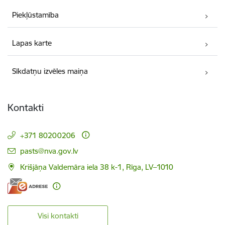
Piekļūstamība
Lapas karte
Sīkdatņu izvēles maiņa
Kontakti
+371 80200206
E-pasts:
pasts@nva.gov.lv
Krišjāņa Valdemāra iela 38 k-1, Rīga, LV–1010
Visi kontakti