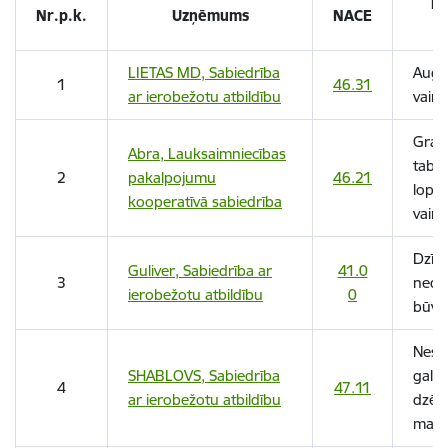
Da
Nr.p.k.
Uzņēmums
NACE
LIETAS MD, Sabiedrība
Augļ
1
46.31
ar ierobežotu atbildību
vairu
Grau
Abra, Lauksaimniecības
tabak
2
pakalpojumu
46.21
lopb
kooperatīvā sabiedrība
vairu
Dzīv
Guliver, Sabiedrība ar
41.0
3
nedz
ierobežotu atbildību
0
būvn
Nespe
SHABLOVS, Sabiedrība
galve
4
47.11
ar ierobežotu atbildību
dzēri
mazu