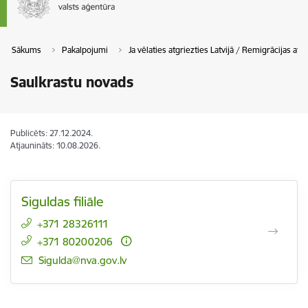
Sākums
Pakalpojumi
Ja vēlaties atgriezties Latvijā / Remigrācijas atba
Saulkrastu novads
Publicēts: 27.12.2024.
Atjaunināts: 10.08.2026.
Siguldas filiāle
+371 28326111
+371 80200206
E-pasts:
Sigulda@nva.gov.lv