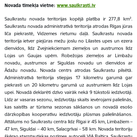
Novada tīmekļa vietne:
www.saulkrasti.lv
Saulkrastu novada teritorijas kopējā platība ir 277,8 km².
Saulkrastu novada administratīvā teritorija atrodas Rīgas jūras
līča piekrastē, Vidzemes rietumu daļā. Saulkrastu novada
teritorija ietver piejūras mežu joslu no Lilastes upes un ezera
dienvidos, līdz Zvejniekciemam ziemeļos un austrumos līdz
Lojas un Gaujas upēm. Robežojas ziemeļos ar Limbažu
novadu, austrumos ar Siguldas novadu un dienvidos ar
Ādažu novadu. Novada centrs atrodas Saulkrastu pilsētā.
Administratīvā teritorija stiepjas 17 kilometru garumā gar
piekrasti un 20 kilometru garumā uz austrumiem līdz Lojas
upei. Novadā deklarēti dzīvo vairāk nekā 9 tūkstoši iedzīvotāji.
Līdz ar vasaras sezonu, iedzīvotāju skaits ievērojami palielinās,
kas saistīts ar tūrisma sezonas sākšanos un novadā esošo
dārzkopības kooperatīvu iedzīvotāju plūsmas palielināšanos.
Attālums no Saulkrastu centra līdz Rīgai ir 45 km, Limbažiem –
47 km, Siguldai – 40 km, Salacgrīvai – 58 km. Novada teritoriju
šķērso starptautiskas nozīmes autoceļš VIA Baltica. Saulkrastu