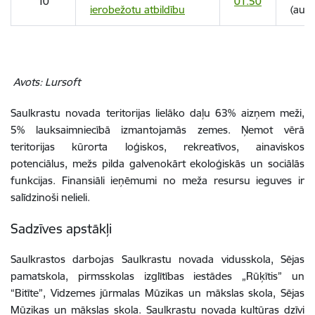
10
01.50
ierobežotu atbildību
(aug
Avots: Lursoft
Saulkrastu novada teritorijas lielāko daļu 63% aizņem meži,
5% lauksaimniecībā izmantojamās zemes. Ņemot vērā
teritorijas kūrorta loģiskos, rekreatīvos, ainaviskos
potenciālus, mežs pilda galvenokārt ekoloģiskās un sociālās
funkcijas. Finansiāli ieņēmumi no meža resursu ieguves ir
salīdzinoši nelieli.
Sadzīves apstākļi
Saulkrastos darbojas Saulkrastu novada vidusskola, Sējas
pamatskola, pirmsskolas izglītības iestādes „Rūķītis” un
“Bitīte”, Vidzemes jūrmalas Mūzikas un mākslas skola, Sējas
Mūzikas un mākslas skola. Saulkrastu novada kultūras dzīvi