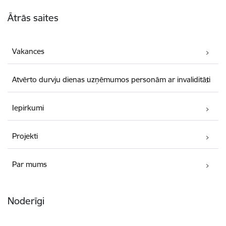
Kājene
Ātrās saites
Vakances
Atvērto durvju dienas uzņēmumos personām ar invaliditāti
Iepirkumi
Projekti
Par mums
Noderīgi