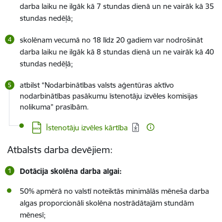
darba laiku ne ilgāk kā 7 stundas dienā un ne vairāk kā 35
stundas nedēļā;
skolēnam vecumā no 18 līdz 20 gadiem
var nodrošināt
darba laiku ne ilgāk kā 8 stundas dienā un ne vairāk kā 40
stundas nedēļā;
atbilst “Nodarbinātības valsts aģentūras aktīvo
nodarbinātības pasākumu īstenotāju izvēles komisijas
nolikuma” prasībām.
Lejupielādēt:
Īstenotāju izvēles kārtība
Atbalsts darba devējiem:
Dotācija skolēna darba algai:
50% apmērā no valstī noteiktās minimālās mēneša darba
algas proporcionāli skolēna nostrādātajām stundām
mēnesī;