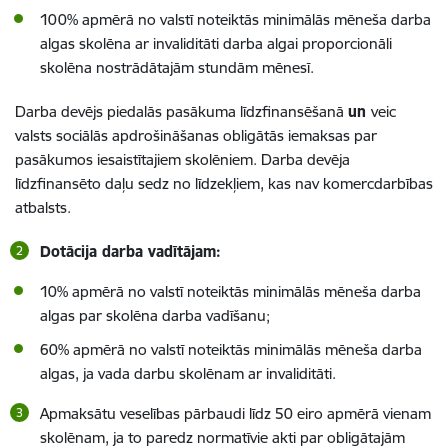
100% apmērā no valstī noteiktās minimālās mēneša darba
algas skolēna ar invaliditāti darba algai proporcionāli
skolēna nostrādātajām stundām mēnesī.
Darba devējs piedalās pasākuma līdzfinansēšanā
un
veic
valsts sociālās apdrošināšanas obligātās iemaksas par
pasākumos iesaistītajiem skolēniem. Darba devēja
līdzfinansēto daļu sedz no līdzekļiem, kas nav komercdarbības
atbalsts.
Dotācija darba vadītājam:
10% apmērā no valstī noteiktās minimālās mēneša darba
algas par skolēna darba vadīšanu;
60% apmērā no valstī noteiktās minimālās mēneša darba
algas, ja vada darbu skolēnam ar invaliditāti.
Apmaksāt
u
veselības pārbaud
i
līdz 50 eiro apmērā vien
am
skolēn
am
, ja to paredz normatīvie akti par obligātajām