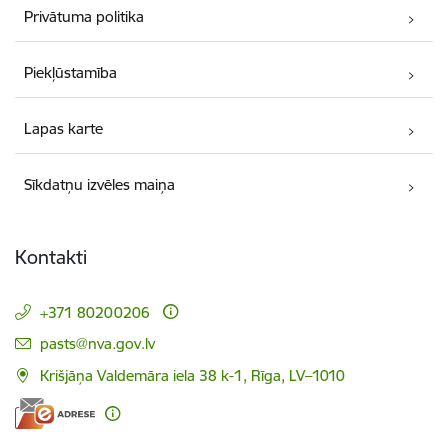
Privātuma politika
Piekļūstamība
Lapas karte
Sīkdatņu izvēles maiņa
Kontakti
+371 80200206
E-pasts:
pasts@nva.gov.lv
Krišjāņa Valdemāra iela 38 k-1, Rīga, LV–1010