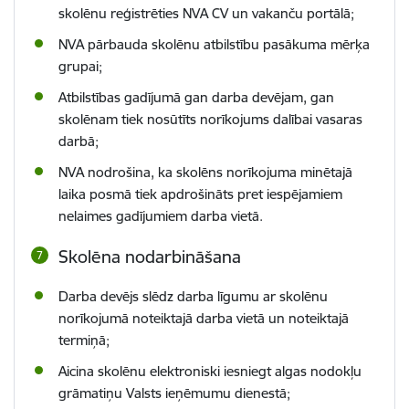
skolēnu reģistrēties NVA CV un vakanču portālā;
NVA pārbauda skolēnu atbilstību pasākuma mērķa
grupai;
Atbilstības gadījumā gan darba devējam, gan
skolēnam tiek nosūtīts norīkojums dalībai vasaras
darbā;
NVA nodrošina, ka skolēns norīkojuma minētajā
laika posmā tiek apdrošināts pret iespējamiem
nelaimes gadījumiem darba vietā.
Skolēna nodarbināšana
Darba devējs slēdz darba līgumu ar skolēnu
norīkojumā noteiktajā darba vietā un noteiktajā
termiņā;
Aicina skolēnu elektroniski iesniegt algas nodokļu
grāmatiņu Valsts ieņēmumu dienestā;