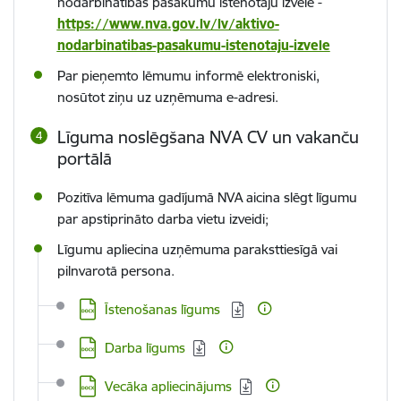
nodarbinātības pasākumu īstenotāju izvēle -
https://www.nva.gov.lv/lv/aktivo-
nodarbinatibas-pasakumu-istenotaju-izvele
Par pieņemto lēmumu informē
elektroniski,
nosūtot ziņu uz uzņēmuma e-adresi.
Līguma noslēgšana NVA CV un vakanču
portālā
Pozitīva lēmuma gadījumā NVA aicina slēgt līgumu
par apstiprināto darba vietu izveidi;
Līgumu apliecina uzņēmuma paraksttiesīgā vai
pilnvarotā persona.
Lejupielādēt:
Īstenošanas līgums
Lejupielādēt:
Darba līgums
Lejupielādēt:
Vecāka apliecinājums