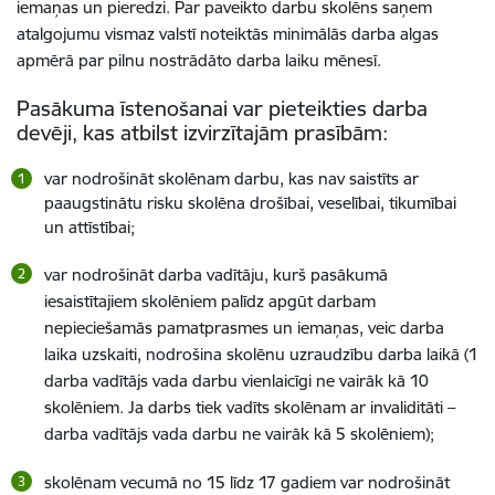
iemaņas un pieredzi. Par paveikto darbu skolēns saņem
atalgojumu vismaz valstī noteiktās minimālās darba algas
apmērā par pilnu nostrādāto darba laiku mēnesī.
Pasākuma īstenošanai var pieteikties darba
devēji, kas atbilst izvirzītajām prasībām:
var nodrošināt skolēnam darbu, kas nav saistīts ar
paaugstinātu risku skolēna drošībai, veselībai, tikumībai
un attīstībai;
var nodrošināt darba vadītāju, kurš pasākumā
iesaistītajiem skolēniem palīdz apgūt darbam
nepieciešamās pamatprasmes un iemaņas, veic darba
laika uzskaiti, nodrošina skolēnu uzraudzību darba laikā (1
darba vadītājs vada darbu vienlaicīgi ne vairāk kā 10
skolēniem. Ja darbs tiek vadīts skolēnam ar invaliditāti –
darba vadītājs vada darbu
ne vairāk kā 5 skolēniem);
skolēnam vecumā no 15 līdz
17
gadiem
var nodrošināt