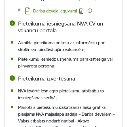
Lejupielādēt:
Darba devēja ieguvumi
Pieteikuma iesniegšana NVA CV un
vakanču portālā
Aizpilda pieteikuma anketu ar informāciju par
skolēniem piedāvātajām vakancēm
;
Pieteikumu iesniedz uzņēmuma paraksttiesīgā vai
pilnvarotā persona.
Pieteikuma izvērtēšana
NVA izvērtē iesniegto pieteikumu atbilstību to
iesniegšanas secībā;
Plānotais pieteikumu izskatīšanas laika grafiks
pieejams NVA mājaslapā sadaļā – Darba devējiem –
Valsts atbalsts nodarbinātībai -
Aktīvo