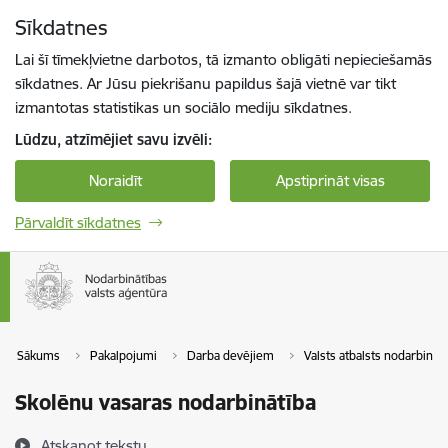
Pāriet uz lapas saturu
Sīkdatnes
Spied
lai meklētu
Enter
Lai šī tīmekļvietne darbotos, tā izmanto obligāti nepieciešamās
sīkdatnes. Ar Jūsu piekrišanu papildus šajā vietnē var tikt
izmantotas statistikas un sociālo mediju sīkdatnes.
Lūdzu, atzīmējiet savu izvēli:
Noraidīt
Apstiprināt visas
Pārvaldīt sīkdatnes
Sākums
Pakalpojumi
Darba devējiem
Valsts atbalsts nodarbinātī
Skolēnu vasaras nodarbinātība
Atskaņot tekstu