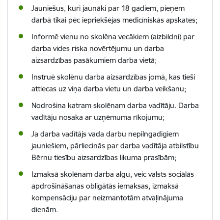
Jauniešus, kuri jaunāki par 18 gadiem, pieņem
darbā tikai pēc iepriekšējas medicīniskās apskates;
Informē vienu no skolēna vecākiem (aizbildni) par
darba vides riska novērtējumu un darba
aizsardzības pasākumiem darba vietā;
Instruē skolēnu darba
aizsardzības jomā, kas tieši
attiecas uz viņa darba vietu un darba veikšanu
;
Nodrošina katram skolēnam darba vadītāju. Darba
vadītāju nosaka ar uzņēmuma rīkojumu;
Ja darba vadītājs vada darbu nepilngadīgiem
jauniešiem, pārliecinās par darba vadītāja atbilstību
Bērnu tiesību aizsardzības likuma prasībām;
Izmaksā skolēnam darba algu, veic valsts sociālās
apdrošināšanas obligātās iemaksas, izmaksā
kompensāciju par neizmantotām atvaļinājuma
dienām.