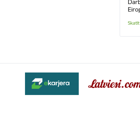
Darb
Eiro
Skatīt