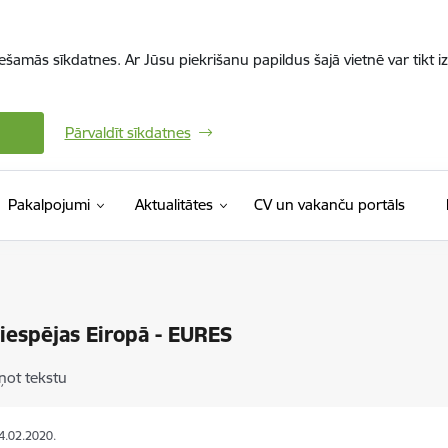
iešamās sīkdatnes. Ar Jūsu piekrišanu papildus šajā vietnē var tikt i
Pārvaldīt sīkdatnes
(Ārējā 
Pakalpojumi
Aktualitātes
CV un vakanču portāls
iespējas Eiropā - EURES
ņot tekstu
14.02.2020.