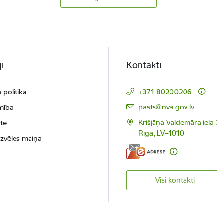
i
Kontakti
 politika
+371 80200206
E-pasts:
pasts@nva.gov.lv
mība
Krišjāņa Valdemāra iela 
te
Rīga, LV–1010
izvēles maiņa
Visi kontakti