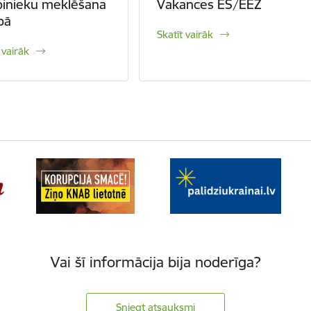
inieku meklēšana
Vakances ES/EEZ
pā
Skatīt vairāk
 vairāk
Vai šī informācija bija noderīga?
Sniegt atsauksmi