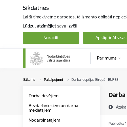
Pāriet uz lapas saturu
Sīkdatnes
Lai šī tīmekļvietne darbotos, tā izmanto obligāti nepiec
Lūdzu, atzīmējiet savu izvēli:
Noraidīt
Apstiprināt visas
Par mums
Sākums
Pakalpojumi
Darba iespējas Eiropā - EURES
Darba 
Darba devējiem
Bezdarbniekiem un darba
Atska
meklētājiem
Nodarbinātajiem
Publicēts: 