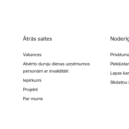
Kājene
Ātrās saites
Noderīg
Vakances
Privātuma
Atvērto durvju dienas uzņēmumos
Piekļūsta
personām ar invaliditāti
Lapas kar
Iepirkumi
Sīkdatņu 
Projekti
Par mums