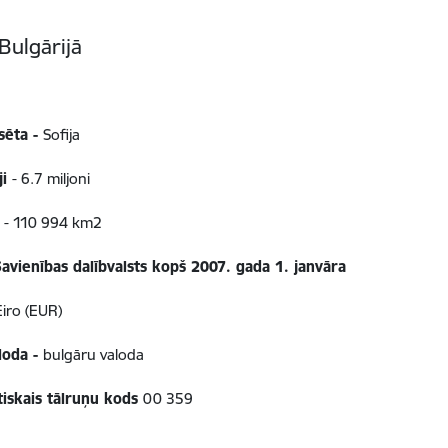
Bulgārijā
lsēta -
Sofija
ji
- 6.7 miljoni
a
- 110 994 km2
Savienības dalībvalsts kopš 2007. gada 1. janvāra
iro (EUR)
aloda -
bulgāru valoda
tiskais tālruņu kods
00 359