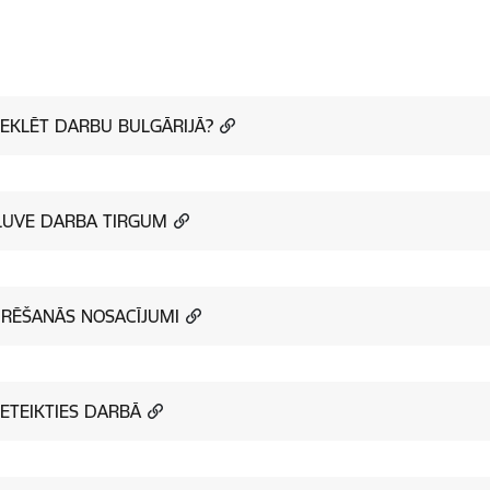
EKLĒT DARBU BULGĀRIJĀ?
ĻUVE DARBA TIRGUM
RĒŠANĀS NOSACĪJUMI
IETEIKTIES DARBĀ