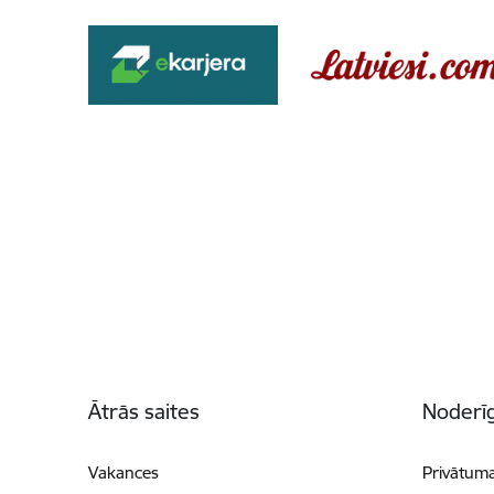
Kājene
Ātrās saites
Noderīg
Vakances
Privātuma