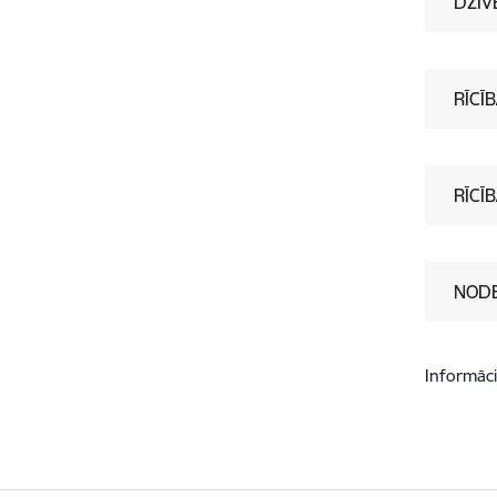
DZĪV
RĪCĪ
RĪCĪ
NODE
Informāci