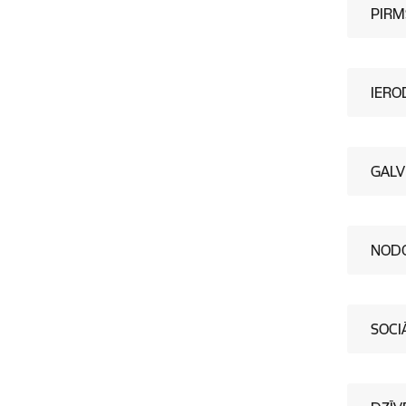
PIRM
IERO
GALV
NODO
SOCI