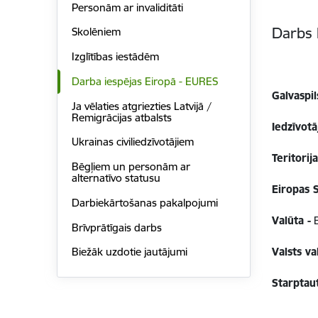
Personām ar invaliditāti
Darbs 
Skolēniem
Izglītības iestādēm
Darba iespējas Eiropā - EURES
Galvaspi
Ja vēlaties atgriezties Latvijā /
Remigrācijas atbalsts
Iedzīvotā
Ukrainas civiliedzīvotājiem
Teritorij
Bēgļiem un personām ar
alternatīvo statusu
Eiropas 
Darbiekārtošanas pakalpojumi
Valūta -
E
Brīvprātīgais darbs
Valsts v
Biežāk uzdotie jautājumi
Starptau