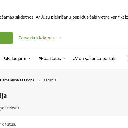
iešamās sīkdatnes. Ar Jūsu piekrišanu papildus šajā vietnē var tikt i
Pārvaldīt sīkdatnes
(Ārējā 
Pakalpojumi
Aktualitātes
CV un vakanču portāls
Darba iespējas Eiropā
Bulgārija
ija
ņot tekstu
14.04.2023.