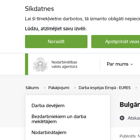
Pāriet uz lapas saturu
Sīkdatnes
Lai šī tīmekļvietne darbotos, tā izmanto obligāti nepiec
Lūdzu, atzīmējiet savu izvēli:
Noraidīt
Apstiprināt visas
Par mums
Sākums
Pakalpojumi
Darba iespējas Eiropā - EURES
Bulgār
Darba devējiem
Bezdarbniekiem un darba
Atska
meklētājiem
Nodarbinātajiem
Publicēts: 