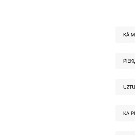
KĀ M
PIEK
UZTU
KĀ P