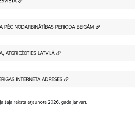
ESVIETA
BA PĒC NODARBINĀTĪBAS PERIODA BEIGĀM
BA, ATGRIEŽOTIES LATVIJĀ
RĪGAS INTERNETA ADRESES
ja šajā rakstā atjaunota 2026. gada janvārī.