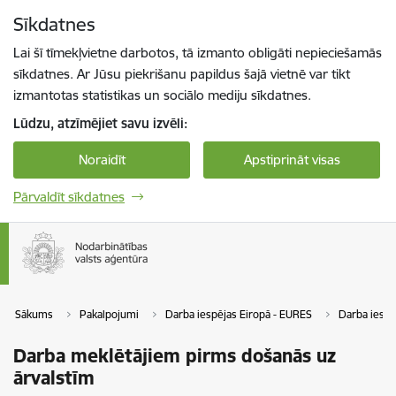
Pāriet uz lapas saturu
Sīkdatnes
Spied
lai meklētu
Enter
Lai šī tīmekļvietne darbotos, tā izmanto obligāti nepieciešamās
sīkdatnes. Ar Jūsu piekrišanu papildus šajā vietnē var tikt
izmantotas statistikas un sociālo mediju sīkdatnes.
Lūdzu, atzīmējiet savu izvēli:
Noraidīt
Apstiprināt visas
Pārvaldīt sīkdatnes
Sākums
Pakalpojumi
Darba iespējas Eiropā - EURES
Darba iespē
Darba meklētājiem pirms došanās uz
ārvalstīm