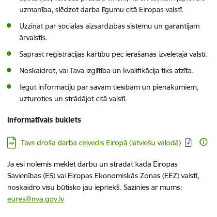
uzmanība, slēdzot darba līgumu citā Eiropas valstī.
Uzzināt par sociālās aizsardzības sistēmu un garantijām
ārvalstīs.
Saprast reģistrācijas kārtību pēc ierašanās izvēlētajā valstī.
Noskaidrot, vai Tava izglītība un kvalifikācija tiks atzīta.
Iegūt informāciju par savām tiesībām un pienākumiem,
uzturoties un strādājot citā valstī.
Informatīvais buklets
Lejupielādēt:
Tavs droša darba ceļvedis Eiropā (latviešu valodā)
Ja esi nolēmis meklēt darbu un strādāt kādā Eiropas
Savienības (ES) vai Eiropas Ekonomiskās Zonas (EEZ) valstī,
noskaidro visu būtisko jau iepriekš. Sazinies ar mums:
eures@nva.gov.lv