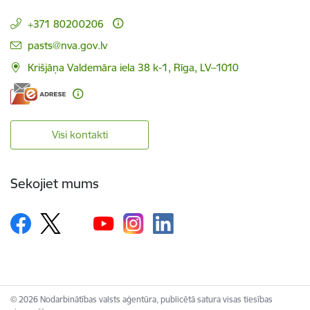
+371 80200206
E-pasts:
pasts@nva.gov.lv
Krišjāņa Valdemāra iela 38 k-1, Rīga, LV–1010
Visi kontakti
Sekojiet mums
© 2026 Nodarbinātības valsts aģentūra, publicētā satura visas tiesības