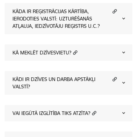
KĀDA IR REĢISTRĀCIJAS KĀRTĪBA,
IERODOTIES VALSTĪ: UZTURĒŠANĀS
ATĻAUJA, IEDZĪVOTĀJU REĢISTRS U.C.?
KĀ MEKLĒT DZĪVESVIETU?
KĀDI IR DZĪVES UN DARBA APSTĀKĻI
VALSTĪ?
VAI IEGŪTĀ IZGLĪTĪBA TIKS ATZĪTA?