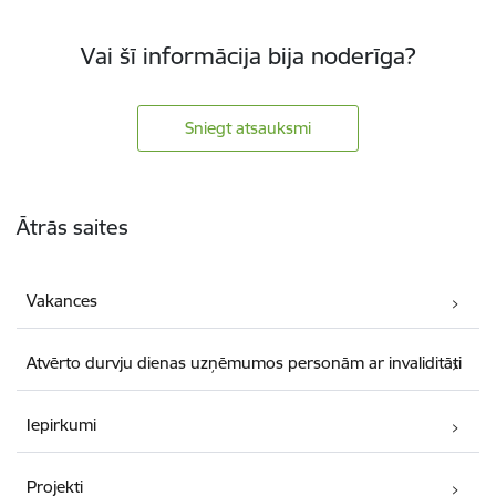
Vai šī informācija bija noderīga?
Sniegt atsauksmi
Kājene
Ātrās saites
Vakances
Atvērto durvju dienas uzņēmumos personām ar invaliditāti
Iepirkumi
Projekti