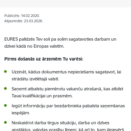
Publicēts: 14.02.2020.
Atjaunināts: 23.03.2026.
EURES palīdzēs Tev soli pa solim sagatavoties darbam un
dzīvei kādā no Eiropas valstīm.
Pirms došanās uz ārzemēm Tu varēsi:
Uzzināt, kādus dokumentus nepieciešams sagatavot, lai
strādātu izvēlētajā valstī.
Saņemt atbalstu piemērotu vakanču atrašanā, kas atbilst
Tavai kvalifikācijai un prasmēm.
Iegūt informāciju par bezdarbnieka pabalsta saņemšanas
iespējām.
Noskaidrot darba tirgus situāciju, darba un dzīves
apstākļus, valodas prasību līmeni, kā arī to, kam jāpievērš