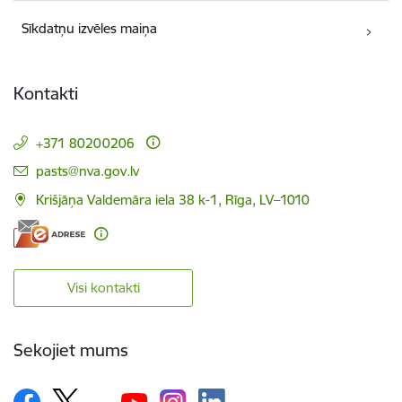
Sīkdatņu izvēles maiņa
Kontakti
+371 80200206
E-pasts:
pasts@nva.gov.lv
Krišjāņa Valdemāra iela 38 k-1, Rīga, LV–1010
Visi kontakti
Sekojiet mums