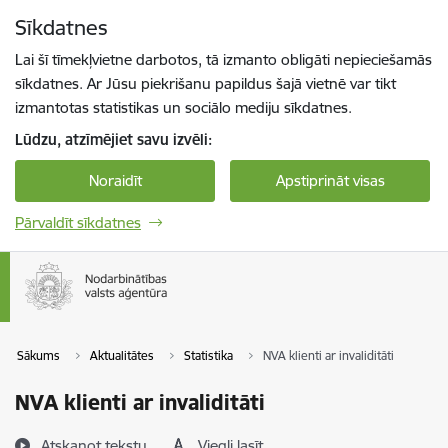
Pāriet uz lapas saturu
Sīkdatnes
Spied
lai meklētu
Enter
Lai šī tīmekļvietne darbotos, tā izmanto obligāti nepieciešamās
sīkdatnes. Ar Jūsu piekrišanu papildus šajā vietnē var tikt
izmantotas statistikas un sociālo mediju sīkdatnes.
Lūdzu, atzīmējiet savu izvēli:
Noraidīt
Apstiprināt visas
Pārvaldīt sīkdatnes
Sākums
Aktualitātes
Statistika
NVA klienti ar invaliditāti
NVA klienti ar invaliditāti
Atskaņot tekstu
Viegli lasīt