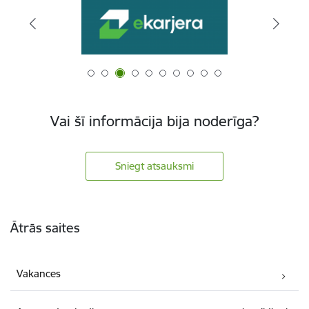
Vai šī informācija bija noderīga?
Sniegt atsauksmi
Kājene
Ātrās saites
Vakances