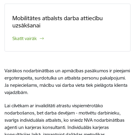
Mobilitātes atbalsts darba attiecību
uzsākšanai
Skatīt vairāk
Vairākos nodarbinātības un apmācības pasākumos ir pieejami
ergoterapeita, surdotulka un atbalsta personu pakalpojumi.
Ja nepieciešams, mācību vai darba vieta tiek pielāgota klienta
vajadzībām.
Lai cilvēkam ar invaliditāti atrastu vispiemērotāko
nodarbošanos, bet darba devējam - motivētu darbinieku,
svarīgs individuālais atbalsts, ko sniedz NVA nodarbinātības
aģenti un karjeras konsultanti. Individuālās karjeras
konsultācijas laikā, izmantojot dažādas metodikas,