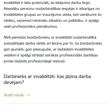
invaliditāti ir labs potenciāls, lai iekļautos darba tirgū.
Atsevišķu personu nodarbinātības iespējas ir atkarīgas no
invaliditātes grupas un traucējumu veida, bet vairākums šo
cilvēku, saņemot minimālu atbalstu un palīdzību, ir spējīgi
veikt profesionālos pienākumus.
NVA pieredze bezdarbnieku ar invaliditāti nodarbinātībā
subsidētajās darba vietās arī liecina par to, ka bezdarbnieki,
gan jaunieši, gan pieaugušie, ar dažādiem invaliditātes
veidiem ir spējīgi strādāt vairākās profesionālās darbības
jomās dažādā profesionālajā statusā.
Darbinieks ar invaliditāti: kas jāzina darba
devējam?
Skatīt vairāk