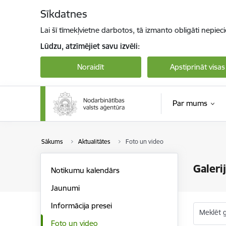
Pāriet uz lapas saturu
Sīkdatnes
Lai šī tīmekļvietne darbotos, tā izmanto obligāti nepiec
Lūdzu, atzīmējiet savu izvēli:
Noraidīt
Apstiprināt visas
Par mums
Sākums
Aktualitātes
Foto un video
Galeri
Notikumu kalendārs
Jaunumi
Informācija presei
Meklēt g
Foto un video