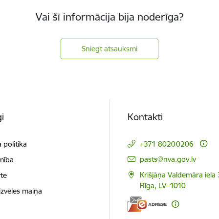
Vai šī informācija bija noderīga?
Sniegt atsauksmi
i
Kontakti
 politika
+371 80200206
E-pasts:
pasts@nva.gov.lv
mība
Krišjāņa Valdemāra iela 
te
Rīga, LV–1010
izvēles maiņa