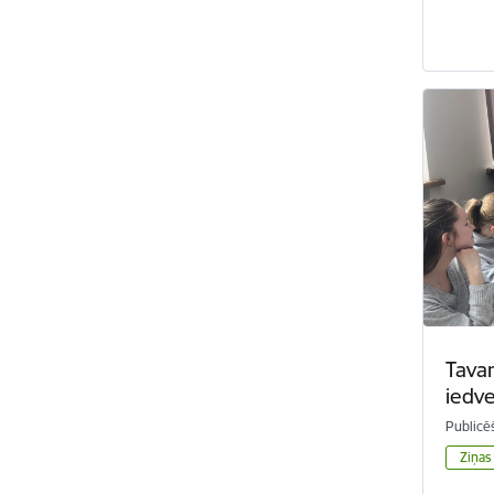
Tava
iedv
Publicē
Ziņas