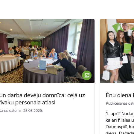
un darba devēju domnīca: ceļā uz
Ēnu diena
īvāku personāla atlasi
Publicēšanas dat
šanas datums: 25.05.2026.
1. aprīlī Noda
kā arī filiālē
Daugavpilī, K
diena. Dažāda