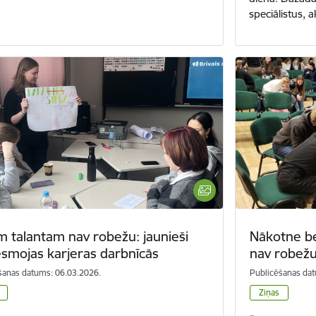
speciālistus, a
m talantam nav robežu: jaunieši
Nākotne b
esmojas karjeras darbnīcās
nav robež
šanas datums: 06.03.2026.
Publicēšanas dat
Ziņas