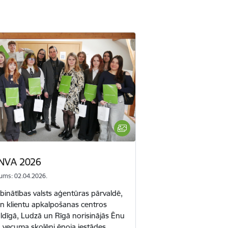
 NVA 2026
ums: 02.04.2026.
rbinātības valsts aģentūras pārvaldē,
s un klientu apkalpošanas centros
uldīgā, Ludzā un Rīgā norisinājās Ēnu
 vecuma skolēni ēnoja iestādes