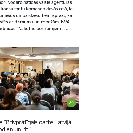
brī Nodarbinātības valsts aģentūras
s konsultantu komanda devās ceļā, lai
niešus un palīdzētu tiem izprast, ka
aistīts ar dzimumu un robežām. NVA
darbnīcas “Nākotne bez rāmjiem –…
 “Brīvprātīgais darbs Latvijā
odien un rīt”