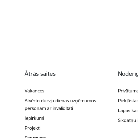
Kājene
Ātrās saites
Noderīg
Vakances
Privātuma
Atvērto durvju dienas uzņēmumos
Piekļūsta
personām ar invaliditāti
Lapas kar
Iepirkumi
Sīkdatņu 
Projekti
Par mums