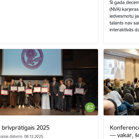
Šī gada decem
(NVA) karjera
iedvesmotu jau
talants nav s
interaktīvās 
 brīvprātīgais 2025
Konference
— vakar, š
šanas datums: 08.12.2025.