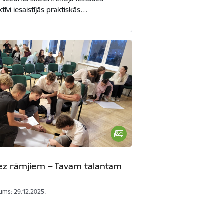
ktīvi iesaistījās praktiskās…
ez rāmjiem – Tavam talantam
u
ums: 29.12.2025.