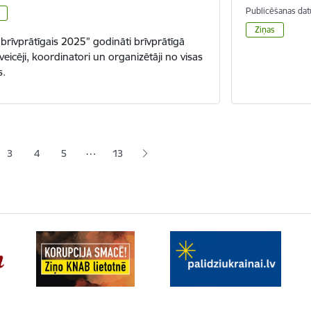
Publicēšanas dat
Ziņas
brīvprātīgais 2025” godināti brīvprātīgā
veicēji, koordinatori un organizētāji no visas
s.
a
…
3
4
5
13
lapa
Lapa
Lapa
Lapa