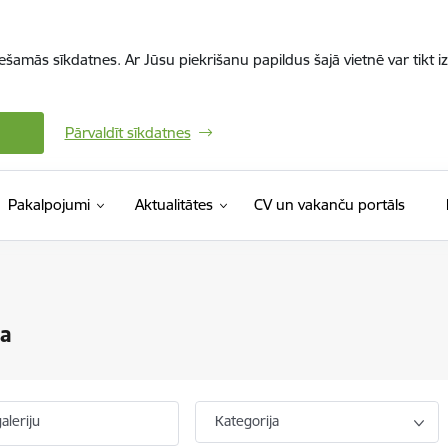
iešamās sīkdatnes. Ar Jūsu piekrišanu papildus šajā vietnē var tikt i
Pārvaldīt sīkdatnes
(Ārējā 
Pakalpojumi
Aktualitātes
CV un vakanču portāls
ja
aleriju
Kategorija