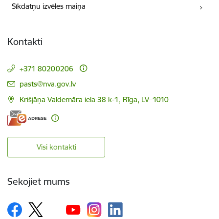
Sīkdatņu izvēles maiņa
Kontakti
+371 80200206
E-pasts:
pasts@nva.gov.lv
Krišjāņa Valdemāra iela 38 k-1, Rīga, LV–1010
Visi kontakti
Sekojiet mums