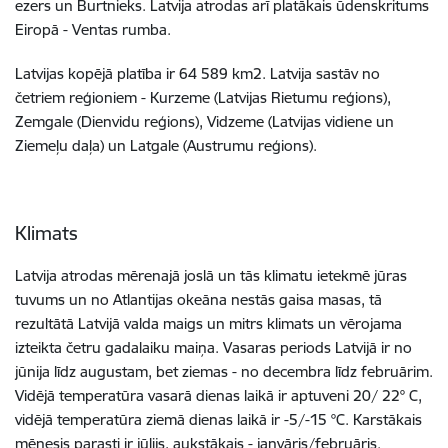
ezers un Burtnieks. Latvija atrodas arī platākais ūdenskritums
Eiropā - Ventas rumba.
Latvijas kopējā platība ir 64 589 km2. Latvija sastāv no
četriem reģioniem - Kurzeme (Latvijas Rietumu reģions),
Zemgale (Dienvidu reģions), Vidzeme (Latvijas vidiene un
Ziemeļu daļa) un Latgale (Austrumu reģions).
Klimats
Latvija atrodas mērenajā joslā un tās klimatu ietekmē jūras
tuvums un no Atlantijas okeāna nestās gaisa masas, tā
rezultātā Latvijā valda maigs un mitrs klimats un vērojama
izteikta četru gadalaiku maiņa. Vasaras periods Latvijā ir no
jūnija līdz augustam, bet ziemas - no decembra līdz februārim.
Vidējā temperatūra vasarā dienas laikā ir aptuveni 20/ 22° C,
vidējā temperatūra ziemā dienas laikā ir -5/-15 °C. Karstākais
mēnesis parasti ir jūlijs, aukstākais - janvāris/februāris.