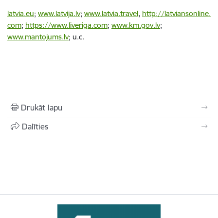
latvia.eu
;
www.latvija.lv
;
www.latvia.travel
,
http://latviansonline.
com
;
https://www.liveriga.com
;
www.km.gov.lv
;
www.mantojums.lv
; u.c.
Drukāt lapu
Dalīties