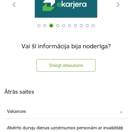
Vai šī informācija bija noderīga?
Sniegt atsauksmi
Kājene
Ātrās saites
Vakances
Atvērto durvju dienas uzņēmumos personām ar invaliditāti