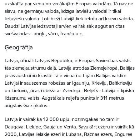
uzskatīta par vienu no vecākajām Eiropas valodām. Tā nav ne
slāvu, ne ģermāņu valoda, līdzīga latviešu valodai ir tikai
lietuviešu valoda. Ļoti bieži Latvijā tiek lietota arī krievu valoda.
Daudzi Latvijas iedzīvotāji arvien vairāk sāk apgūt arī citas
svešvalodas - angļu, vācu, franču u.c.
Ģeogrāfija
Latvija, oficiāli Latvijas Republika, ir Eiropas Savienības valsts
tās ziemeļaustrumu daļā. Latvija atrodas Ziemeļeiropā, Baltijas
jūras austrumu krastā. Tā ir viena no trijām Baltijas valstīm.
Latvijai ir sauszemes robežas ar Igauniju, Krieviju, Baltkrieviju
un Lietuvu, jūras robeža ar Zviedriju. Reljefs - Latvija ir tipiska
līdzenumu valsts. Augstākais reljefa punkts ir 311 metrus
augstais Gaiziņkalns.
Latvijā ir vairāk kā 12 000 upju, nozīmīgākās no tām ir
Daugava, Lielupe, Gauja un Venta. Savukārt ezeru ir vairāk kā
2000, Latvijas lielākie ezeri ir Lubāns, Rāznas ezers, Engures