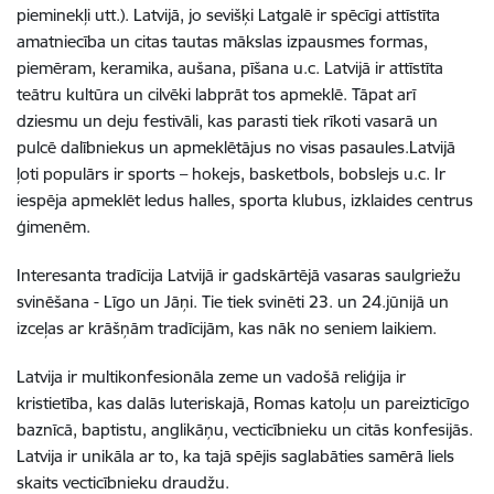
pieminekļi utt.). Latvijā, jo sevišķi Latgalē ir spēcīgi attīstīta
amatniecība un citas tautas mākslas izpausmes formas,
piemēram, keramika, aušana, pīšana u.c. Latvijā ir attīstīta
teātru kultūra un cilvēki labprāt tos apmeklē. Tāpat arī
dziesmu un deju festivāli, kas parasti tiek rīkoti vasarā un
pulcē dalībniekus un apmeklētājus no visas pasaules.Latvijā
ļoti populārs ir sports – hokejs, basketbols, bobslejs u.c. Ir
iespēja apmeklēt ledus halles, sporta klubus, izklaides centrus
ģimenēm.
Interesanta tradīcija Latvijā ir gadskārtējā vasaras saulgriežu
svinēšana - Līgo un Jāņi. Tie tiek svinēti 23. un 24.jūnijā un
izceļas ar krāšņām tradīcijām, kas nāk no seniem laikiem.
Latvija ir multikonfesionāla zeme un vadošā reliģija ir
kristietība, kas dalās luteriskajā, Romas katoļu un pareizticīgo
baznīcā, baptistu, anglikāņu, vecticībnieku un citās konfesijās.
Latvija ir unikāla ar to, ka tajā spējis saglabāties samērā liels
skaits vecticībnieku draudžu.