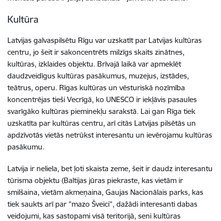
Kultūra
Latvijas galvaspilsētu Rīgu var uzskatīt par Latvijas kultūras
centru, jo šeit ir sakoncentrēts milzīgs skaits zinātnes,
kultūras, izklaides objektu. Brīvajā laikā var apmeklēt
daudzveidīgus kultūras pasākumus, muzejus, izstādes,
teātrus, operu. Rīgas kultūras un vēsturiskā nozīmība
koncentrējas tieši Vecrīgā, ko UNESCO ir iekļāvis pasaules
svarīgāko kultūras pieminekļu sarakstā. Lai gan Rīga tiek
uzskatīta par kultūras centru, arī citās Latvijas pilsētās un
apdzīvotās vietās netrūkst interesantu un ievērojamu kultūras
pasākumu.
Latvija ir neliela, bet ļoti skaista zeme, šeit ir daudz interesantu
tūrisma objektu (Baltijas jūras piekraste, kas vietām ir
smilšaina, vietām akmeņaina, Gaujas Nacionālais parks, kas
tiek saukts arī par ”mazo Šveici”, dažādi interesanti dabas
veidojumi, kas sastopami visā teritorijā, seni kultūras