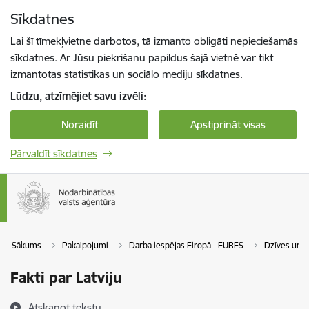
Pāriet uz lapas saturu
Sīkdatnes
Spied
lai meklētu
Enter
Lai šī tīmekļvietne darbotos, tā izmanto obligāti nepieciešamās
sīkdatnes. Ar Jūsu piekrišanu papildus šajā vietnē var tikt
izmantotas statistikas un sociālo mediju sīkdatnes.
Lūdzu, atzīmējiet savu izvēli:
Noraidīt
Apstiprināt visas
Pārvaldīt sīkdatnes
Sākums
Pakalpojumi
Darba iespējas Eiropā - EURES
Dzīves un da
Fakti par Latviju
Atskaņot tekstu