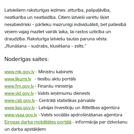
Latviešiem raksturīgas iezīmes: atturība, pašpaļāvība,
neatkarība un neatlaidība. Citiem latvieši varētu šķist
nesabiedriski – pārlieku mazrunīgi individuālisti, bet patiesībā
viņiem vajag mazliet vairāk laika, lai rastos uzticība un
draudzība. Raksturīga latviešu tautas paruna vēsta:
„Runāšana – sudrabs, klusēšana – zelts.”
Noderīgas saites:
www.mk.gov.lv
- Ministru kabinets
www.likumi.lv
- tiesību aktu portāls
www.fm.gov.lv
- Finanšu ministrija
www.vid.gov.lv
- Valsts ieņēmumu dienests
www.csb.gov.lv
- Centrālā statistikas pārvalde
www.liaa.gov.lv
- Latvijas Investīciju un Attīstības aģentūra
www.vsaa.gov.lv
- Valsts sociālās apdrošināšanas aģentūra
Eiropas darba mobilitātes portālā
- informācija par dzīvošanu
un darba apstākļiem