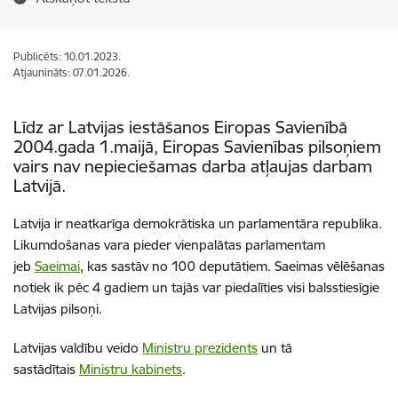
Publicēts: 10.01.2023.
Atjaunināts: 07.01.2026.
Līdz ar Latvijas iestāšanos Eiropas Savienībā
2004.gada 1.maijā, Eiropas Savienības pilsoņiem
vairs nav nepieciešamas darba atļaujas darbam
Latvijā.
Latvija ir neatkarīga demokrātiska un parlamentāra republika.
Likumdošanas vara pieder vienpalātas parlamentam
jeb
Saeimai
, kas sastāv no 100 deputātiem. Saeimas vēlēšanas
notiek ik pēc 4 gadiem un tajās var piedalīties visi balsstiesīgie
Latvijas pilsoņi.
Latvijas valdību veido
Ministru prezident
s
un tā
sastādītais
Ministru kabinets
.