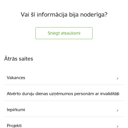
Vai šī informācija bija noderīga?
Sniegt atsauksmi
Kājene
Ātrās saites
Vakances
Atvērto durvju dienas uzņēmumos personām ar invaliditāti
Iepirkumi
Projekti