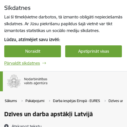
Pāriet uz lapas saturu
Sīkdatnes
Spied
lai meklētu
Enter
Lai šī tīmekļvietne darbotos, tā izmanto obligāti nepieciešamās
sīkdatnes. Ar Jūsu piekrišanu papildus šajā vietnē var tikt
izmantotas statistikas un sociālo mediju sīkdatnes.
Lūdzu, atzīmējiet savu izvēli:
Noraidīt
Apstiprināt visas
Pārvaldīt sīkdatnes
Sākums
Pakalpojumi
Darba iespējas Eiropā - EURES
Dzīves un da
Dzīves un darba apstākļi Latvijā
Atskaņot tekstu