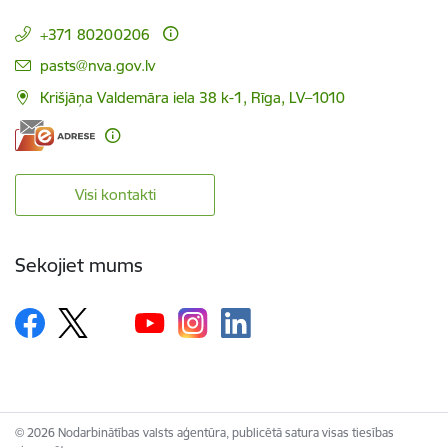
+371 80200206
E-pasts:
pasts@nva.gov.lv
Krišjāņa Valdemāra iela 38 k-1, Rīga, LV–1010
Visi kontakti
Sekojiet mums
© 2026 Nodarbinātības valsts aģentūra, publicētā satura visas tiesības