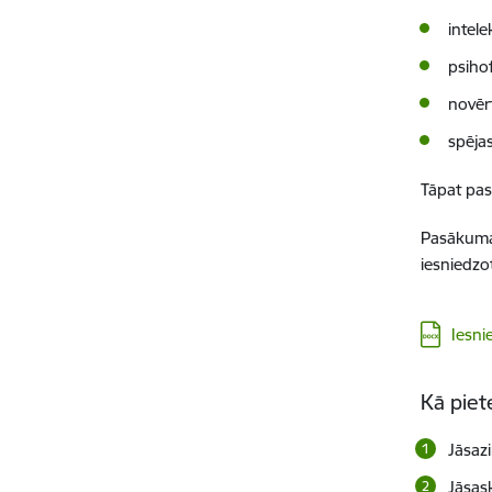
intele
psihof
novēr
spēja
Tāpat pas
Pasākuma 
iesniedzo
Lejupielā
Iesni
Kā piete
Jāsazi
Jāsas