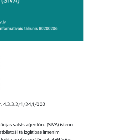
Nr. 4.3.3.2/1/24/I/002
cijas valsts aģentūru (SIVA) īsteno
ilstoši tā izglītības līmenim,
ikta profesionālās rehabilitācijas