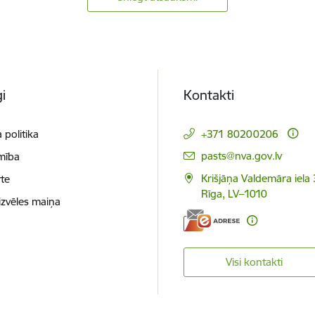
i
Kontakti
 politika
+371 80200206
E-pasts:
pasts@nva.gov.lv
mība
Krišjāņa Valdemāra iela 
te
Rīga, LV–1010
izvēles maiņa
Visi kontakti