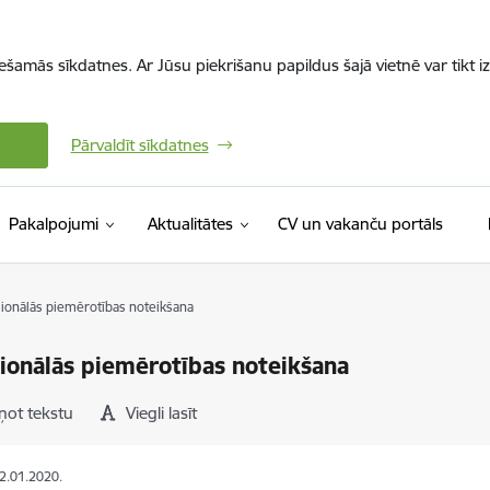
iešamās sīkdatnes. Ar Jūsu piekrišanu papildus šajā vietnē var tikt i
Pārvaldīt sīkdatnes
(Ārējā 
Pakalpojumi
Aktualitātes
CV un vakanču portāls
ionālās piemērotības noteikšana
ionālās piemērotības noteikšana
ņot tekstu
Viegli lasīt
02.01.2020.