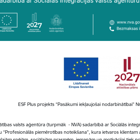
ESF Plus projekts “Pasākumi iekļaujošai nodarbinātībai” 
tības valsts aģentūra (turpmāk - NVA) sadarbībā ar Sociālās integrā
“Profesionālās piemērotības noteikšana”, kura ietvaros klientam atb
lajām spējām, sociālajām prasmēm, iemaņām un motivācijai tiek note