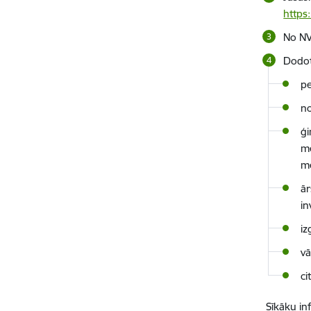
https
No NV
Dodoti
pe
no
ģi
me
m
ār
in
i
vā
ci
Sīkāku in