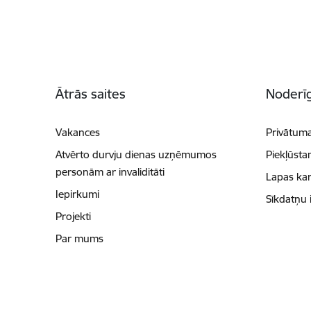
Kājene
Ātrās saites
Noderīg
Vakances
Privātuma
Atvērto durvju dienas uzņēmumos
Piekļūsta
personām ar invaliditāti
Lapas kar
Iepirkumi
Sīkdatņu 
Projekti
Par mums