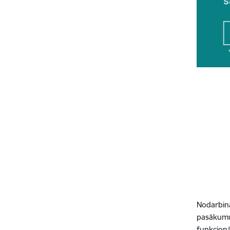
Nodarbinā
pasākumu 
funkcionā