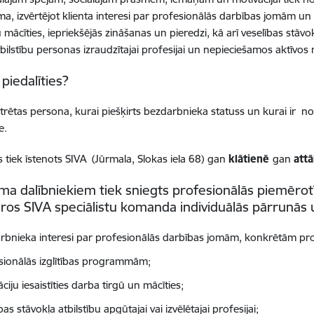
, izvērtējot klienta interesi par profesionālās darbības jomām un
 mācīties, iepriekšējās zināšanas un pieredzi, kā arī veselības stāvo
tbilstību personas izraudzītajai profesijai un nepieciešamos aktīv
 piedalīties?
trētas persona, kurai piešķirts bezdarbnieka statuss un kurai ir no
e.
tiek īstenots SIVA (Jūrmala, Slokas iela 68)
gan
klātienē
gan
attā
a dalībniekiem tiek sniegts profesionālās piemērot
aros SIVA speciālistu komanda individuālās pārrunās
rbnieka interesi par profesionālās darbības jomām, konkrētām pro
sionālās izglītības programmām;
ciju iesaistīties darba tirgū un mācīties;
bas stāvokļa atbilstību apgūtajai vai izvēlētajai profesijai;