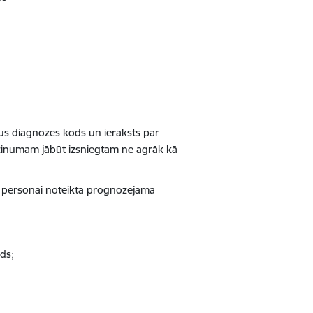
us diagnozes kods un ieraksts par
zinumam jābūt izsniegtam ne agrāk kā
 ja personai noteikta prognozējama
ds;