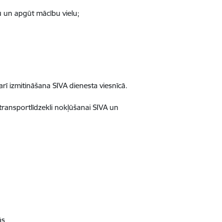
gū un apgūt mācību vielu;
rī izmitināšana SIVA dienesta viesnīcā.
transportlīdzekli nokļūšanai SIVA un
ās