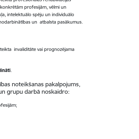
 konkrētām profesijām, vēlmi un
kļa, intelektuālo spēju un individuālo
os nodarbinātības un atbalsta pasākumus.
teikta invaliditāte vai prognozējama
lināti
.
ības noteikšanas pakalpojums,
 un grupu darbā noskaidro:
fesijām;