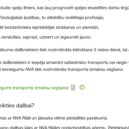
ktuālo spēju līmeni, kas ļauj prognozēt spējas iesaistīties darba tir
izioloģiskās īpašības, to atbilstību izvēlētajai profesijai;
tē bezdarbnieka iepriekšējās zināšanas un pieredzi;
s iemācīties, saprast, uztvert un iegaumēt jauno.
ākuma dalībniekiem tiek nodrošināta ēdināšana 3 reizes dienā, kā a
dalībniekiem ir iespēja izmantot sabiedrisko transportu vai vieglo 
t iesniegumu NVA tiek nodrošināta transporta izmaksu segšana.
dēt:
egums transporta izmaksu segšanai
ikties dalībai?
nās ar NVA filiāli un jāizsaka vēlme piedalīties pasākumā.
kaņo dalības laiks ar NVA filiāles nodarbinātības aģentu. Pieteikšan