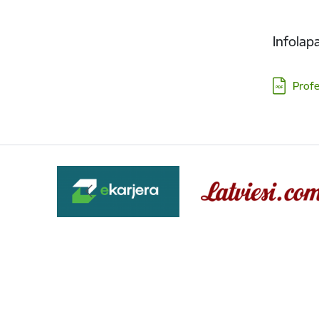
Infolap
Lejupielā
Profe