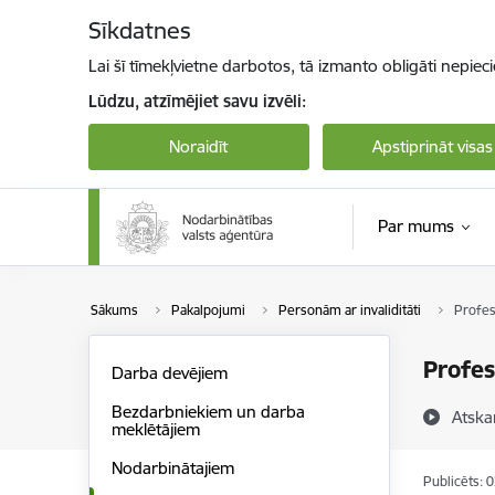
Pāriet uz lapas saturu
Sīkdatnes
Lai šī tīmekļvietne darbotos, tā izmanto obligāti nepiec
Lūdzu, atzīmējiet savu izvēli:
Noraidīt
Apstiprināt visas
Par mums
Sākums
Pakalpojumi
Personām ar invaliditāti
Profes
Profes
Darba devējiem
Bezdarbniekiem un darba
Atska
meklētājiem
Nodarbinātajiem
Publicēts: 