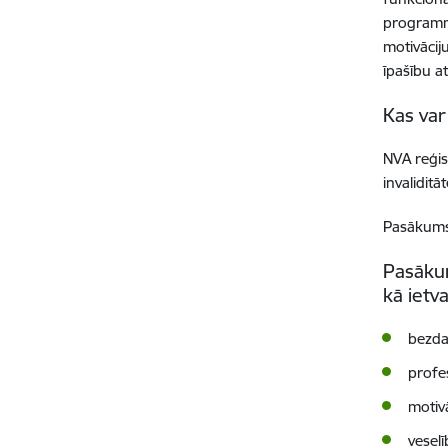
programma
motivāciju
īpašību a
Kas var
NVA reģis
invaliditāt
Pasākums 
Pasākum
kā ietv
bezda
profe
motivā
veselī