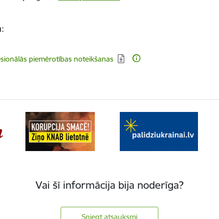
a:
dēt:
sionālās piemērotības noteikšanas
Vai šī informācija bija noderīga?
Sniegt atsauksmi