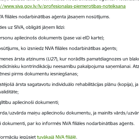
://www.siva.gov.lv/lv/profesionalas-piemerotibas-noteiksana
A filiāles nodarbinātības aģenta jāsaņem nosūtījums.
es uz SIVA, obligāti jāņem līdzi:
rsonu apliecinošs dokuments (pase vai eID karte);
sūtījums, ko izsniedz NVA filiāles nodarbinātības aģents;
menes ārsta atzinums (
U27
), kur norādīts pamatdiagnozes un blak
dicīnisku kontrindikāciju neesamību pakalpojuma saņemšanai. At
ēnesi pirms dokumentu iesniegšanas;
stējošā ārsta sagatavotu individuālo rehabilitācijas plānu (kopija),
validitāte;
zglītību apliecinoši dokumenti;
rda/uzvārda maiņu apliecinošu dokumentu, ja mainīts vārds/uzvār
ti dokumenti, par ko informēs NVA filiāles nodarbinātības aģents.
formāciju iegūsiet
tuvākajā NVA filiālē
.