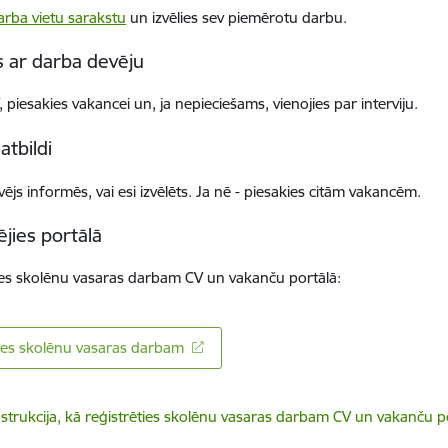
arba vietu sarakstu
un izvēlies sev piemērotu darbu.
s ar darba devēju
 piesakies vakancei un, ja nepieciešams, vienojies par interviju.
atbildi
ējs informēs, vai esi izvēlēts. Ja nē - piesakies citām vakancēm.
ējies portālā
es
skolēnu vasaras darbam CV un vakanču portālā:
ties skolēnu vasaras darbam
elādēt:
nstrukcija, kā reģistrēties skolēnu vasaras darbam CV un vakanču p