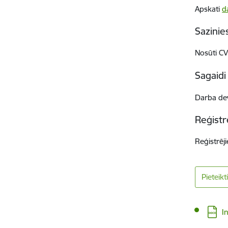
Apskati
d
Sazinie
Nosūti CV,
Sagaidi 
Darba dev
Reģistr
Reģistrēji
Pieteik
Lejupi
I