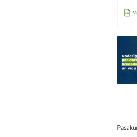
Lejupi
V
Pasāku