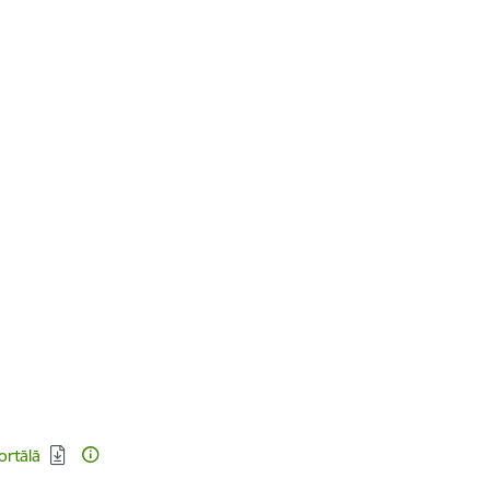
ortālā