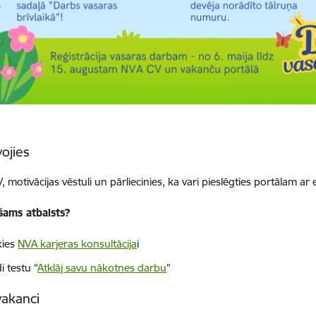
ojies
, motivācijas vēstuli un pārliecinies, ka vari pieslēgties portālam ar 
šams atbalsts?
kies
NVA karjeras konsultācija
i
di testu “
Atklāj savu nākotnes darbu
”
vakanci