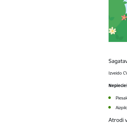
Sagatav
Izveido CV
Nepiecie
Piesa
Aizpil
Atrodi 