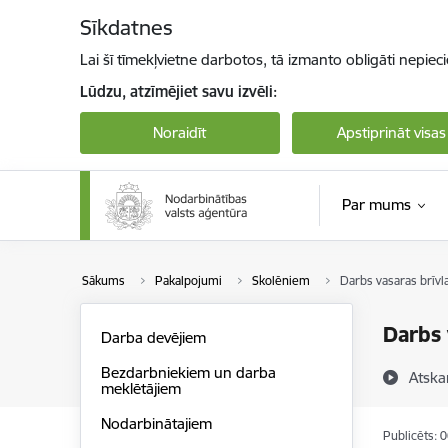
Pāriet uz lapas saturu
Sīkdatnes
Lai šī tīmekļvietne darbotos, tā izmanto obligāti nepiec
Lūdzu, atzīmējiet savu izvēli:
Noraidīt
Apstiprināt visas
Par mums
Sākums
Pakalpojumi
Skolēniem
Darbs vasaras brīvl
Darbs 
Darba devējiem
Bezdarbniekiem un darba
Atska
meklētājiem
Nodarbinātajiem
Publicēts: 