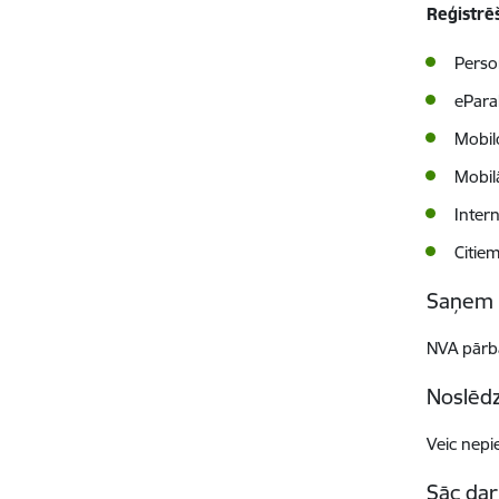
Reģistrē
Person
ePara
Mobil
Mobilā
Inter
Citiem
Saņem 
NVA pārba
Noslēd
Veic nepi
Sāc da