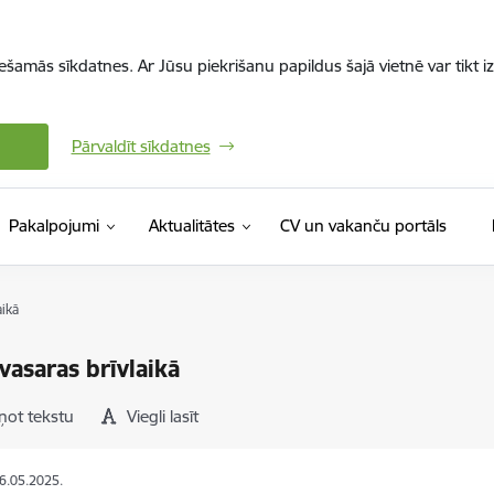
iešamās sīkdatnes. Ar Jūsu piekrišanu papildus šajā vietnē var tikt i
Pārvaldīt sīkdatnes
(Ārējā 
Pakalpojumi
Aktualitātes
CV un vakanču portāls
aikā
vasaras brīvlaikā
ņot tekstu
Viegli lasīt
06.05.2025.