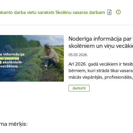
elādēt:
akanto darba vietu saraksts Skolēnu vasaras darbam
Noderīga informācija par 
skolēniem un viņu vecāk
05.05.2026.
Arī 2026. gadā vecākiem ir ties
bērniem, kuri strādā tikai vasara
mācās vispārējās, profesionālās
Jaunumi
ma mērķis: