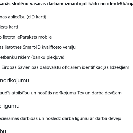
šanās skolēnu vasaras darbam izmantojot kādu no identifikācija
as apliecību (eID karti)
ksts karti
o lietotni eParaksts mobile
s lietotnes Smart-ID kvalificēto versiju
netbanku rīkiem (banku piekļuve)
 Eiropas Savienības dalībvalstu oficiāliem identifikācijas līdzekļiem
norīkojumu
udīs atbilstību un nosūtīs norīkojumu Tev un darba devējam.
z līgumu
eciešamās darbības un noslēdz darba līgumu ar darba devēju.
rbu