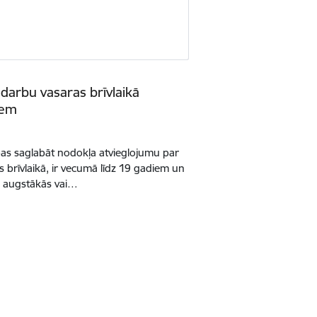
darbu vasaras brīvlaikā
iem
ības saglabāt nodokļa atvieglojumu par
s brīvlaikā, ir vecumā līdz 19 gadiem un
, augstākās vai…