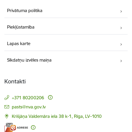
Privātuma politika
Piekļūstamība
Lapas karte
Sīkdatņu izvēles maiņa
Kontakti
+371 80200206
E-pasts:
pasts@nva.gov.lv
Krišjāņa Valdemāra iela 38 k-1, Rīga, LV–1010