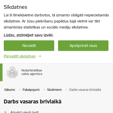
Pāriet uz lapas saturu
Sīkdatnes
Spied
lai meklētu
Enter
Lai šī tīmekļvietne darbotos, tā izmanto obligāti nepieciešamās
sīkdatnes. Ar Jūsu piekrišanu papildus šajā vietnē var tikt
izmantotas statistikas un sociālo mediju sīkdatnes.
Lūdzu, atzīmējiet savu izvēli:
Noraidīt
Apstiprināt visas
Pārvaldīt sīkdatnes
Sākums
Pakalpojumi
Skolēniem
Darbs vasaras brīvlaikā
Darbs vasaras brīvlaikā
Aizvērt viegli lasīt