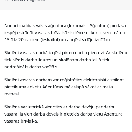
Nodarbinātības valsts aģentūra (turpmāk - Aģentūra) piedāvā
iespēju strādāt vasaras brīvlaikā skolēniem, kuri ir vecumā no
15 līdz 20 gadiem (ieskaitot) un apgūst vidējo izglītību.
Skolēni vasaras darbā iegūst pirmo darba pieredzi. Ar skolēnu
tiek slēgts darba līgums un skolēnam darba laikā tiek
nodrošināts darba vadītājs.
Skolēni vasaras darbam var reģistrēties elektroniski aizpildot
pieteikuma anketu Aģentūras mājaslapā sākot ar maija
mēnesi.
Skolēns var iepriekš vienoties ar darba devēju par darbu
vasarā, ja vien darba devējs ir pieteicis darba vietu
Aģentūrā
vasaras brīvlaikā.