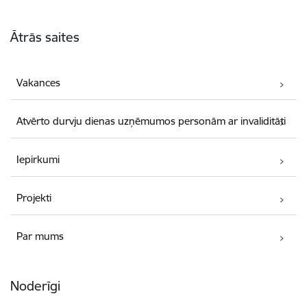
Kājene
Ātrās saites
Vakances
Atvērto durvju dienas uzņēmumos personām ar invaliditāti
Iepirkumi
Projekti
Par mums
Noderīgi