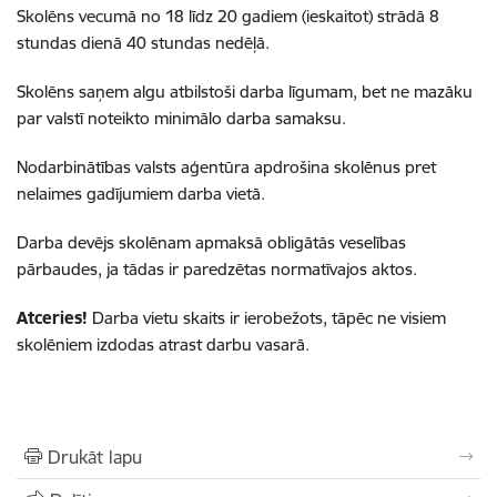
Skolēns vecumā no 18 līdz 20 gadiem (ieskaitot) strādā 8
stundas dienā 40 stundas nedēļā.
Skolēns saņem algu atbilstoši darba līgumam, bet ne mazāku
par valstī noteikto minimālo darba samaksu.
Nodarbinātības valsts aģentūra apdrošina skolēnus pret
nelaimes gadījumiem darba vietā.
Darba devējs skolēnam apmaksā obligātās veselības
pārbaudes, ja tādas ir paredzētas normatīvajos aktos.
Atceries!
Darba vietu skaits ir ierobežots, tāpēc ne visiem
skolēniem izdodas atrast darbu vasarā.
Drukāt lapu