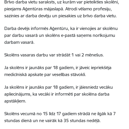
Brīvo darba vietu saraksts, uz kurām var pieteikties skolēni,
pieejams Aģentūras mājaslapā
. Atrodi vēlamo profesiju,
sazinies ar darba devēju un piesakies uz brīvo darba vietu.
Darba devējs informēs Aģentūru, ka ir vienojies ar skolēnu
par darbu vasarā un skolēns e-pastā saņems norīkojumu
darbam vasarā.
Skolēns vasaras darbu var strādāt 1 vai 2 mēnešus.
Ja skolēns ir jaunāks par 18 gadiem, ir jāveic iepriekšēja
medicīniskā apskate par veselības stāvokli.
Ja skolēns ir jaunāks par 18 gadiem, ir jāiesniedz vecāku
apliecinājums, ka vecāki ir informēti par skolēna darba
apstākļiem.
Skolēns vecumā no 15 līdz 17 gadiem strādā ne ilgāk kā 7
stundas dienā un ne vairāk kā 35 stundas nedēļā.