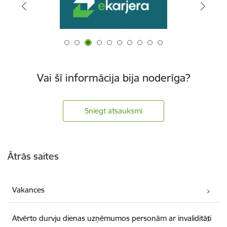
Vai šī informācija bija noderīga?
Sniegt atsauksmi
Kājene
Ātrās saites
Vakances
Atvērto durvju dienas uzņēmumos personām ar invaliditāti