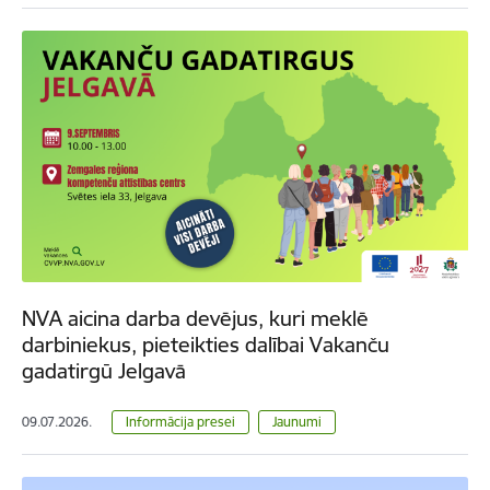
NVA aicina darba devējus, kuri meklē
darbiniekus, pieteikties dalībai Vakanču
gadatirgū Jelgavā
09.07.2026.
Informācija presei
Jaunumi