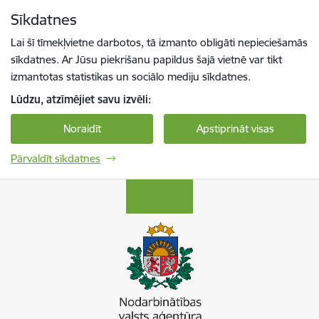
Pāriet uz lapas saturu
Sīkdatnes
Spied
lai meklētu
Enter
Lai šī tīmekļvietne darbotos, tā izmanto obligāti nepieciešamās
sīkdatnes. Ar Jūsu piekrišanu papildus šajā vietnē var tikt
izmantotas statistikas un sociālo mediju sīkdatnes.
Lūdzu, atzīmējiet savu izvēli:
Noraidīt
Apstiprināt visas
Pārvaldīt sīkdatnes
Nodarbinātības valsts aģentūra