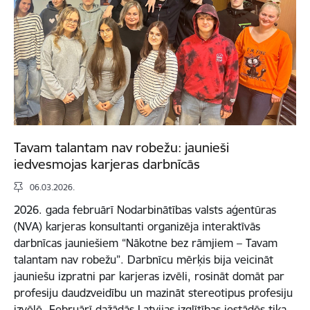
Tavam talantam nav robežu: jaunieši
iedvesmojas karjeras darbnīcās
06.03.2026.
2026. gada februārī Nodarbinātības valsts aģentūras
(NVA) karjeras konsultanti organizēja interaktīvās
darbnīcas jauniešiem “Nākotne bez rāmjiem – Tavam
talantam nav robežu”. Darbnīcu mērķis bija veicināt
jauniešu izpratni par karjeras izvēli, rosināt domāt par
profesiju daudzveidību un mazināt stereotipus profesiju
izvēlē. Februārī dažādās Latvijas izglītības iestādēs tika