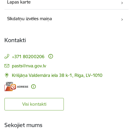
Lapas karte
Sīkdatņu izvēles maiņa
Kontakti
+371 80200206
E-pasts:
pasts@nva.gov.lv
Krišjāņa Valdemāra iela 38 k-1, Rīga, LV–1010
Visi kontakti
Sekojiet mums