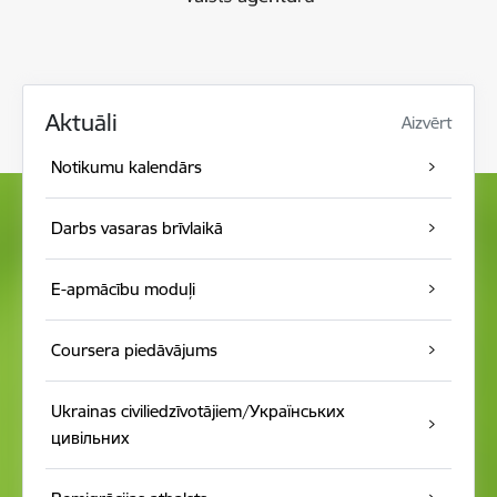
Aktuāli
Aizvērt
Notikumu kalendār s
Darbs vasaras brīvlaikā
E-apmācību moduļi
Coursera piedāvājums
Ukrainas civiliedzīvotājiem/Українських
цивільних