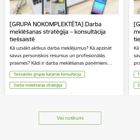
[GRUPA NOKOMPLEKTĒTA] Darba
[
meklēšanas stratēģija – konsultācija
me
tiešsaistē
ti
Kā uzsākt aktīvus darba meklējumus? Kā apzināt
Kā
savus personiskos resursus un profesionālās
sa
prasmes? Kādi ir darba meklēšanas paņēmieni…
pr
Tiešsaistes grupas karjeras konsultācija
T
Darba meklēšanas stratēģija
D
Visi notikumi