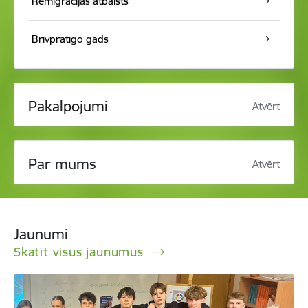
Remigrācijas atbalsts
Brīvprātīgo gads
Pakalpojumi
Atvērt
Par mums
Atvērt
Jaunumi
Skatīt visus jaunumus