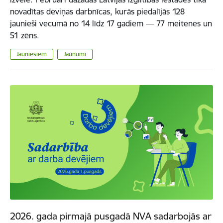
novadītas deviņas darbnīcas, kurās piedalījās 128
jaunieši vecumā no 14 līdz 17 gadiem — 77 meitenes un
51 zēns.
Jauniešiem
Jaunumi
2026. gada pirmajā pusgadā NVA sadarbojās ar