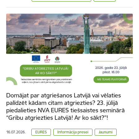
Domājat par atgriešanos Latvijā vai vēlaties
palīdzēt kādam citam atgriezties? 23. jūlijā
piedalieties NVA EURES tiešsaistes seminārā
“Gribu atgriezties Latvijā! Ar ko sākt?”!
16.07.2026.
EURES
Informācija presei
Jaunumi