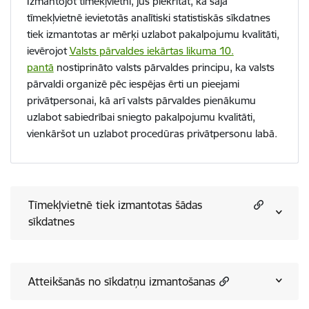
Izmantojot tīmekļvietni, jūs piekrītat, ka šajā
tīmekļvietnē ievietotās analītiski statistiskās sīkdatnes
tiek izmantotas ar mērķi uzlabot pakalpojumu kvalitāti,
ievērojot
Valsts pārvaldes iekārtas likuma 10.
pantā
nostiprināto valsts pārvaldes principu, ka valsts
pārvaldi organizē pēc iespējas ērti un pieejami
privātpersonai, kā arī valsts pārvaldes pienākumu
uzlabot sabiedrībai sniegto pakalpojumu kvalitāti,
vienkāršot un uzlabot procedūras privātpersonu labā.
Tīmekļvietnē tiek izmantotas šādas
sīkdatnes
Atteikšanās no sīkdatņu izmantošanas