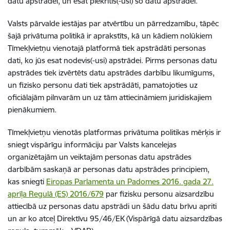
datu apstrādei, un esat piekritis(-usi) šo datu apstrādei.
Valsts pārvalde iestājas par atvērtību un pārredzamību, tāpēc
šajā privātuma politikā ir aprakstīts, kā un kādiem nolūkiem
Tīmekļvietņu vienotajā platformā tiek apstrādāti personas
dati, ko jūs esat nodevis(-usi) apstrādei. Pirms personas datu
apstrādes tiek izvērtēts datu apstrādes darbību likumīgums,
un fizisko personu dati tiek apstrādāti, pamatojoties uz
oficiālajām pilnvarām un uz tām attiecināmiem juridiskajiem
pienākumiem.
Tīmekļvietņu vienotās platformas privātuma politikas mērķis ir
sniegt vispārīgu informāciju par Valsts kancelejas
organizētajām un veiktajām personas datu apstrādes
darbībām saskaņā ar personas datu apstrādes principiem,
kas sniegti
Eiropas Parlamenta un Padomes 2016. gada 27.
aprīļa Regulā (ES) 2016/679
par fizisku personu aizsardzību
attiecībā uz personas datu apstrādi un šādu datu brīvu apriti
un ar ko atceļ Direktīvu 95/46/EK (Vispārīgā datu aizsardzības