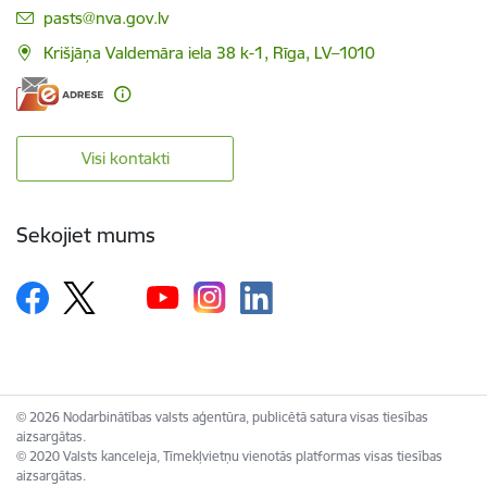
E-pasts:
pasts@nva.gov.lv
Krišjāņa Valdemāra iela 38 k-1, Rīga, LV–1010
Visi kontakti
Sekojiet mums
© 2026 Nodarbinātības valsts aģentūra, publicētā satura visas tiesības
aizsargātas.
© 2020 Valsts kanceleja, Tīmekļvietņu vienotās platformas visas tiesības
aizsargātas.