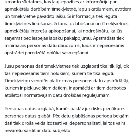
izmanto sīkdatnes, kas ļauj iepazīties ar informāciju par
apmeklētāju darbībām tīmekļvietnē, lapu skatījumiem, avotiem
un tīmekļvietnē pavadīto laiku. Šī informācija tiek iegūta
tīmekļvietnes lietošanas ērtuma uzlabošanai un tīmekļvietnes
apmeklētāju interešu apkopošanai, lai nodrošinātu, ka jūs
saņemat pēc iespējas labāku pakalpojumu. Apstrādāts tiek
minimālais personas datu daudzums, kāds ir nepieciešams
apstrādei paredzētā nolūka sasniegšanai.
Jūsu personas dati tīmekļvietnēs tiek uzglabāti tikai tik ilgi, cik
tas nepieciešams tiem nolūkiem, kuriem tie tika iegūti.
Tīmekļvietņu vienotās platformas personas datu apstrādātāji,
kuriem ir piekļuve šiem datiem, ir apmācīti ar tiem darboties
atbilstoši normatīvajam datu drošības regulējumam.
Personas datus uzglabā, kamēr pastāv juridisks pienākums
personas datus glabāt. Pēc datu glabāšanas perioda beigām
dati tiek drošā veidā izdzēsti vai depersonalizēti, lai tos vairs
nevarētu saistīt ar datu subjektu.