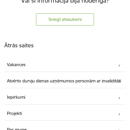
Vai šī informācija bija noderīga?
Sniegt atsauksmi
Kājene
Ātrās saites
Vakances
Atvērto durvju dienas uzņēmumos personām ar invaliditāti
Iepirkumi
Projekti
Par mums