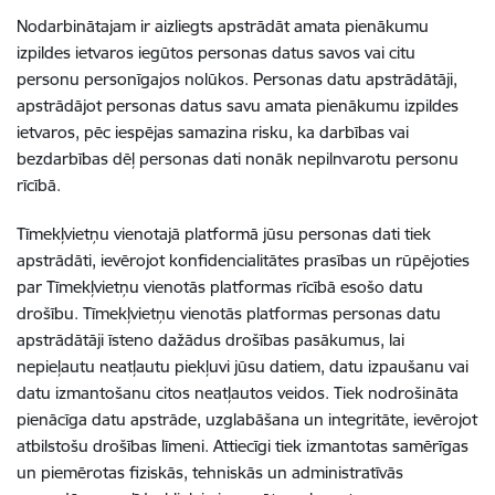
Nodarbinātajam ir aizliegts apstrādāt amata pienākumu
izpildes ietvaros iegūtos personas datus savos vai citu
personu personīgajos nolūkos. Personas datu apstrādātāji,
apstrādājot personas datus savu amata pienākumu izpildes
ietvaros, pēc iespējas samazina risku, ka darbības vai
bezdarbības dēļ personas dati nonāk nepilnvarotu personu
rīcībā.
Tīmekļvietņu vienotajā platformā jūsu personas dati tiek
apstrādāti, ievērojot konfidencialitātes prasības un rūpējoties
par Tīmekļvietņu vienotās platformas rīcībā esošo datu
drošību. Tīmekļvietņu vienotās platformas personas datu
apstrādātāji īsteno dažādus drošības pasākumus, lai
nepieļautu neatļautu piekļuvi jūsu datiem, datu izpaušanu vai
datu izmantošanu citos neatļautos veidos. Tiek nodrošināta
pienācīga datu apstrāde, uzglabāšana un integritāte, ievērojot
atbilstošu drošības līmeni. Attiecīgi tiek izmantotas samērīgas
un piemērotas fiziskās, tehniskās un administratīvās