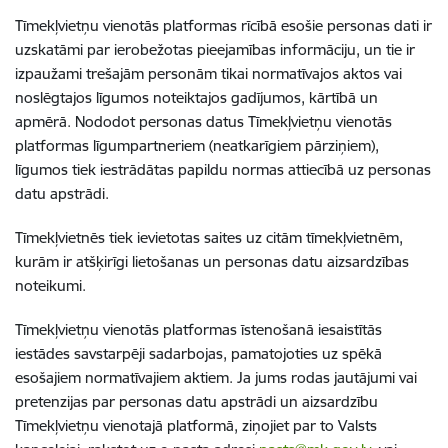
Tīmekļvietņu vienotās platformas rīcībā esošie personas dati ir
uzskatāmi par ierobežotas pieejamības informāciju, un tie ir
izpaužami trešajām personām tikai normatīvajos aktos vai
noslēgtajos līgumos noteiktajos gadījumos, kārtībā un
apmērā. Nododot personas datus Tīmekļvietņu vienotās
platformas līgumpartneriem (neatkarīgiem pārziņiem),
līgumos tiek iestrādātas papildu normas attiecībā uz personas
datu apstrādi.
Tīmekļvietnēs tiek ievietotas saites uz citām tīmekļvietnēm,
kurām ir atšķirīgi lietošanas un personas datu aizsardzības
noteikumi.
Tīmekļvietņu vienotās platformas īstenošanā iesaistītās
iestādes savstarpēji sadarbojas, pamatojoties uz spēkā
esošajiem normatīvajiem aktiem. Ja jums rodas jautājumi vai
pretenzijas par personas datu apstrādi un aizsardzību
Tīmekļvietņu vienotajā platformā, ziņojiet par to Valsts