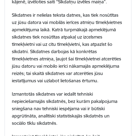
kājenē, izvēloties saiti “Sīkdatņu izvēles maiņa”.
Sīkdatnes ir nelielas teksta datnes, kas tiek nosūtītas
uz jūsu datora vai mobilās ierīces atmiņu tīmekļvietnes
apmeklējuma laikā. Katrā turpmākajā apmeklējumā
sīkdatnes tiek nosūtītas atpakaļ uz izcelsmes
tīmekļvietni vai uz citu tīmekļvietni, kas atpazīst šo
sīkdatni. Sīkdatnes darbojas kā konkrētas
tīmekļvietnes atmiņa, ļaujot šai tīmekļvietnei atcerēties
jūsu datoru vai mobilo ierīci nākamajās apmeklējuma
reizēs; tai skaitā sīkdatnes var atcerēties jūsu
iestatījumus vai uzlabot lietošanas ērtumu.
Izmantotās sīkdatnes var iedalīt tehniski
nepieciešamajās sīkdatnēs, bez kurām pakalpojuma
sniegšana nav tehniski iespējama vai ir būtiski
apgrūtināta, analītiski statistiskajās sīkdatnēs un
sociālo tīklu sīkdatnēs.