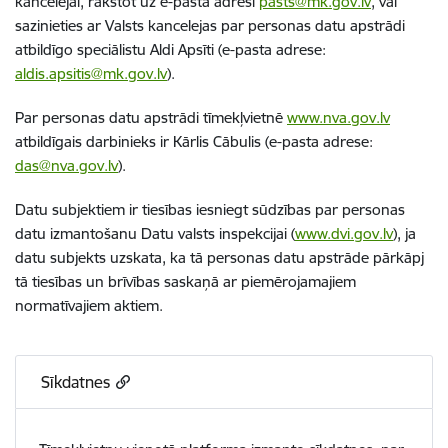
kancelejai, rakstot uz e-pasta adresi
pasts@mk.gov.lv
, vai
sazinieties ar Valsts kancelejas par personas datu apstrādi
atbildīgo speciālistu Aldi Apsīti (e-pasta adrese:
aldis.apsitis@mk.gov.lv
).
Par personas datu apstrādi tīmekļvietnē
www.nva.gov.lv
atbildīgais darbinieks ir
Kārlis Cābulis
(e-pasta adrese:
das@nva.gov.lv
).
Datu subjektiem ir tiesības iesniegt sūdzības par personas
datu izmantošanu Datu valsts inspekcijai
(
www.dvi.gov.lv
),
ja
datu subjekts uzskata, ka tā personas datu apstrāde pārkāpj
tā tiesības un brīvības saskaņā ar piemērojamajiem
normatīvajiem aktiem.
Sīkdatnes