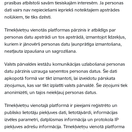
prasības atbilstoši savām tiesiskajām interesēm. Ja personas
dati vairs nav nepieciešami iepriekš noteiktajiem apstrādes
nolūkiem, tie tiks dzēsti.
Tīmekļvietņu vienotās platformas pārzinis ir atbildīgs par
personas datu apstrādi un tos apstrādā, izmantojot līdzekļus,
kuriem ir jānovērš personas datu ļaunprātīga izmantošana,
neatļauta izpaušana un sagrozīšana.
Valsts pārvaldes iestāžu komunikācijas uzlabošanai personas
datu pārzinis uzrauga saņemtos personas datus. Šie dati
apkopotā formā var tikt izmantoti, lai izveidotu pārskata
ziņojumus, kas var tikt izplatīti valsts pārvaldē. Šie ziņojumi tiek
anonimizēti, un tajos neiekļauj personas datus.
Tīmekļvietņu vienotajā platformā ir pieejami reģistrēto un
publisko lietotāju piekļuves dati, lietotājvārdi, informācijas
izvēles parametri, datplūsmas informācija un protokola IP
piekļuves adrešu informācija. Tīmekļvietņu vienotā platforma