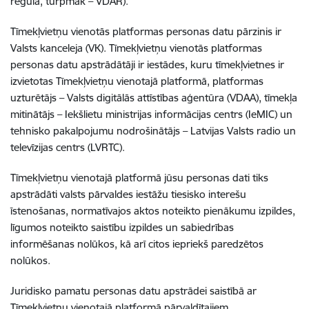
regula, turpmāk – VDAR).
Tīmekļvietņu vienotās platformas personas datu pārzinis ir
Valsts kanceleja (VK). Tīmekļvietņu vienotās platformas
personas datu apstrādātāji ir iestādes, kuru tīmekļvietnes ir
izvietotas Tīmekļvietņu vienotajā platformā, platformas
uzturētājs – Valsts digitālās attīstības aģentūra (VDAA), tīmekļa
mitinātājs – Iekšlietu ministrijas informācijas centrs (IeMIC) un
tehnisko pakalpojumu nodrošinātājs – Latvijas Valsts radio un
televīzijas centrs (LVRTC).
Tīmekļvietņu vienotajā platformā jūsu personas dati tiks
apstrādāti valsts pārvaldes iestāžu tiesisko interešu
īstenošanas, normatīvajos aktos noteikto pienākumu izpildes,
līgumos noteikto saistību izpildes un sabiedrības
informēšanas nolūkos, kā arī citos iepriekš paredzētos
nolūkos.
Juridisko pamatu personas datu apstrādei saistībā ar
Tīmekļvietņu vienotajā platformā pārvaldītajiem