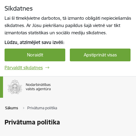
Pāriet uz lapas saturu
Sīkdatnes
Spied
lai meklētu
Enter
Lai šī tīmekļvietne darbotos, tā izmanto obligāti nepieciešamās
sīkdatnes. Ar Jūsu piekrišanu papildus šajā vietnē var tikt
izmantotas statistikas un sociālo mediju sīkdatnes.
Lūdzu, atzīmējiet savu izvēli:
Noraidīt
Apstiprināt visas
Pārvaldīt sīkdatnes
Sākums
Privātuma politika
Privātuma politika