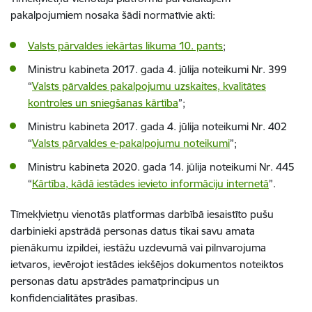
pakalpojumiem nosaka šādi normatīvie akti:
Valsts pārvaldes iekārtas likuma 10. pants
;
Ministru kabineta 2017. gada 4. jūlija noteikumi Nr. 399
“
Valsts pārvaldes pakalpojumu uzskaites, kvalitātes
kontroles un sniegšanas kārtība
”;
Ministru kabineta 2017. gada 4. jūlija noteikumi Nr. 402
“
Valsts pārvaldes e
-pakalpojumu noteikumi
”;
Ministru kabineta 2020. gada 14. jūlija noteikumi Nr. 445
“
Kārtība, kādā iestādes ievieto informāciju internetā
”.
Tīmekļvietņu vienotās platformas darbībā iesaistīto pušu
darbinieki apstrādā personas datus tikai savu amata
pienākumu izpildei, iestāžu uzdevumā vai pilnvarojuma
ietvaros, ievērojot iestādes iekšējos dokumentos noteiktos
personas datu apstrādes pamatprincipus un
konfidencialitātes prasības.