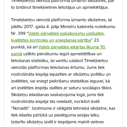
Tīmekļvietņu vienotā platforma izmanto sīkdatnes, par
to brīdinot tīmekļvietnes lietotājus un apmeklētājus.
Tīmekļvietņu vienotā platforma izmanto sīkdatnes, lai
pildītu 2017. gada 4. jūlija Ministru kabineta noteikumu
Nr. 399 “
Valsts pārvaldes pakalpojumu uzskaites,
kvalitātes kontroles un sniegšanas kārtība
” 23.
punktā, kā arī
Valsts pārvaldes iekārtas likuma 10.
pantā
uzlikto pienākumu iegūt apmeklētības un
lietošanas statistiku, lai varētu uzlabot Tīmekļvietņu
vienotās platformas lietošanas ērtumu. Jums tiek
nodrošināta iespēja iepazīties ar sīkdatņu politiku un
izvēlēties, vai sniegt piekrišanu statistikas ieguvei, kā
arī izvēlēties iespēju dalīties ar saturu sociālajos tīklos.
Sīkdatņu ielasīšanas saskaņojuma logā, jums tiek
nodrošināta iespēja tās neielasīt, norādot izvēli
“Noraidīt”. Izņēmums ir obligātā tehniskā sīkdatne, kas
tiek ielasīta pārlūkā uz pieslēguma sesijas laiku.
Izdarīto sīkdatņu izvēli ir iespējams mainīt vietnes