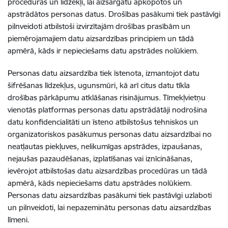
procedūras un līdzekļi, lai aizsargātu apkopotos un
apstrādātos personas datus.
Drošības pasākumi tiek pastāvīgi
pilnveidoti atbilstoši izvirzītajām drošības prasībām un
piemērojamajiem datu aizsardzības principiem un tādā
apmērā, kāds ir nepieciešams datu apstrādes nolūkiem.
Personas datu aizsardzība tiek īstenota, izmantojot datu
šifrēšanas līdzekļus, ugunsmūri, kā arī citus datu tīkla
drošības pārkāpumu atklāšanas risinājumus. Tīmekļvietņu
vienotās platformas personas datu apstrādātāji nodrošina
datu konfidencialitāti un īsteno atbilstošus tehniskos un
organizatoriskos pasākumus personas datu aizsardzībai no
neatļautas piekļuves, nelikumīgas apstrādes, izpaušanas,
nejaušas pazaudēšanas, izplatīšanas vai iznīcināšanas,
ievērojot atbilstošas datu aizsardzības procedūras un tādā
apmērā, kāds nepieciešams datu apstrādes nolūkiem.
Personas datu aizsardzības pasākumi tiek pastāvīgi uzlaboti
un pilnveidoti, lai nepazeminātu personas datu aizsardzības
līmeni.