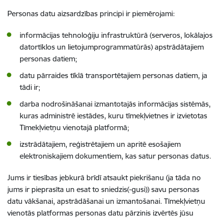
Personas datu aizsardzības principi ir piemērojami:
informācijas tehnoloģiju infrastruktūrā (serveros, lokālajos
datortīklos un lietojumprogrammatūrās) apstrādātajiem
personas datiem;
datu pārraides tīklā transportētajiem personas datiem, ja
tādi ir;
darba nodrošināšanai izmantotajās informācijas sistēmās,
kuras administrē iestādes, kuru tīmekļvietnes ir izvietotas
Tīmekļvietņu vienotajā platformā;
izstrādātajiem, reģistrētajiem un apritē esošajiem
elektroniskajiem dokumentiem, kas satur personas datus.
Jums ir tiesības jebkurā brīdī atsaukt piekrišanu (ja tāda no
jums ir pieprasīta un esat to sniedzis(-gusi)) savu personas
datu vākšanai, apstrādāšanai un izmantošanai. Tīmekļvietņu
vienotās platformas personas datu pārzinis izvērtēs jūsu