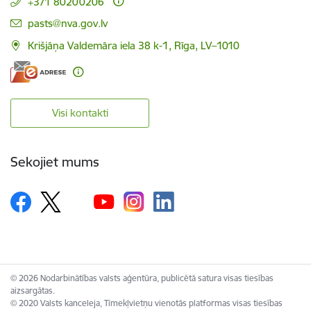
+371 80200206
E-pasts:
pasts@nva.gov.lv
Krišjāņa Valdemāra iela 38 k-1, Rīga, LV–1010
Visi kontakti
Sekojiet mums
© 2026 Nodarbinātības valsts aģentūra, publicētā satura visas tiesības
aizsargātas.
© 2020 Valsts kanceleja, Tīmekļvietņu vienotās platformas visas tiesības