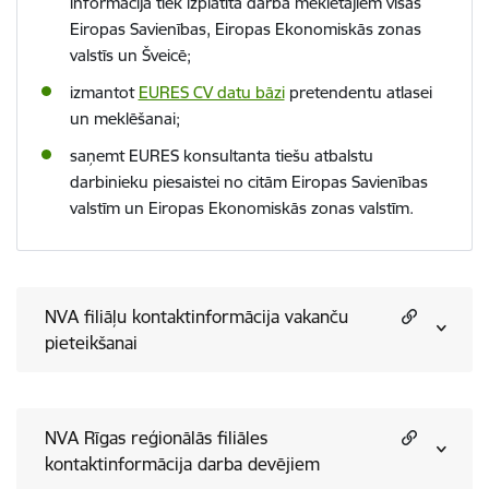
informācija tiek izplatīta darba meklētājiem visās
Eiropas Savienības, Eiropas Ekonomiskās zonas
valstīs un Šveicē;
izmantot
EURES CV datu bāzi
pretendentu atlasei
un meklēšanai;
saņemt EURES konsultanta tiešu atbalstu
darbinieku piesaistei no citām Eiropas Savienības
valstīm un Eiropas Ekonomiskās zonas valstīm.
NVA filiāļu kontaktinformācija vakanču
pieteikšanai
NVA Rīgas reģionālās filiāles
kontaktinformācija darba devējiem