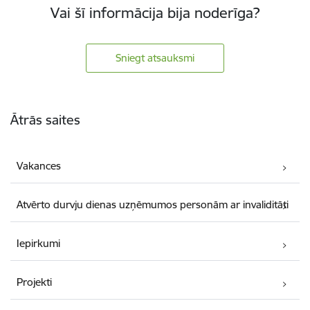
Vai šī informācija bija noderīga?
Sniegt atsauksmi
Kājene
Ātrās saites
Vakances
Atvērto durvju dienas uzņēmumos personām ar invaliditāti
Iepirkumi
Projekti