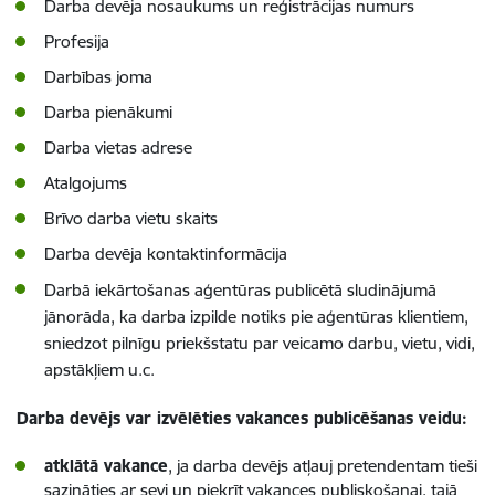
Darba devēja nosaukums un reģistrācijas numurs
Profesija
Darbības joma
Darba pienākumi
Darba vietas adrese
Atalgojums
Brīvo darba vietu skaits
Darba devēja kontaktinformācija
Darbā iekārtošanas aģentūras publicētā sludinājumā
jānorāda, ka darba izpilde notiks pie aģentūras klientiem,
sniedzot pilnīgu priekšstatu par veicamo darbu, vietu, vidi,
apstākļiem u.c.
Darba devējs var izvēlēties vakances publicēšanas veidu
:
atklātā vakance
, ja darba devējs atļauj pretendentam tieši
sazināties ar sevi un piekrīt vakances publiskošanai, tajā