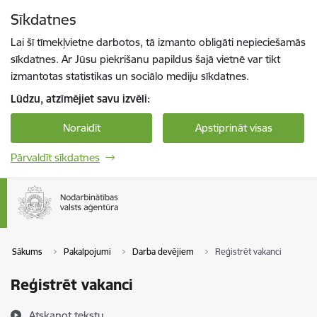
Pāriet uz lapas saturu
Sīkdatnes
Spied
lai meklētu
Enter
Lai šī tīmekļvietne darbotos, tā izmanto obligāti nepieciešamās
sīkdatnes. Ar Jūsu piekrišanu papildus šajā vietnē var tikt
izmantotas statistikas un sociālo mediju sīkdatnes.
Lūdzu, atzīmējiet savu izvēli:
Noraidīt
Apstiprināt visas
Pārvaldīt sīkdatnes
Sākums
Pakalpojumi
Darba devējiem
Reģistrēt vakanci
Reģistrēt vakanci
Atskaņot tekstu