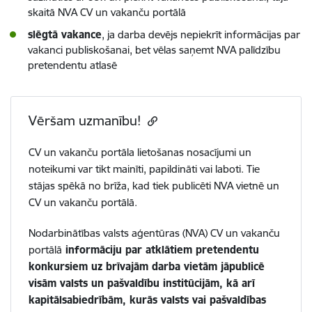
skaitā NVA CV un vakanču portālā
slēgtā vakance
, ja darba devējs nepiekrīt informācijas par
vakanci publiskošanai, bet vēlas saņemt NVA palīdzību
pretendentu atlasē
Vēršam uzmanību!
CV un vakanču portāla lietošanas nosacījumi un
noteikumi var tikt mainīti, papildināti vai laboti. Tie
stājas spēkā no brīža, kad tiek publicēti NVA vietnē un
CV un vakanču portālā.
Nodarbinātības valsts aģentūras (NVA) CV un vakanču
portālā
informāciju par atklātiem pretendentu
konkursiem uz brīvajām darba vietām jāpublicē
visām valsts un pašvaldību institūcijām, kā arī
kapitālsabiedrībām, kurās valsts vai pašvaldības