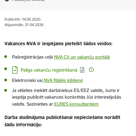
Publicēts: 14.05.2020.
Atjaunināts: 21.04.2026.
Vakances NVA ir iespējams pieteikt šādos veidos:
Pašreģistrācijas ceļā
NVA CV un vakanču portālā
Lejupielādēt:
Palīgs vakanču reģistrēšanā
Elektroniski vai
NVA filiālēs klātienē
Ja vēlaties meklēt darbiniekus ES/EEZ valstīs, Jums ir
iespēja publicēt vakances konkrētās Jūs interesējošās
valstīs. Sazinieties ar
EURES konsultantiem
Darba sludinājuma publicēšanai nepieciešams norādīt
šādu informāciju: