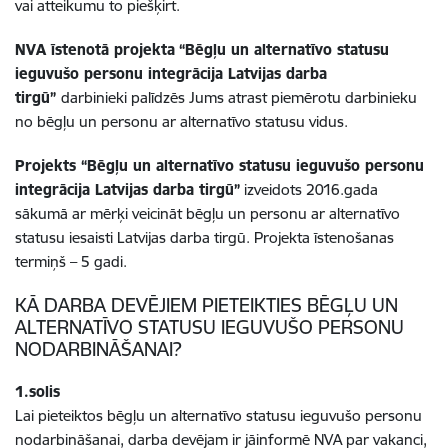
vai atteikumu to piešķirt.
NVA īstenotā projekta
“Bēgļu un alternatīvo statusu
ieguvušo personu integrācija Latvijas darba
tirgū”
darbinieki palīdzēs Jums atrast piemērotu darbinieku
no bēgļu un personu ar alternatīvo statusu vidus.
Projekts “Bēgļu un alternatīvo statusu ieguvušo personu
integrācija Latvijas darba tirgū”
izveidots 2016.gada
sākumā ar mērķi veicināt bēgļu un personu ar alternatīvo
statusu iesaisti Latvijas darba tirgū. Projekta īstenošanas
termiņš – 5 gadi.
KĀ DARBA DEVĒJIEM PIETEIKTIES BĒGĻU UN
ALTERNATĪVO STATUSU IEGUVUŠO PERSONU
NODARBINĀŠANAI?
1.solis
Lai pieteiktos bēgļu un alternatīvo statusu ieguvušo personu
nodarbināšanai, darba devējam ir jāinformē NVA par vakanci,