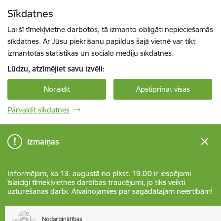
Pāriet uz lapas saturu
Sīkdatnes
Spied
lai meklētu
Enter
Lai šī tīmekļvietne darbotos, tā izmanto obligāti nepieciešamās
sīkdatnes. Ar Jūsu piekrišanu papildus šajā vietnē var tikt
izmantotas statistikas un sociālo mediju sīkdatnes.
Lūdzu, atzīmējiet savu izvēli:
Noraidīt
Apstiprināt visas
Pārvaldīt sīkdatnes
Izmaiņas
Informējam, ka 13. augustā no plkst. 19.00 ir iespējami
īslaicīgi tīmekļvietnes darbības traucējumi, jo tiks veikti
uzturēšanas darbi. Atvainojamies par sagādātajām neērtībām!