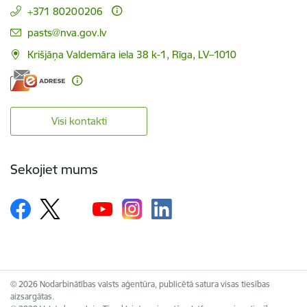
+371 80200206
E-pasts:
pasts@nva.gov.lv
Krišjāņa Valdemāra iela 38 k-1, Rīga, LV–1010
Visi kontakti
Sekojiet mums
© 2026 Nodarbinātības valsts aģentūra, publicētā satura visas tiesības
aizsargātas.