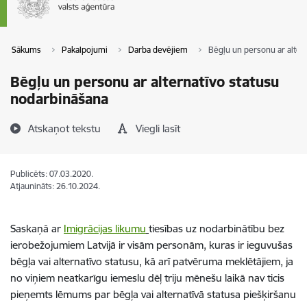
Sākums
Pakalpojumi
Darba devējiem
Bēgļu un personu ar alter
Bēgļu un personu ar alternatīvo statusu
nodarbināšana
Atskaņot tekstu
Viegli lasīt
Publicēts: 07.03.2020.
Atjaunināts: 26.10.2024.
Saskaņā ar
Imigrācijas likumu
tiesības uz nodarbinātību bez
ierobežojumiem Latvijā ir visām personām, kuras ir ieguvušas
bēgļa vai alternatīvo statusu, kā arī patvēruma meklētājiem, ja
no viņiem neatkarīgu iemeslu dēļ triju mēnešu laikā nav ticis
pieņemts lēmums par bēgļa vai alternatīvā statusa piešķiršanu