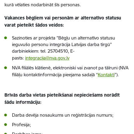
kurā vēlaties nodarbināt šīs personas.
Vakances bēgļiem vai personām ar alternatīvo statusu
varat pieteikt šādos veidos:
Sazinoties ar projekta ”Bēgļu un alternatīvo statusu
ieguvušo personu integrācija Latvijas darba tirgū”
darbiniekiem: tel. 25704510, E-
pasts:
integracija@nva.gov.lv
NVA filiālēs klātienē, elektroniski vai zvanot pa tālruni (NVA
filiāļu kontaktinformācija pieejama sadaļā “
Kontakti
”).
Brīvās darba vietas pieteikšanai nepieciešams norādīt
šādu informāciju:
Darba devēja nosaukums un reģistrācijas numurs;
Profesija;