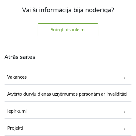
Vai šī informācija bija noderīga?
Sniegt atsauksmi
Kājene
Ātrās saites
Vakances
Atvērto durvju dienas uzņēmumos personām ar invaliditāti
Iepirkumi
Projekti