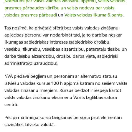
Noteikumi par valsts valodas zināšanu apjomu, valsts valodas
prasmes pārbaudes kārtību un valsts nodevu par valsts
valodas prasmes pārbaudi
un
Valsts valodas likuma 6.pants
.
Tas nozīmē, ka privātajā sfērā bez valsts valodas zināšanu
apliecības personu var nodarbināt tad, ja to darbība neskar
likumīgas sabiedriskās intereses (sabiedrisko drošību,
veselību, tikumību, veselības aizsardzību, patērētāju tiesību un
darba tiesību aizsardzību, drošību darba vietā, sabiedriski
administratīvo uzraudzību).
NVA piedāvā bēgļiem un personām ar alternatīvo statusu
latviešu valodas kursus 120 h apjomā katram no sešiem valsts
valodas zināšanu līmeņiem. Kursus beidzot ir iespēja kārtot
valsts valodas zināšanu eksāmenu Valsts Izglītības satura
centrā.
Pēc pirmā līmeņa kursu beigšanas persona prot elementāri
sazināties latviešu valodā.