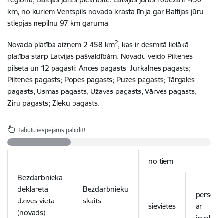
km, no kuriem Ventspils novada krasta līnija gar Baltijas jūru
stiepjas nepilnu 97 km garumā.
2
Novada platība aizņem 2 458 km
, kas ir desmitā lielākā
platība starp Latvijas pašvaldībām. Novadu veido Piltenes
pilsēta un 12 pagasti: Ances pagasts; Jūrkalnes pagasts;
Piltenes pagasts; Popes pagasts; Puzes pagasts; Tārgales
pagasts; Usmas pagasts; Užavas pagasts; Vārves pagasts;
Ziru pagasts; Zlēku pagasts.
Tabulu iespējams pabīdīt!
no tiem
Bezdarbnieka
deklarētā
Bezdarbnieku
perso
dzīves vieta
skaits
sievietes
ar
(novads)
invalidi