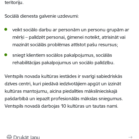
teritoriju.
Sociālā dienesta galvenie uzdevumi:
veikt sociālo darbu ar personām un personu grupām ar
mērķi – palīdzēt personai, ģimenei noteikt, atrisināt vai
mazināt sociālās problēmas attīstot pašu resursus;
sniegt klientiem sociālos pakalpojumus, sociālās
rehabilitācijas pakalpojumus un sociālo palīdzību
.
Ventspils novada kultūras iestādes ir svarīgi sabiedriskās
dzīves centri, kuri piedāvā iedzīvotājiem apgūt un izzināt
kultūras mantojumu, aicina piedalīties mākslinieciskajā
pašdarbībā un iepazīt profesionālās mākslas sniegumus.
Ventspils novadā darbojas 10 kultūras un tautas nami.
Drukāt lapu