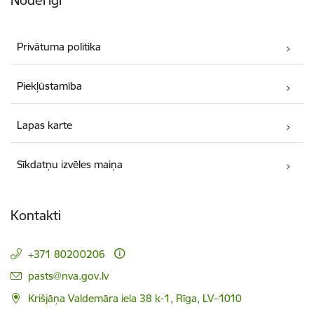
Privātuma politika
Piekļūstamība
Lapas karte
Sīkdatņu izvēles maiņa
Kontakti
+371 80200206
E-pasts:
pasts@nva.gov.lv
Krišjāņa Valdemāra iela 38 k-1, Rīga, LV–1010