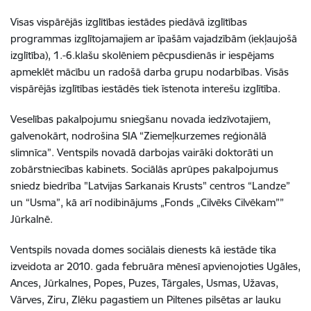
Visas vispārējās izglītības iestādes piedāvā izglītības
programmas izglītojamajiem ar īpašām vajadzībām (iekļaujošā
izglītība), 1.-6.klašu skolēniem pēcpusdienās ir iespējams
apmeklēt mācību un radošā darba grupu nodarbības. Visās
vispārējās izglītības iestādēs tiek īstenota interešu izglītība.
Veselības pakalpojumu sniegšanu novada iedzīvotajiem,
galvenokārt, nodrošina SIA “Ziemeļkurzemes reģionālā
slimnīca”. Ventspils novadā darbojas vairāki doktorāti un
zobārstniecības kabinets. Sociālās aprūpes pakalpojumus
sniedz biedrība "Latvijas Sarkanais Krusts" centros “Landze”
un “Usma”, kā arī nodibinājums „Fonds „Cilvēks Cilvēkam””
Jūrkalnē.
Ventspils novada domes sociālais dienests kā iestāde tika
izveidota ar 2010. gada februāra mēnesī apvienojoties Ugāles,
Ances, Jūrkalnes, Popes, Puzes, Tārgales, Usmas, Užavas,
Vārves, Ziru, Zlēku pagastiem un Piltenes pilsētas ar lauku