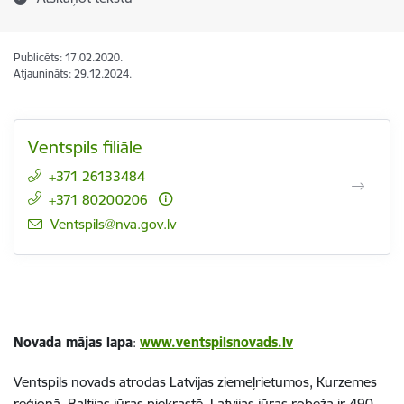
Publicēts: 17.02.2020.
Atjaunināts: 29.12.2024.
Ventspils filiāle
+371 26133484
+371 80200206
E-pasts:
Ventspils@nva.gov.lv
Novada mājas lapa
:
www.ventspilsnovads.lv
Ventspils novads atrodas Latvijas ziemeļrietumos, Kurzemes
reģionā, Baltijas jūras piekrastē. Latvijas jūras robeža ir 490