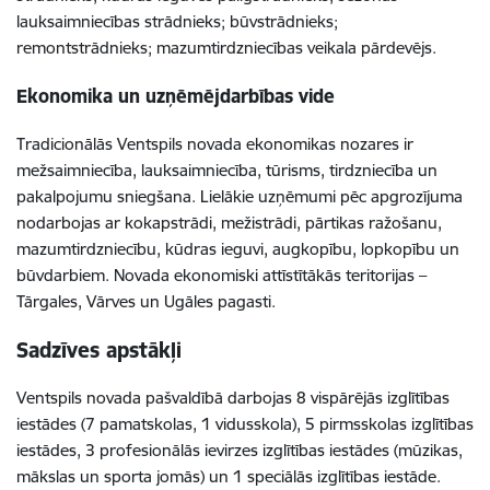
lauksaimniecības strādnieks; būvstrādnieks;
remontstrādnieks; mazumtirdzniecības veikala pārdevējs.
Ekonomika un uzņēmējdarbības vide
Tradicionālās Ventspils novada ekonomikas nozares ir
mežsaimniecība, lauksaimniecība, tūrisms, tirdzniecība un
pakalpojumu sniegšana. Lielākie uzņēmumi pēc apgrozījuma
nodarbojas ar kokapstrādi, mežistrādi, pārtikas ražošanu,
mazumtirdzniecību, kūdras ieguvi, augkopību, lopkopību un
būvdarbiem. Novada ekonomiski attīstītākās teritorijas –
Tārgales, Vārves un Ugāles pagasti.
Sadzīves apstākļi
Ventspils novada pašvaldībā darbojas 8 vispārējās izglītības
iestādes (7 pamatskolas, 1 vidusskola), 5 pirmsskolas izglītības
iestādes, 3 profesionālās ievirzes izglītības iestādes (mūzikas,
mākslas un sporta jomās) un 1 speciālās izglītības iestāde.