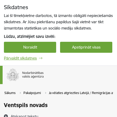
Pāriet uz lapas saturu
Sīkdatnes
Spied
lai meklētu
Enter
Lai šī tīmekļvietne darbotos, tā izmanto obligāti nepieciešamās
sīkdatnes. Ar Jūsu piekrišanu papildus šajā vietnē var tikt
izmantotas statistikas un sociālo mediju sīkdatnes.
Lūdzu, atzīmējiet savu izvēli:
Noraidīt
Apstiprināt visas
Pārvaldīt sīkdatnes
Sākums
Pakalpojumi
Ja vēlaties atgriezties Latvijā / Remigrācijas atba
Ventspils novads
Atskaņot tekstu