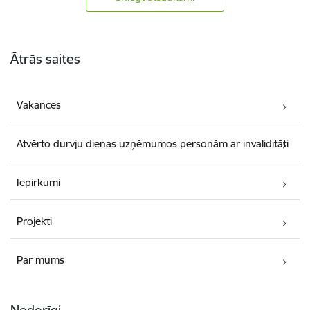
Kājene
Ātrās saites
Vakances
Atvērto durvju dienas uzņēmumos personām ar invaliditāti
Iepirkumi
Projekti
Par mums
Noderīgi