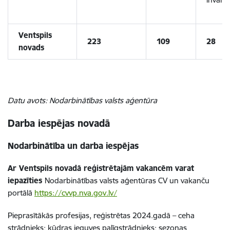
Ventspils
223
109
28
novads
Datu avots: Nodarbinātības valsts aģentūra
Darba iespējas novadā
Nodarbinātība un darba iespējas
Ar Ventspils novadā reģistrētajām vakancēm varat
iepazīties
Nodarbinātības valsts aģentūras CV un vakanču
portālā
https://cvvp.nva.gov.lv/
Pieprasītākās profesijas, reģistrētas 2024.gadā – ceha
strādnieks
; kūdras ieguves palīgstrādnieks; sezonas