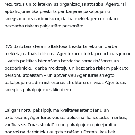
rezultātus un to ietekmi uz organizācijas attīstību. Aģentūrai
apbalvojums tika piešķirts par karjeras pakalpojumu
sniegšanu bezdarbniekiem, darba meklētājiem un citām
bezdarba riskam pakļautām personām.
KVS darbības sfēra ir atbilstoša Bezdarbnieku un darba
meklētāju atbalsta likumā Aģentūrai noteiktajai darbības jomai
– valsts politikas īstenošana bezdarba samazināšanas un
bezdarbnieku, darba meklētāju un bezdarba riskam pakļauto
personu atbalstam – un aptver visu Aģentūras sniegto
pakalpojumu administrēšanas struktūru un visus Aģentūras
sniegtos pakalpojumus klientiem.
Lai garantētu pakalpojuma kvalitātes īstenošanu un
uzturēšanu, Aģentūras vadība apliecina, ka iestādes mērķus,
vadības sistēmas struktūru un pakalpojuma pieejamību
nodrošina darbinieku augsts zināšanu līmenis, kas tiek