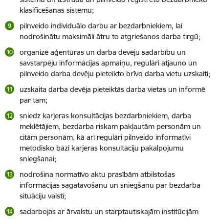
klasificēšanas sistēmu;
pilnveido individuālo darbu ar bezdarbniekiem, lai
nodrošinātu maksimāli ātru to atgriešanos darba tirgū;
organizē aģentūras un darba devēju sadarbību un
savstarpēju informācijas apmaiņu, regulāri atjauno un
pilnveido darba devēju pieteikto brīvo darba vietu uzskaiti;
uzskaita darba devēja pieteiktās darba vietas un informē
par tām;
sniedz karjeras konsultācijas bezdarbniekiem, darba
meklētājiem, bezdarba riskam pakļautām personām un
citām personām, kā arī regulāri pilnveido informatīvi
metodisko bāzi karjeras konsultāciju pakalpojumu
sniegšanai;
nodrošina normatīvo aktu prasībām atbilstošas
informācijas sagatavošanu un sniegšanu par bezdarba
situāciju valstī;
sadarbojas ar ārvalstu un starptautiskajām institūcijām