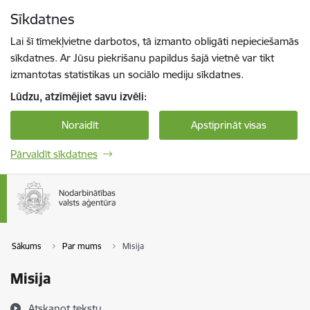
Pāriet uz lapas saturu
Sīkdatnes
Spied
lai meklētu
Enter
Lai šī tīmekļvietne darbotos, tā izmanto obligāti nepieciešamās
sīkdatnes. Ar Jūsu piekrišanu papildus šajā vietnē var tikt
izmantotas statistikas un sociālo mediju sīkdatnes.
Lūdzu, atzīmējiet savu izvēli:
Noraidīt
Apstiprināt visas
Pārvaldīt sīkdatnes
Sākums
Par mums
Misija
Misija
Atskaņot tekstu