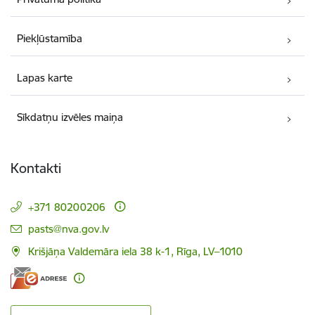
Piekļūstamība
Lapas karte
Sīkdatņu izvēles maiņa
Kontakti
+371 80200206
E-pasts:
pasts@nva.gov.lv
Krišjāņa Valdemāra iela 38 k-1, Rīga, LV–1010