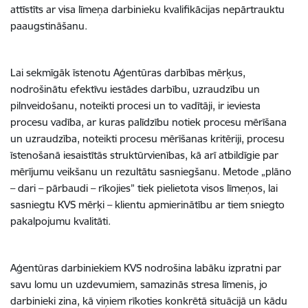
attīstīts ar visa līmeņa darbinieku kvalifikācijas nepārtrauktu
paaugstināšanu.
Lai sekmīgāk īstenotu Aģentūras darbības mērķus,
nodrošinātu efektīvu iestādes darbību, uzraudzību un
pilnveidošanu, noteikti procesi un to vadītāji, ir ieviesta
procesu vadība, ar kuras palīdzību notiek procesu mērīšana
un uzraudzība, noteikti procesu mērīšanas kritēriji, procesu
īstenošanā iesaistītās struktūrvienības, kā arī atbildīgie par
mērījumu veikšanu un rezultātu sasniegšanu. Metode „plāno
– dari – pārbaudi – rīkojies” tiek pielietota visos līmeņos, lai
sasniegtu KVS mērķi – klientu apmierinātību ar tiem sniegto
pakalpojumu kvalitāti.
Aģentūras darbiniekiem KVS nodrošina labāku izpratni par
savu lomu un uzdevumiem, samazinās stresa līmenis, jo
darbinieki zina, kā viņiem rīkoties konkrētā situācijā un kādu