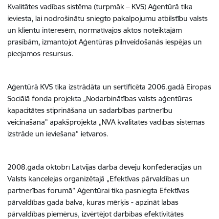
Kvalitātes vadības sistēma (turpmāk – KVS) Aģentūrā tika
ieviesta, lai nodrošinātu sniegto pakalpojumu atbilstību valsts
un klientu interesēm, normatīvajos aktos noteiktajām
prasībām, izmantojot Aģentūras pilnveidošanās iespējas un
pieejamos resursus.
Aģentūrā KVS tika izstrādāta un sertificēta 2006.gadā Eiropas
Sociālā fonda projekta „Nodarbinātības valsts aģentūras
kapacitātes stiprināšana un sadarbības partnerību
veicināšana” apakšprojekta „NVA kvalitātes vadības sistēmas
izstrāde un ieviešana” ietvaros.
2008.gada oktobrī Latvijas darba devēju konfederācijas un
Valsts kancelejas organizētajā „Efektīvas pārvaldības un
partnerības forumā” Aģentūrai tika pasniegta Efektīvas
pārvaldības gada balva, kuras mērķis - apzināt labas
pārvaldības piemērus, izvērtējot darbības efektivitātes