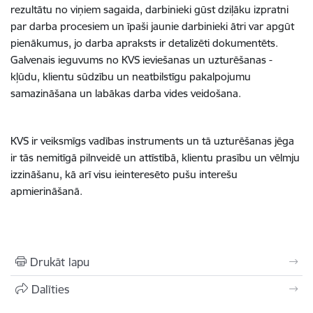
rezultātu no viņiem sagaida, darbinieki gūst dziļāku izpratni
par darba procesiem un īpaši jaunie darbinieki ātri var apgūt
pienākumus, jo darba apraksts ir detalizēti dokumentēts.
Galvenais ieguvums no KVS ieviešanas un uzturēšanas -
kļūdu, klientu sūdzību un neatbilstīgu pakalpojumu
samazināšana un labākas darba vides veidošana.
KVS ir veiksmīgs vadības instruments un tā uzturēšanas jēga
ir tās nemitīgā pilnveidē un attīstībā, klientu prasību un vēlmju
izzināšanu, kā arī visu ieinteresēto pušu interešu
apmierināšanā.
Drukāt lapu
Dalīties