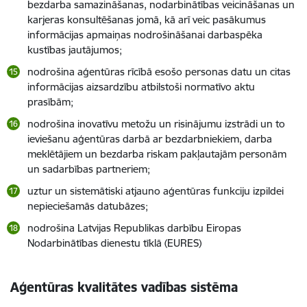
bezdarba samazināšanas, nodarbinātības veicināšanas un
karjeras konsultēšanas jomā, kā arī veic pasākumus
informācijas apmaiņas nodrošināšanai darbaspēka
kustības jautājumos;
nodrošina aģentūras rīcībā esošo personas datu un citas
informācijas aizsardzību atbilstoši normatīvo aktu
prasībām;
nodrošina inovatīvu metožu un risinājumu izstrādi un to
ieviešanu aģentūras darbā ar bezdarbniekiem, darba
meklētājiem un bezdarba riskam pakļautajām personām
un sadarbības partneriem;
uztur un sistemātiski atjauno aģentūras funkciju izpildei
nepieciešamās datubāzes;
nodrošina Latvijas Republikas darbību Eiropas
Nodarbinātības dienestu tīklā (EURES)
Aģentūras kvalitātes vadības sistēma