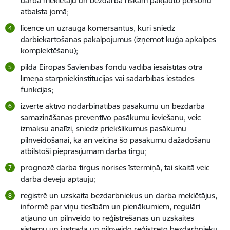
darba meklētāju un bezdarba riskam pakļauto personu
atbalsta jomā;
licencē un uzrauga komersantus, kuri sniedz
darbiekārtošanas pakalpojumus (izņemot kuģa apkalpes
komplektēšanu);
pilda Eiropas Savienības fondu vadībā iesaistītās otrā
līmeņa starpniekinstitūcijas vai sadarbības iestādes
funkcijas;
izvērtē aktīvo nodarbinātības pasākumu un bezdarba
samazināšanas preventīvo pasākumu ieviešanu, veic
izmaksu analīzi, sniedz priekšlikumus pasākumu
pilnveidošanai, kā arī veicina šo pasākumu dažādošanu
atbilstoši pieprasījumam darba tirgū;
prognozē darba tirgus norises īstermiņā, tai skaitā veic
darba devēju aptauju;
reģistrē un uzskaita bezdarbniekus un darba meklētājus,
informē par viņu tiesībām un pienākumiem, regulāri
atjauno un pilnveido to reģistrēšanas un uzskaites
sistēmu un izstrādā un pilnveido reģistrēto bezdarbnieku