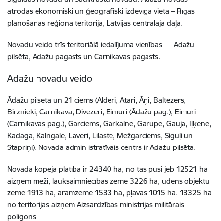
atrodas ekonomiski un ģeogrāfiski izdevīgā vietā – Rīgas
plānošanas reģiona teritorijā, Latvijas centrālajā daļā.
Novadu veido trīs teritoriālā iedalījuma vienības — Ādažu
pilsēta, Ādažu pagasts un Carnikavas pagasts.
Ādažu novadu veido
Ādažu pilsēta un 21 ciems (Alderi, Atari, Āņi, Baltezers,
Birznieki, Carnikava, Divezeri, Eimuri (Ādažu pag.), Eimuri
(Carnikavas pag.), Garciems, Garkalne, Garupe, Gauja, Iļķene,
Kadaga, Kalngale, Laveri, Lilaste, Mežgarciems, Siguļi un
Stapriņi). Novada admin istratīvais centrs ir Ādažu pilsēta.
Novada kopējā platība ir 24340 ha, no tās pusi jeb 12521 ha
aizņem meži, lauksaimniecības zeme 3226 ha, ūdens objektu
zeme 1913 ha, aramzeme 1533 ha, pļavas 1015 ha. 13325 ha
no teritorijas aizņem Aizsardzības ministrijas militārais
poligons.