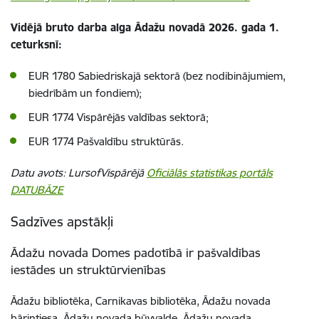
Vidējā bruto darba alga Ādažu novadā 2026. gada 1.
ceturksnī:
EUR 1780 Sabiedriskajā sektorā (bez nodibinājumiem,
biedrībām un fondiem);
EUR 1774 Vispārējās valdības sektorā;
EUR 1774 Pašvaldību struktūrās.
Datu avots: LursofVispārējā
Oficiālās statistikas portāls
DATUBĀZE
Sadzīves apstākļi
Ādažu novada Domes padotībā ir pašvaldības
iestādes un struktūrvienības
Ādažu bibliotēka, Carnikavas bibliotēka, Ādažu novada
bāriņtiesa, Ādažu novada būvvalde, Ādažu novada