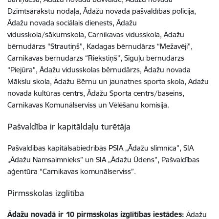
Dzimtsarakstu nodaļa, Ādažu novada pašvaldības policija,
Ādažu novada sociālais dienests, Ādažu
vidusskola/sākumskola, Carnikavas vidusskola, Ādažu
bērnudārzs “Strautiņš”, Kadagas bērnudārzs “Mežavēji”,
Carnikavas bērnudārzs “Riekstiņš”, Siguļu bērnudārzs
“Piejūra”, Ādažu vidusskolas bērnudārzs, Ādažu novada
Mākslu skola, Ādažu Bērnu un jaunatnes sporta skola, Ādažu
novada kultūras centrs, Ādažu Sporta centrs/baseins,
Carnikavas Komunālserviss un Vēlēšanu komisija.
Pašvaldība ir kapitāldaļu turētāja
Pašvaldības kapitālsabiedrībās PSIA „Ādažu slimnīca”, SIA
„Ādažu Namsaimnieks” un SIA „Ādažu Ūdens”, Pašvaldības
aģentūra “Carnikavas komunālserviss”.
Pirmsskolas izglītība
Ādažu novadā ir 10 pirmsskolas izglītības iestādes:
Ādažu