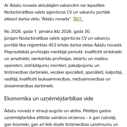
Ar Ādažu novada aktuālajām vakancēm var iepazīties
Nodarbinātības valsts aģentūras CV un vakanču portālā
atlasot darba vietu “Ādažu novads”
ŠEIT
.
No 2026. gada 1. janvāra līdz 2026. gada 30.
jūnijam Nodarbinātības valsts aģentūras CV un vakanču
portālā tika reģistrētas 453 brīvās darba vietas Ādažu novadā.
Pieprasītākās profesijās minētājā periodā: kvalificēti strādnieki
un amatnieki; vienkāršās profesijas, iekārtu un mašīnu
operatori, izstrādājumu montieri, pakalpojumu un
tirdzniecības darbinieki, vecākie speciālisti, speciālisti, kalpotāji,
vadītāji, kvalificēti lauksaimniecības, mežsaimniecības un
zivsaimniecības darbinieki.
Ekonomika un uzņēmējdarbības vide
Ādažu novads ir strauji augošs un aktīvs. Pēdējos gados
uzņēmējdarbība attīstās vairākos virzienos – ir gan ražotāji,
gan būvnieki, gan arī liels skaits tirdzniecības uzņēmumu un