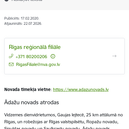
Publicēts: 17.02.2020.
Atjaunināts: 22.07.2026.
Rīgas reģionālā filiāle
+371 80200206
E-pasts:
RigasFiliale@nva.gov.lv
Novada tīmekļa vietne
:
https://www.adazunovads.lv
Ādažu novads atrodas
Vidzemes dienvidrietumos, Gaujas lejtecē, 25 km attālumā no
Rīgas, un robežojas ar Rīgas valstspilsētu, Ropažu novadu,
Siguldas novadu un Saulkrastu novadu. Ādažu novads