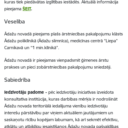
kuras tiek piedāvātas izglītības iestādēs. Aktuālā informācija
pieejama
ŠEIT
.
Veselība
Ādažu novadā pieejams plašs ārstniecības pakalpojumu klāsts
Ādažu poliklīnikā (Ādažu slimnīca), medicīnas centrā “Liepa”
Carnikavā un “1 min.klīnikā”.
Ādažu novadā ir pieejamas vienpadsmit ģimenes ārstu
prakses un pieci zobārstniecības pakalpojumu sniedzēji.
Sabiedrība
Iedzīvotāju padome -
pēc iedzīvotāju iniciatīvas izveidota
konsultatīva institūcija, kuras darbības mērķis ir nodrošināt
Ādažu novada teritoriālā iedalījuma vienību iedzīvotāju
interešu pārstāvību par viņiem aktuāliem jautājumiem un
saskaņotu rīcību kopējam labumam, kā arī sekmēt efektīvu,
atklātu un atbildīgu iesaistīšanos Ādažu novada pašvaldības