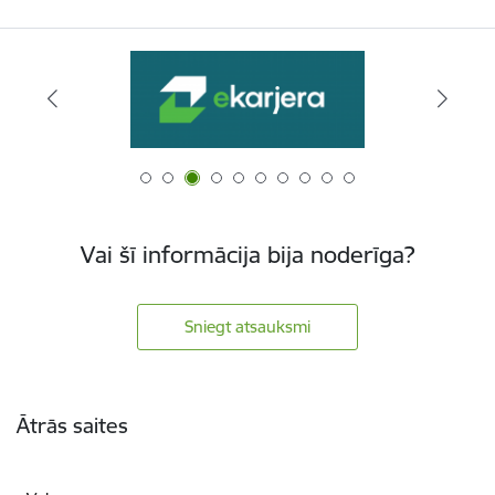
Vai šī informācija bija noderīga?
Sniegt atsauksmi
Kājene
Ātrās saites