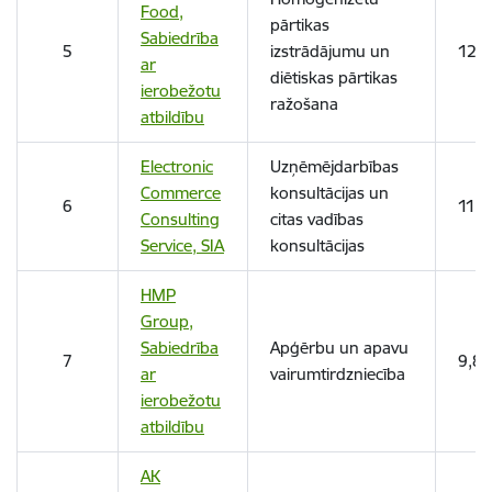
Food,
pārtikas
Sabiedrība
5
izstrādājumu un
12,
ar
diētiskas pārtikas
ierobežotu
ražošana
atbildību
Electronic
Uzņēmējdarbības
Commerce
konsultācijas un
6
11,3
Consulting
citas vadības
Service, SIA
konsultācijas
HMP
Group,
Sabiedrība
Apģērbu un apavu
7
9,87
ar
vairumtirdzniecība
ierobežotu
atbildību
AK