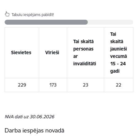
Tabulu iespējams pabīdīt!
Tai
Tai skaitā
skaitā
personas
jaunieši
Sievietes
Vīrieši
ar
vecumā
invaliditāti
15 - 24
gadi
229
173
23
22
NVA dati uz 30.06.2026
Darba iespējas novadā