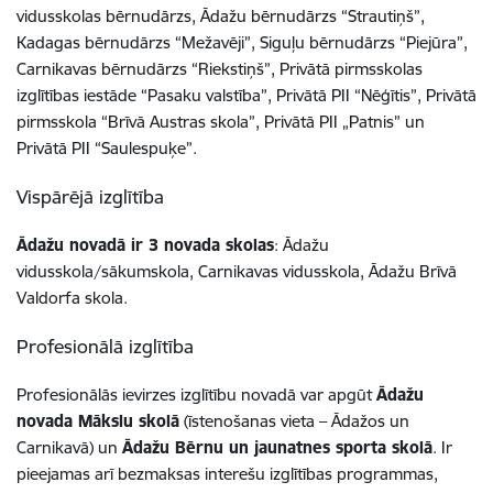
vidusskolas bērnudārzs, Ādažu bērnudārzs “Strautiņš”,
Kadagas bērnudārzs “Mežavēji”, Siguļu bērnudārzs “Piejūra”,
Carnikavas bērnudārzs “Riekstiņš”, Privātā pirmsskolas
izglītības iestāde “Pasaku valstība”, Privātā PII “Nēģītis”, Privātā
pirmsskola “Brīvā Austras skola”, Privātā PII „Patnis” un
Privātā PII “Saulespuķe”.
Vispārējā izglītība
Ādažu novadā ir 3 novada skolas
: Ādažu
vidusskola/sākumskola, Carnikavas vidusskola, Ādažu Brīvā
Valdorfa skola.
Profesionālā izglītība
Profesionālās ievirzes izglītību novadā var apgūt
Ādažu
novada Mākslu skolā
(īstenošanas vieta – Ādažos un
Carnikavā) un
Ādažu Bērnu un jaunatnes sporta skolā
. Ir
pieejamas arī bezmaksas interešu izglītības programmas,