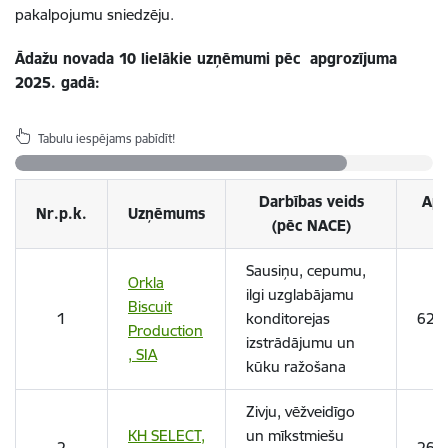
pakalpojumu sniedzēju.
Ādažu novada 10 lielākie uzņēmumi pēc apgrozījuma
2025. gadā:
Tabulu iespējams pabīdīt!
Darbības veids
Apg
Nr.p.k.
Uzņēmums
(pēc NACE)
Sausiņu, cepumu,
Orkla
ilgi uzglabājamu
Biscuit
1
konditorejas
62,
Production
izstrādājumu un
, SIA
kūku ražošana
Zivju, vēžveidīgo
KH SELECT,
un mīkstmiešu
2
26,1