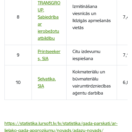
TRANSGRO
Izmitināšana
UP,
viesnīcās un
8
Sabiedrība
7,44
līdzīgās apmešanās
ar
vietās
ierobežotu
atbildību
Printseeker
Citu izdevumu
9
7,15
s, SIA
iespiešana
Kokmateriālu un
Selvatika,
būvmateriālu
10
6,86
SIA
vairumtirdzniecības
aģentu darbība
https://statistika.lursoft.lv/lv/statistika/gada-parskati/ar-
lielako-gada-apgrozijumu/novads/adazu-novads/