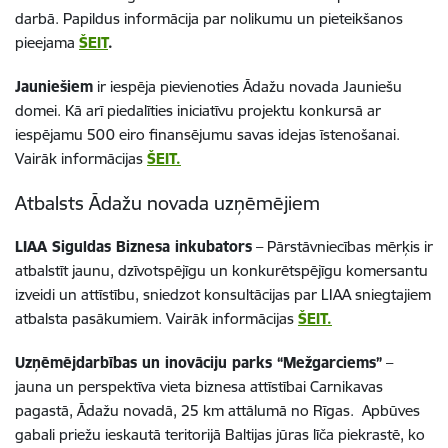
darbā. Papildus informācija par nolikumu un pieteikšanos
pieejama
ŠEIT
.
Jauniešiem
ir iespēja pievienoties Ādažu novada Jauniešu
domei. Kā arī piedalīties iniciatīvu projektu konkursā ar
iespējamu 500 eiro finansējumu savas idejas īstenošanai.
Vairāk informācijas
ŠEIT.
Atbalsts Ādažu novada uzņēmējiem
LIAA Siguldas Biznesa inkubators
– Pārstāvniecības mērķis ir
atbalstīt jaunu, dzīvotspējīgu un konkurētspējīgu komersantu
izveidi un attīstību, sniedzot konsultācijas par LIAA sniegtajiem
atbalsta pasākumiem. Vairāk informācijas
ŠEIT.
Uzņēmējdarbības un inovāciju parks “Mežgarciems”
–
jauna un perspektīva vieta biznesa attīstībai Carnikavas
pagastā, Ādažu novadā, 25 km attālumā no Rīgas. Apbūves
gabali priežu ieskautā teritorijā Baltijas jūras līča piekrastē, ko