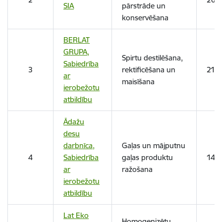
SIA
pārstrāde un
konservēšana
BERLAT
GRUPA,
Spirtu destilēšana,
Sabiedrība
3
rektificēšana un
21,
ar
maisīšana
ierobežotu
atbildību
Ādažu
desu
darbnīca,
Gaļas un mājputnu
4
Sabiedrība
gaļas produktu
14,
ar
ražošana
ierobežotu
atbildību
Lat Eko
Homogenizētu