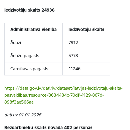
Iedzīvotāju skaits 24936
Administratīvā vienība
Iedzīvotāju skaits
Ādaži
7912
Ādažu pagasts
5778
Carnikavas pagasts
11246
https://data.gov.lv/dati/lv/dataset/latvijas-iedzivotaju-skaits-
pasvaldibas/resource/8634484c-70df-4129-867d-
898f3ae566aa
dati uz 01.01.2026.
Bezdarbnieku skaits novadā 402 personas