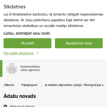
Pāriet uz lapas saturu
Sīkdatnes
Spied
lai meklētu
Enter
Lai šī tīmekļvietne darbotos, tā izmanto obligāti nepieciešamās
sīkdatnes. Ar Jūsu piekrišanu papildus šajā vietnē var tikt
izmantotas statistikas un sociālo mediju sīkdatnes.
Lūdzu, atzīmējiet savu izvēli:
Noraidīt
Apstiprināt visas
Pārvaldīt sīkdatnes
Sākums
Pakalpojumi
Ja vēlaties atgriezties Latvijā / Remigrācijas atba
Ādažu novads
Atskaņot tekstu