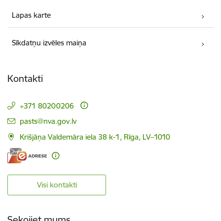
Lapas karte
Sīkdatņu izvēles maiņa
Kontakti
+371 80200206
E-pasts:
pasts@nva.gov.lv
Krišjāņa Valdemāra iela 38 k-1, Rīga, LV–1010
Visi kontakti
Sekojiet mums