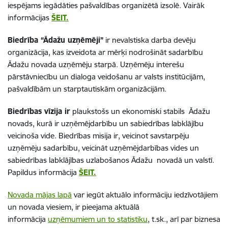
iespējams iegādāties pašvaldības organizētā izsolē. Vairāk
informācijas
ŠEIT.
Biedrība “Ādažu uzņēmēji”
ir nevalstiska darba devēju
organizācija, kas izveidota ar mērķi nodrošināt sadarbību
Ādažu novada uzņēmēju starpā. Uzņēmēju interešu
pārstāvniecību un dialoga veidošanu ar valsts institūcijām,
pašvaldībām un starptautiskām organizācijām.
Biedrības vīzija ir
plaukstošs un ekonomiski stabils Ādažu
novads, kurā ir uzņēmējdarbību un sabiedrības labklājību
veicinoša vide. Biedrības misija ir, veicinot savstarpēju
uzņēmēju sadarbību, veicināt uzņēmējdarbības vides un
sabiedrības labklājības uzlabošanos Ādažu novadā un valstī.
Papildus informācija
ŠEIT.
Novada mājas lapā
var iegūt aktuālo informāciju iedzīvotājiem
un novada viesiem, ir pieejama aktuālā
informācija
uzņēmumiem un to statistiku
, t.sk., arī par biznesa