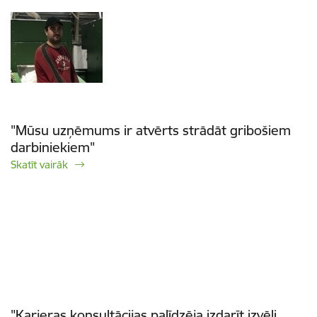
"Mūsu uzņēmums ir atvērts strādāt gribošiem
darbiniekiem"
Skatīt vairāk
"Karjeras konsultācijas palīdzēja izdarīt izvēli,