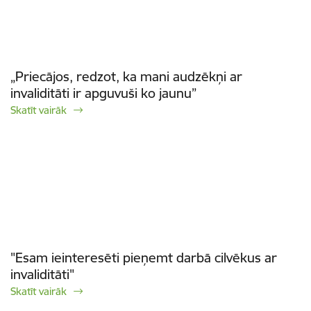
„Priecājos, redzot, ka mani audzēkņi ar
invaliditāti ir apguvuši ko jaunu”
Skatīt vairāk
"Esam ieinteresēti pieņemt darbā cilvēkus ar
invaliditāti"
Skatīt vairāk