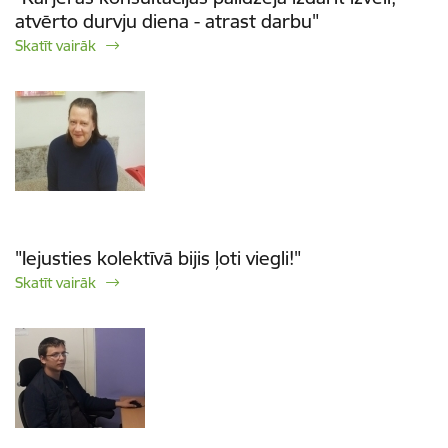
atvērto durvju diena - atrast darbu"
Skatīt vairāk
"Iejusties kolektīvā bijis ļoti viegli!"
Skatīt vairāk