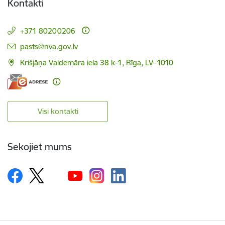
Kontakti
+371 80200206
E-pasts:
pasts@nva.gov.lv
Krišjāņa Valdemāra iela 38 k-1, Rīga, LV–1010
Visi kontakti
Sekojiet mums