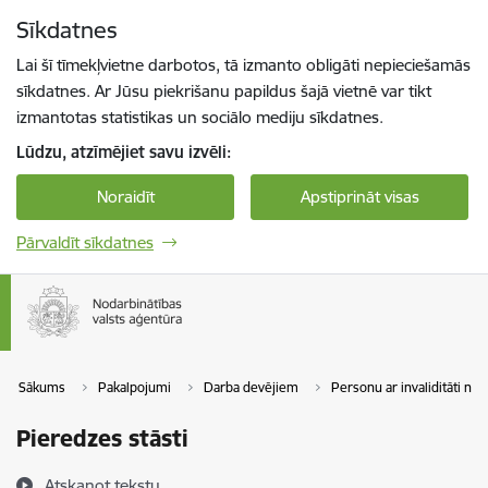
Pāriet uz lapas saturu
Sīkdatnes
Spied
lai meklētu
Enter
Lai šī tīmekļvietne darbotos, tā izmanto obligāti nepieciešamās
sīkdatnes. Ar Jūsu piekrišanu papildus šajā vietnē var tikt
izmantotas statistikas un sociālo mediju sīkdatnes.
Lūdzu, atzīmējiet savu izvēli:
Noraidīt
Apstiprināt visas
Pārvaldīt sīkdatnes
Sākums
Pakalpojumi
Darba devējiem
Personu ar invaliditāti nod
Pieredzes stāsti
Atskaņot tekstu