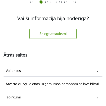
Vai šī informācija bija noderīga?
Sniegt atsauksmi
Kājene
Ātrās saites
Vakances
Atvērto durvju dienas uzņēmumos personām ar invaliditāti
Iepirkumi