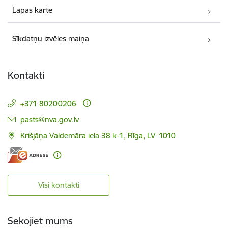
Lapas karte
Sīkdatņu izvēles maiņa
Kontakti
+371 80200206
E-pasts:
pasts@nva.gov.lv
Krišjāņa Valdemāra iela 38 k-1, Rīga, LV–1010
Visi kontakti
Sekojiet mums