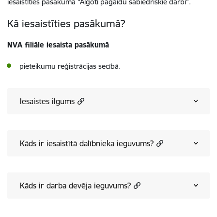
iesaistīties pasākumā “Algoti pagaidu sabiedriskie darbi”.
Kā iesaistīties pasākumā?
NVA filiāle iesaista pasākumā
pieteikumu reģistrācijas secībā.
Iesaistes ilgums
Kāds ir iesaistītā dalībnieka ieguvums?
Kāds ir darba devēja ieguvums?