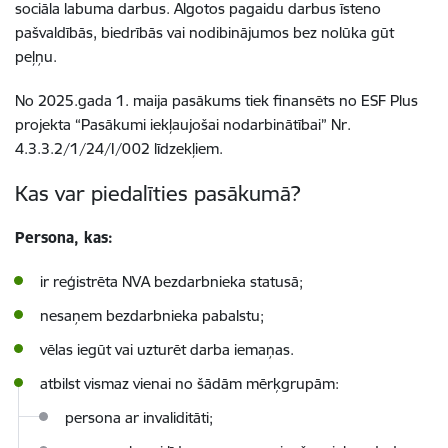
sociāla labuma darbus. Algotos pagaidu darbus īsteno
pašvaldībās, biedrībās vai nodibinājumos bez nolūka gūt
peļņu.
No 2025.gada 1. maija pasākums tiek finansēts no ESF Plus
projekta “Pasākumi iekļaujošai nodarbinātībai” Nr.
4.3.3.2/1/24/I/002 līdzekļiem.
Kas var piedalīties pasākumā?
Persona, kas:
ir reģistrēta NVA bezdarbnieka statusā;
nesaņem bezdarbnieka pabalstu;
vēlas iegūt vai uzturēt darba iemaņas.
atbilst vismaz vienai no šādām mērķgrupām:
persona ar invaliditāti;