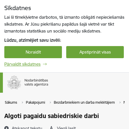
Pāriet uz lapas saturu
Sīkdatnes
Spied
lai meklētu
Enter
Lai šī tīmekļvietne darbotos, tā izmanto obligāti nepieciešamās
sīkdatnes. Ar Jūsu piekrišanu papildus šajā vietnē var tikt
izmantotas statistikas un sociālo mediju sīkdatnes.
Lūdzu, atzīmējiet savu izvēli:
Noraidīt
Apstiprināt visas
Pārvaldīt sīkdatnes
Sākums
Pakalpojumi
Bezdarbniekiem un darba meklētājiem
Nod
Algoti pagaidu sabiedriskie darbi
Atskaņot tekstu
Viegli lasīt