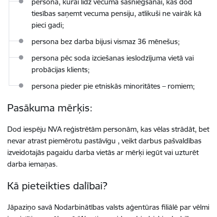
persona, kurai līdz vecuma sasniegšanai, kas dod
tiesības saņemt vecuma pensiju, atlikuši ne vairāk kā
pieci gadi;
persona bez darba bijusi vismaz 36 mēnešus;
persona pēc soda izciešanas ieslodzījuma vietā vai
probācijas klients;
persona pieder pie etniskās minoritātes – romiem;
Pasākuma mērķis:
Dod iespēju NVA reģistrētām personām, kas vēlas strādāt, bet
nevar atrast piemērotu pastāvīgu , veikt darbus pašvaldības
izveidotajās pagaidu darba vietās ar mērķi iegūt vai uzturēt
darba iemaņas.
Kā pieteikties dalībai?
Jāpaziņo savā Nodarbinātības valsts aģentūras filiālē par vēlmi