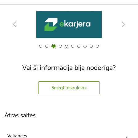
Vai šī informācija bija noderīga?
Sniegt atsauksmi
Kājene
Ātrās saites
Vakances