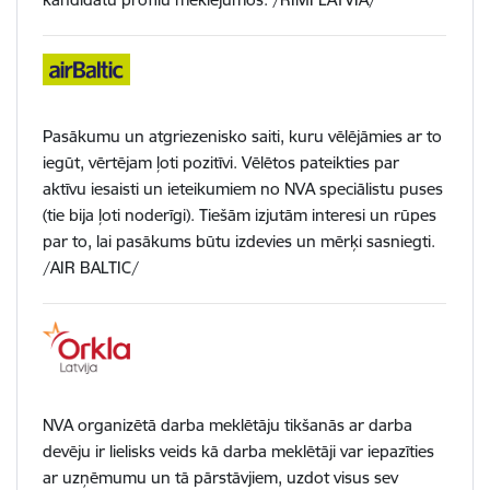
Pasākumu un atgriezenisko saiti, kuru vēlējāmies ar to
iegūt, vērtējam ļoti pozitīvi. Vēlētos pateikties par
aktīvu iesaisti un ieteikumiem no NVA speciālistu puses
(tie bija ļoti noderīgi). Tiešām izjutām interesi un rūpes
par to, lai pasākums būtu izdevies un mērķi sasniegti.
/AIR BALTIC/
NVA organizētā darba meklētāju tikšanās ar darba
devēju ir lielisks veids kā darba meklētāji var iepazīties
ar uzņēmumu un tā pārstāvjiem, uzdot visus sev