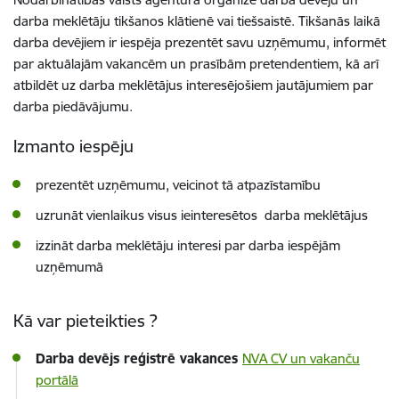
darba meklētāju tikšanos klātienē vai tiešsaistē.
Tikšanās laikā
darba devējiem ir iespēja prezentēt savu uzņēmumu, informēt
par aktuālajām vakancēm un prasībām pretendentiem, kā arī
atbildēt uz darba meklētājus interesējošiem jautājumiem par
darba piedāvājumu.
Izmanto iespēju
prezentēt uzņēmumu, veicinot tā atpazīstamību
uzrunāt vienlaikus visus ieinteresētos darba meklētājus
izzināt darba meklētāju interesi par darba iespējām
uzņēmumā
Kā var pieteikties ?
Darba devējs reģistrē vakances
NVA CV un vakanču
portālā