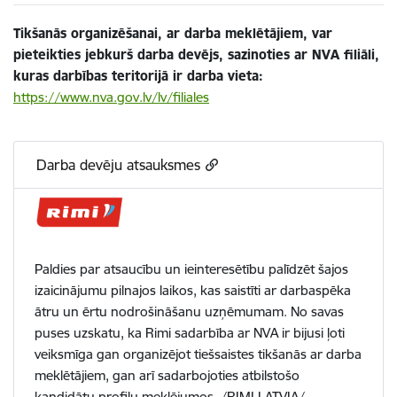
Tikšanās organizēšanai, ar darba meklētājiem, var
pieteikties jebkurš darba devējs, sazinoties ar NVA filiāli,
kuras darbības teritorijā ir darba vieta:
https://www.nva.gov.lv/lv/filiales
Darba devēju atsauksmes
Paldies par atsaucību un ieinteresētību palīdzēt šajos
izaicinājumu pilnajos laikos, kas saistīti ar darbaspēka
ātru un ērtu nodrošināšanu uzņēmumam. No savas
puses uzskatu, ka Rimi sadarbība ar NVA ir bijusi ļoti
veiksmīga gan organizējot tiešsaistes tikšanās ar darba
meklētājiem, gan arī sadarbojoties atbilstošo
kandidātu profilu meklējumos. /RIMI LATVIA/