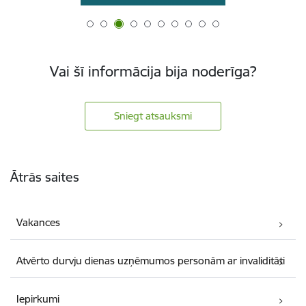
Vai šī informācija bija noderīga?
Sniegt atsauksmi
Kājene
Ātrās saites
Vakances
Atvērto durvju dienas uzņēmumos personām ar invaliditāti
Iepirkumi