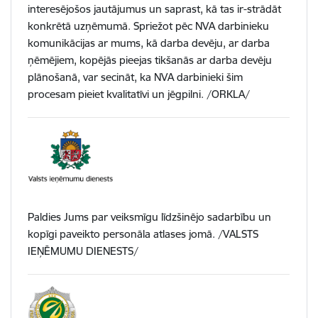
interesējošos jautājumus un saprast, kā tas ir-strādāt
konkrētā uzņēmumā. Spriežot pēc NVA darbinieku
komunikācijas ar mums, kā darba devēju, ar darba
ņēmējiem, kopējās pieejas tikšanās ar darba devēju
plānošanā, var secināt, ka NVA darbinieki šim
procesam pieiet kvalitatīvi un jēgpilni. /ORKLA/
Paldies Jums par veiksmīgu līdzšinējo sadarbību un
kopīgi paveikto personāla atlases jomā. /VALSTS
IEŅĒMUMU DIENESTS/