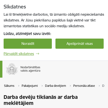
Pāriet uz lapas saturu
Sīkdatnes
Spied
lai meklētu
Enter
Lai šī tīmekļvietne darbotos, tā izmanto obligāti nepieciešamās
sīkdatnes. Ar Jūsu piekrišanu papildus šajā vietnē var tikt
izmantotas statistikas un sociālo mediju sīkdatnes.
Lūdzu, atzīmējiet savu izvēli:
Noraidīt
Apstiprināt visas
Pārvaldīt sīkdatnes
Sākums
Pakalpojumi
Darba devējiem
Personāla atlase
Darb
Darba devēju tikšanās ar darba
meklētājiem