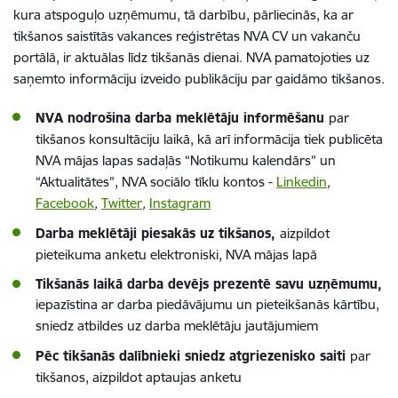
kura atspoguļo uzņēmumu, tā darbību, pārliecinās, ka ar
tikšanos saistītās vakances reģistrētas NVA CV un vakanču
portālā, ir aktuālas līdz tikšanās dienai. NVA pamatojoties uz
saņemto informāciju izveido publikāciju par gaidāmo tikšanos.
NVA nodrošina darba meklētāju informēšanu
par
tikšanos konsultāciju laikā, kā arī informācija tiek publicēta
NVA mājas lapas sadaļās “Notikumu kalendārs” un
“Aktualitātes”, NVA sociālo tīklu kontos -
Linkedin
,
Facebook
,
Twitter
,
Instagram
Darba meklētāji piesakās uz tikšanos,
aizpildot
pieteikuma anketu elektroniski, NVA mājas lapā
Tikšanās laikā darba devējs prezentē savu uzņēmumu,
iepazīstina ar darba piedāvājumu un pieteikšanās kārtību,
sniedz atbildes uz darba meklētāju jautājumiem
Pēc tikšanās dalībnieki sniedz atgriezenisko saiti
par
tikšanos, aizpildot aptaujas anketu