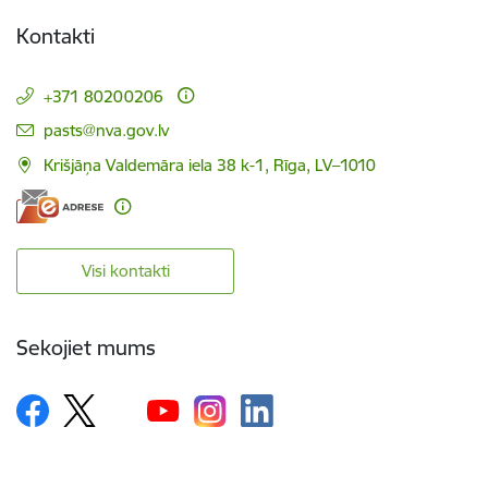
Kontakti
+371 80200206
E-pasts:
pasts@nva.gov.lv
Krišjāņa Valdemāra iela 38 k-1, Rīga, LV–1010
Visi kontakti
Sekojiet mums