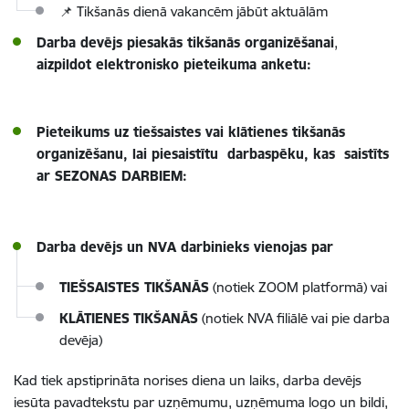
📌
Tikšanās dienā vakancēm jābūt aktuālām
Darba devējs piesakās tikšanās organizēšanai
,
aizpildot elektronisko pieteikuma anketu:
Pieteikums uz tiešsaistes vai klātienes tikšanās
organizēšanu, lai piesaistītu darbaspēku, kas saistīts
ar SEZONAS DARBIEM:
Darba devējs un NVA darbinieks vienojas par
TIEŠSAISTES TIKŠANĀS
(notiek ZOOM platformā) vai
KLĀTIENES
TIKŠANĀS
(notiek NVA filiālē vai pie darba
devēja)
Kad tiek apstiprināta norises diena un laiks, darba devējs
iesūta pavadtekstu par uzņēmumu, uzņēmuma logo un bildi,