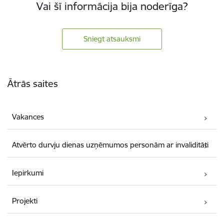
Vai šī informācija bija noderīga?
Sniegt atsauksmi
Kājene
Ātrās saites
Vakances
Atvērto durvju dienas uzņēmumos personām ar invaliditāti
Iepirkumi
Projekti