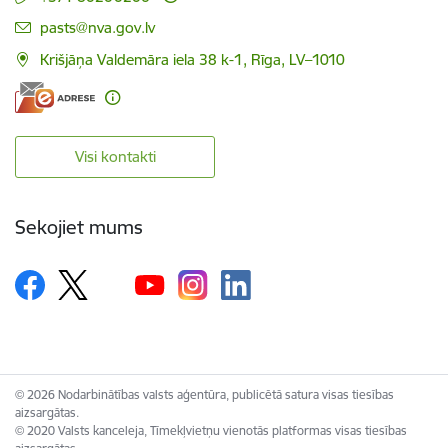
E-pasts:
pasts@nva.gov.lv
Krišjāņa Valdemāra iela 38 k-1, Rīga, LV–1010
Visi kontakti
Sekojiet mums
© 2026 Nodarbinātības valsts aģentūra, publicētā satura visas tiesības
aizsargātas.
© 2020 Valsts kanceleja, Tīmekļvietņu vienotās platformas visas tiesības