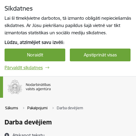
Pāriet uz lapas saturu
Sīkdatnes
Spied
lai meklētu
Enter
Lai šī tīmekļvietne darbotos, tā izmanto obligāti nepieciešamās
sīkdatnes. Ar Jūsu piekrišanu papildus šajā vietnē var tikt
izmantotas statistikas un sociālo mediju sīkdatnes.
Lūdzu, atzīmējiet savu izvēli:
Noraidīt
Apstiprināt visas
Pārvaldīt sīkdatnes
Sākums
Pakalpojumi
Darba devējiem
Darba devējiem
Atskaņot tekstu