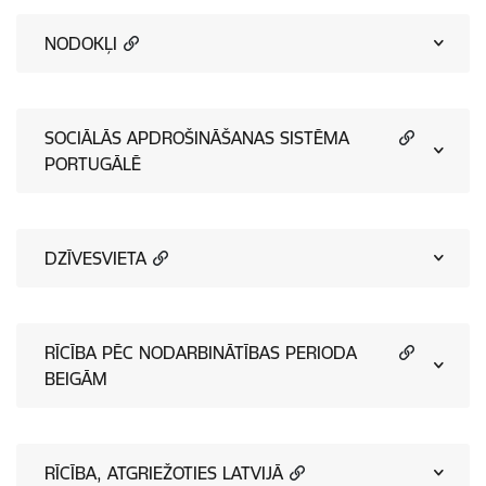
NODOKĻI
SOCIĀLĀS APDROŠINĀŠANAS SISTĒMA
PORTUGĀLĒ
DZĪVESVIETA
RĪCĪBA PĒC NODARBINĀTĪBAS PERIODA
BEIGĀM
RĪCĪBA, ATGRIEŽOTIES LATVIJĀ