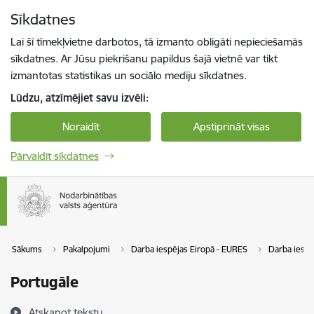
Pāriet uz lapas saturu
Sīkdatnes
Spied
lai meklētu
Enter
Lai šī tīmekļvietne darbotos, tā izmanto obligāti nepieciešamās
sīkdatnes. Ar Jūsu piekrišanu papildus šajā vietnē var tikt
izmantotas statistikas un sociālo mediju sīkdatnes.
Lūdzu, atzīmējiet savu izvēli:
Noraidīt
Apstiprināt visas
Pārvaldīt sīkdatnes
Sākums
Pakalpojumi
Darba iespējas Eiropā - EURES
Darba iespē
Portugāle
Atskaņot tekstu