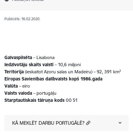
Publicēts: 16.02.2020.
Galvaspilsēta
– Lisabona
Iedzīvotāju skaits valstī
– 10,6 miljoni
Teritorija
(ieskaitot Azoru salas un Madeiru) – 92, 391 km²
Eiropas Savienības dalībvalsts kopš 1986.gada
Valūta
– eiro
Valsts valoda
– portugāļu
Starptautiskais tālruņa kods
00 51
KĀ MEKLĒT DARBU PORTUGĀLĒ?