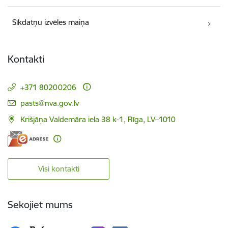
Sīkdatņu izvēles maiņa
Kontakti
+371 80200206
E-pasts:
pasts@nva.gov.lv
Krišjāņa Valdemāra iela 38 k-1, Rīga, LV–1010
Visi kontakti
Sekojiet mums