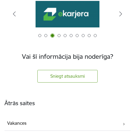
Vai šī informācija bija noderīga?
Sniegt atsauksmi
Kājene
Ātrās saites
Vakances