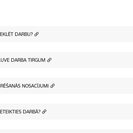
EKLĒT DARBU?
ĻUVE DARBA TIRGUM
RĒŠANĀS NOSACĪJUMI
IETEIKTIES DARBĀ?