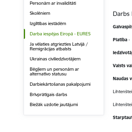
Personām ar invaliditāti
Darbs 
Skolēniem
Izglītības iestādēm
Galvaspil
Darba iespējas Eiropā - EURES
Platība
-
Ja vēlaties atgriezties Latvijā /
Remigrācijas atbalsts
Iedzīvotā
Ukrainas civiliedzīvotājiem
Valsts va
Bēgļiem un personām ar
alternatīvo statusu
Naudas v
Darbiekārtošanas pakalpojumi
Lihtenšte
Brīvprātīgais darbs
Lihtenšte
Biežāk uzdotie jautājumi
Starptau