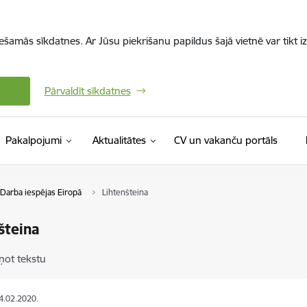
iešamās sīkdatnes. Ar Jūsu piekrišanu papildus šajā vietnē var tikt i
Pārvaldīt sīkdatnes
(Ārējā 
Pakalpojumi
Aktualitātes
CV un vakanču portāls
Darba iespējas Eiropā
Lihtenšteina
šteina
ņot tekstu
14.02.2020.