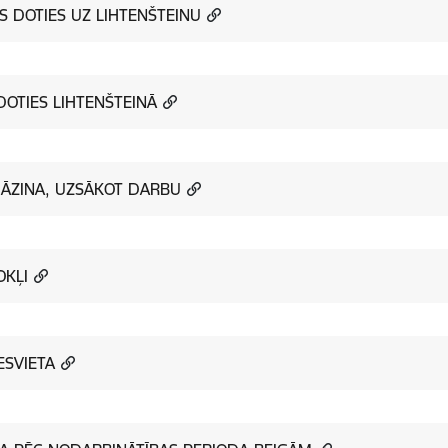
S DOTIES UZ LIHTENŠTEINU
DOTIES LIHTENŠTEINĀ
JĀZINA, UZSĀKOT DARBU
KĻI
ESVIETA