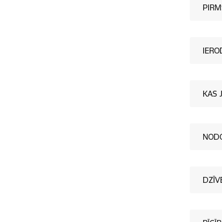
PIRM
IERO
KAS 
NODO
DZĪV