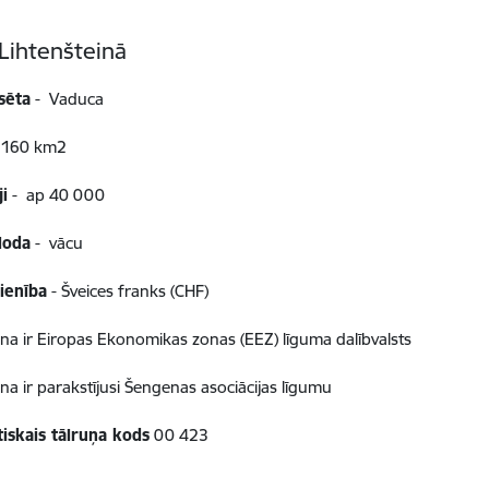
Lihtenšteinā
sēta
- Vaduca
 160 km2
ji
- ap 40 000
loda
- vācu
ienība
- Šveices franks (CHF)
ina ir Eiropas Ekonomikas zonas (EEZ) līguma dalībvalsts
ina ir parakstījusi Šengenas asociācijas līgumu
tiskais tālruņa kods
00 423