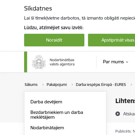
Pāriet uz lapas saturu
Sīkdatnes
Lai šī tīmekļvietne darbotos, tā izmanto obligāti nepiec
Lūdzu, atzīmējiet savu izvēli:
Noraidīt
Apstiprināt visas
Par mums
Sākums
Pakalpojumi
Darba iespējas Eiropā - EURES
Lihten
Darba devējiem
Bezdarbniekiem un darba
Atska
meklētājiem
Nodarbinātajiem
Publicēts: 