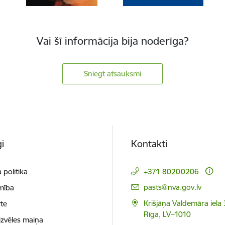
Vai šī informācija bija noderīga?
Sniegt atsauksmi
i
Kontakti
 politika
+371 80200206
E-pasts:
pasts@nva.gov.lv
mība
Krišjāņa Valdemāra iela 
te
Rīga, LV–1010
izvēles maiņa