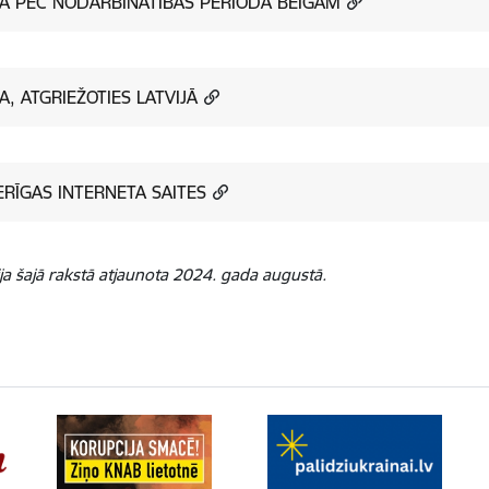
BA PĒC NODARBINĀTĪBAS PERIODA BEIGĀM
BA, ATGRIEŽOTIES LATVIJĀ
RĪGAS INTERNETA SAITES
ja šajā rakstā atjaunota 2024. gada augustā.