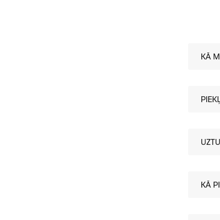
KĀ M
PIEK
UZTU
KĀ P