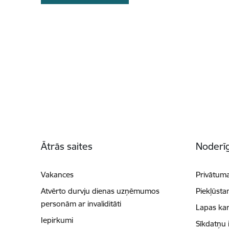
Kājene
Ātrās saites
Noderīg
Vakances
Privātuma
Atvērto durvju dienas uzņēmumos
Piekļūsta
personām ar invaliditāti
Lapas kar
Iepirkumi
Sīkdatņu 