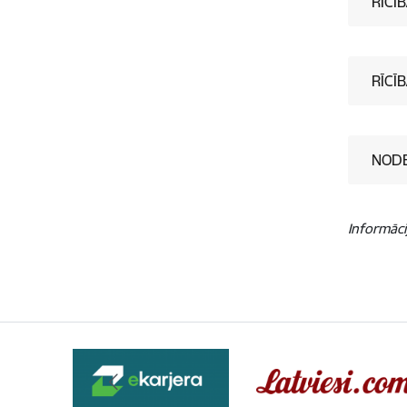
RĪCĪ
RĪCĪ
NODE
Informāci