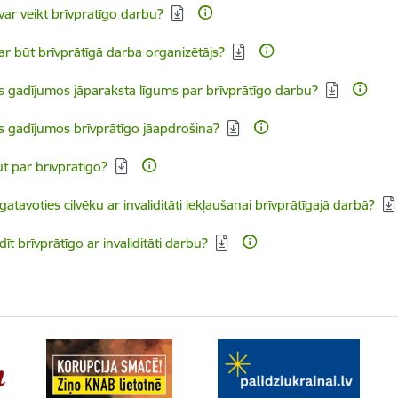
dēt:
var veikt brīvpratīgo darbu?
dēt:
ar būt brīvprātīgā darba organizētājs?
dēt:
 gadījumos jāparaksta līgums par brīvprātīgo darbu?
dēt:
 gadījumos brīvprātīgo jāapdrošina?
dēt:
ūt par brīvprātīgo?
dēt:
gatavoties cilvēku ar invaliditāti iekļaušanai brīvprātīgajā darbā?
dēt:
dīt brīvprātīgo ar invaliditāti darbu?