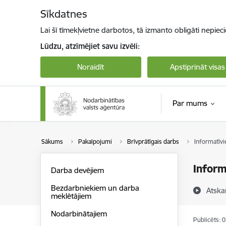
Pāriet uz lapas saturu
Sīkdatnes
Lai šī tīmekļvietne darbotos, tā izmanto obligāti nepiec
Lūdzu, atzīmējiet savu izvēli:
Noraidīt
Apstiprināt visas
Par mums
Sākums
Pakalpojumi
Brīvprātīgais darbs
Informatīvi
Inform
Darba devējiem
Bezdarbniekiem un darba
Atska
meklētājiem
Nodarbinātajiem
Publicēts: 