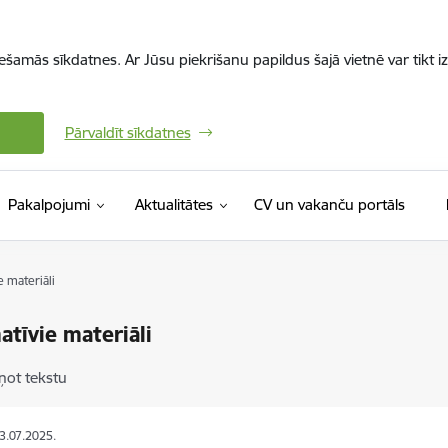
iešamās sīkdatnes. Ar Jūsu piekrišanu papildus šajā vietnē var tikt i
Pārvaldīt sīkdatnes
(Ārējā 
Pakalpojumi
Aktualitātes
CV un vakanču portāls
e materiāli
atīvie materiāli
ņot tekstu
03.07.2025.