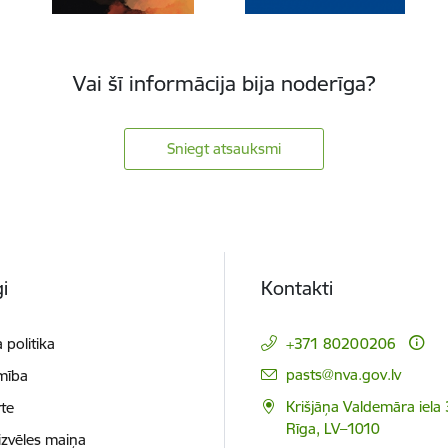
Vai šī informācija bija noderīga?
Sniegt atsauksmi
i
Kontakti
 politika
+371 80200206
E-pasts:
pasts@nva.gov.lv
mība
Krišjāņa Valdemāra iela 
te
Rīga, LV–1010
izvēles maiņa