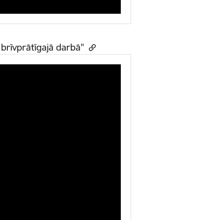
brīvprātīgajā darbā"