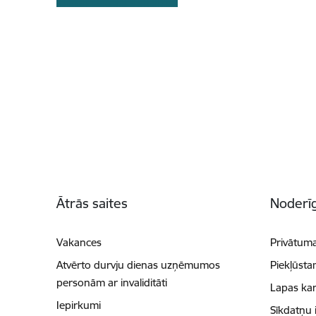
Kājene
Ātrās saites
Noderīg
Vakances
Privātuma
Atvērto durvju dienas uzņēmumos
Piekļūsta
personām ar invaliditāti
Lapas kar
Iepirkumi
Sīkdatņu 