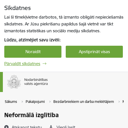
Pāriet uz lapas saturu
Sīkdatnes
Spied
lai meklētu
Enter
Lai šī tīmekļvietne darbotos, tā izmanto obligāti nepieciešamās
sīkdatnes. Ar Jūsu piekrišanu papildus šajā vietnē var tikt
izmantotas statistikas un sociālo mediju sīkdatnes.
Lūdzu, atzīmējiet savu izvēli:
Noraidīt
Apstiprināt visas
Pārvaldīt sīkdatnes
Sākums
Pakalpojumi
Bezdarbniekiem un darba meklētājiem
Māc
Neformālā izglītība
Atskaņot tekstu
Viegli lasīt