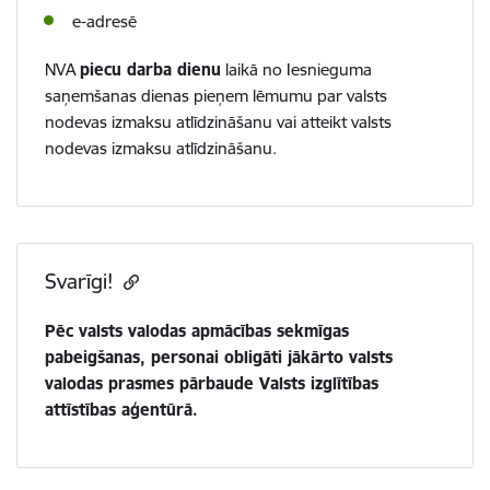
e-adresē
NVA
piecu darba dienu
laikā no Iesnieguma
saņemšanas dienas pieņem lēmumu par valsts
nodevas izmaksu atlīdzināšanu vai atteikt valsts
nodevas izmaksu atlīdzināšanu.
Svarīgi!
Pēc valsts valodas apmācības sekmīgas
pabeigšanas, personai obligāti jākārto valsts
valodas prasmes pārbaude Valsts izglītības
attīstības aģentūrā.