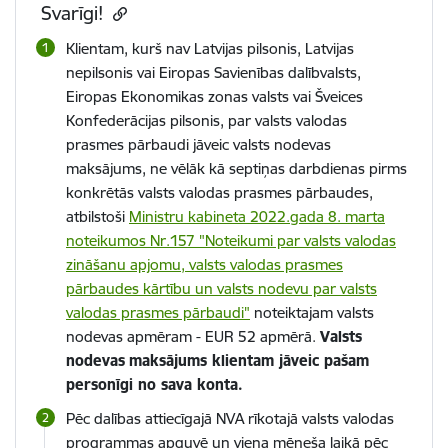
Svarīgi!
Klientam, kurš nav Latvijas pilsonis, Latvijas
nepilsonis vai Eiropas Savienības dalībvalsts,
Eiropas Ekonomikas zonas valsts vai Šveices
Konfederācijas pilsonis, par valsts valodas
prasmes pārbaudi jāveic valsts nodevas
maksājums, ne vēlāk kā septiņas darbdienas pirms
konkrētās valsts valodas prasmes pārbaudes,
atbilstoši
Ministru kabineta 2022.gada 8. marta
noteikumos Nr.157 "Noteikumi par valsts valodas
zināšanu apjomu, valsts valodas prasmes
pārbaudes kārtību un valsts nodevu par valsts
valodas prasmes pārbaudi"
noteiktajam valsts
nodevas apmēram - EUR 52 apmērā.
Valsts
nodevas
maksājums klientam jāveic pašam
personīgi no sava konta.
Pēc dalības attiecīgajā NVA rīkotajā valsts valodas
programmas apguvē un viena mēneša laikā pēc