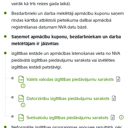
vairāk kā trīs reizes gada laikā).
Bezdarbnieki un darba meklētāji apmācību kuponu saņem
rindas kārtībā atbilstoši pieteikuma dalībai apmācībā
reģistrēšanas datumam NVA datu bāzē.
Saņemot apmācību kuponu, bezdarbniekam un darba
meklētājam ir jāizvēlas:
izglītības iestāde un apmācības īstenošanas vieta no NVA
piedāvātā izglītības piedāvājumu saraksta vai izvēlēties
izglītības iestādi patstāvīgi:
Lejupielādēt:
Valsts valodas izglītības piedāvājumu saraksts
Lejupielādēt:
Datorzinību izglītības piedāvājumu saraksts
Lejupielādēt:
Svešvalodu izglītības piedāvājumu saraksts
Neformālās izglītības programmas apguves rezultātā, pēc