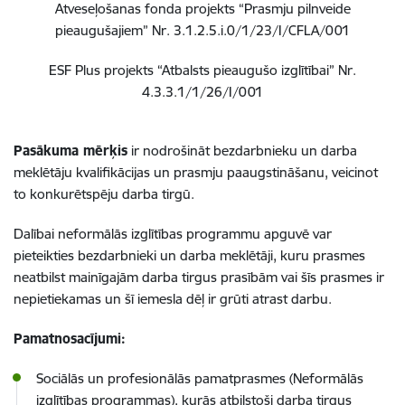
Atveseļošanas fonda projekts “Prasmju pilnveide
pieaugušajiem” Nr. 3.1.2.5.i.0/1/23/I/CFLA/001
ESF Plus projekts “Atbalsts pieaugušo izglītībai” Nr.
4.3.3.1/1/26/I/001
Pasākuma mērķis
ir nodrošināt bezdarbnieku un darba
meklētāju kvalifikācijas un prasmju paaugstināšanu, veicinot
to konkurētspēju darba tirgū.
Dalībai neformālās izglītības programmu apguvē var
pieteikties
bezdarbnieki un darba meklētāji, kuru prasmes
neatbilst mainīgajām darba tirgus prasībām vai šīs prasmes ir
nepietiekamas un šī iemesla dēļ ir grūti atrast darbu.
Pamatnosacījumi:
Sociālās un profesionālās pamatprasmes (Neformālās
izglītības programmas), kurās atbilstoši darba tirgus