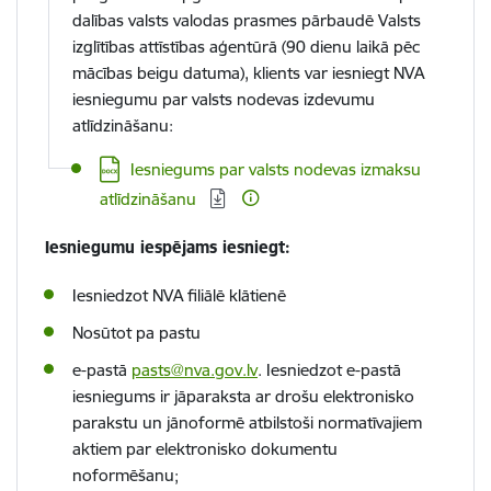
dalības valsts valodas prasmes pārbaudē Valsts
izglītības attīstības aģentūrā (90 dienu laikā pēc
mācības beigu datuma), klients var iesniegt NVA
iesniegumu par valsts nodevas izdevumu
atlīdzināšanu:
Lejupielādēt:
Iesniegums par valsts nodevas izmaksu
atlīdzināšanu
Iesniegumu iespējams iesniegt:
Iesniedzot NVA filiālē klātienē
Nosūtot pa pastu
e-pastā
pasts@nva.gov.lv
. Iesniedzot e-pastā
iesniegums ir jāparaksta ar drošu elektronisko
parakstu un jānoformē atbilstoši normatīvajiem
aktiem par elektronisko dokumentu
noformēšanu;