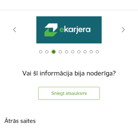
Vai šī informācija bija noderīga?
Sniegt atsauksmi
Kājene
Ātrās saites