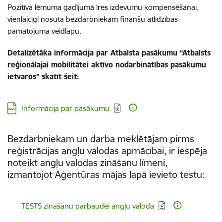
Pozitīva lēmuma gadījumā īres izdevumu kompensēšanai,
vienlaicīgi nosūta bezdarbniekam finanšu atlīdzības
pamatojuma veidlapu.
Detalizētāka informācija par Atbalsta pasākumu “Atbalsts
reģionālajai mobilitātei aktīvo nodarbinātības pasākumu
ietvaros” skatīt šeit:
Lejupielādēt:
Informācija par pasākumu
Bezdarbniekam un darba meklētājam pirms
reģistrācijas angļu valodas apmācībai, ir iespēja
noteikt angļu valodas zināšanu līmeni,
izmantojot Aģentūras mājas lapā ievieto testu:
Lejupielādēt:
TESTS zināšanu pārbaudei angļu valodā