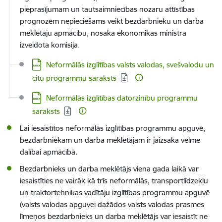
pieprasījumam un tautsaimniecības nozaru attīstības
prognozēm nepieciešams veikt bezdarbnieku un darba
meklētāju apmācību, nosaka ekonomikas ministra
izveidota komisija.
Lejupielādēt:
Neformālās izglītības valsts valodas, svešvalodu un
citu programmu saraksts
Lejupielādēt:
Neformālās izglītības datorzinību programmu
saraksts
Lai iesaistītos neformālās izglītības programmu apguvē,
bezdarbniekam un darba meklētājam ir jāizsaka vēlme
dalībai apmācībā.
Bezdarbnieks un darba meklētājs viena gada laikā var
iesaistīties ne vairāk kā trīs neformālās, transportlīdzekļu
un traktortehnikas vadītāju izglītības programmu apguvē
(valsts valodas apguvei dažādos valsts valodas prasmes
līmeņos bezdarbnieks un darba meklētājs var iesaistīt ne