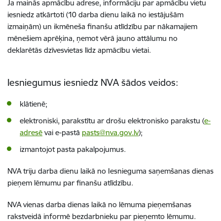
Ja mainās apmācību adrese, informāciju par apmācību vietu
iesniedz atkārtoti (10 darba dienu laikā no iestājušām
izmaiņām) un ikmēneša finanšu atlīdzību par nākamajiem
mēnešiem aprēķina, ņemot vērā jauno attālumu no
deklarētās dzīvesvietas līdz apmācību vietai.
Iesniegumus iesniedz NVA šādos veidos:
klātienē;
elektroniski, parakstītu ar drošu elektronisko parakstu (
e-
adresē
vai e-pastā
pasts@nva.gov.lv
);
izmantojot pasta pakalpojumus.
NVA
triju darba dienu laikā
no Iesnieguma saņemšanas dienas
pieņem lēmumu par finanšu atlīdzību.
NVA vienas darba dienas laikā no lēmuma pieņemšanas
rakstveidā informē bezdarbnieku par pieņemto lēmumu.