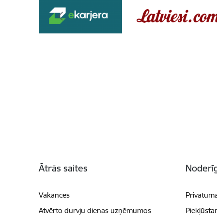
Kājene
Ātrās saites
Noderīg
Vakances
Privātuma
Atvērto durvju dienas uzņēmumos
Piekļūsta