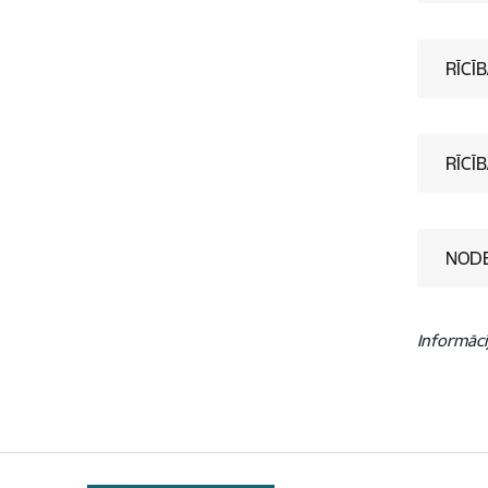
RĪCĪ
RĪCĪ
NODE
Informāci