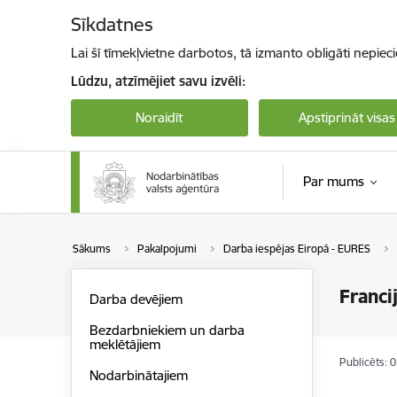
Pāriet uz lapas saturu
Sīkdatnes
Lai šī tīmekļvietne darbotos, tā izmanto obligāti nepiec
Lūdzu, atzīmējiet savu izvēli:
Noraidīt
Apstiprināt visas
Par mums
Sākums
Pakalpojumi
Darba iespējas Eiropā - EURES
Franci
Darba devējiem
Bezdarbniekiem un darba
meklētājiem
Publicēts: 
Nodarbinātajiem