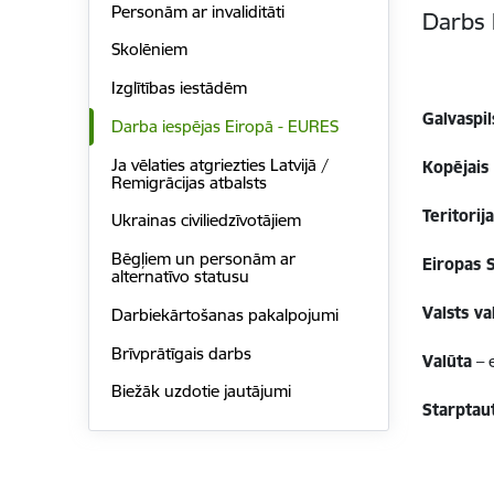
Personām ar invaliditāti
Darbs 
Skolēniem
Izglītības iestādēm
Galvaspil
Darba iespējas Eiropā - EURES
Ja vēlaties atgriezties Latvijā /
Kopējais 
Remigrācijas atbalsts
Teritorij
Ukrainas civiliedzīvotājiem
Bēgļiem un personām ar
Eiropas S
alternatīvo statusu
Valsts va
Darbiekārtošanas pakalpojumi
Brīvprātīgais darbs
Valūta
– 
Biežāk uzdotie jautājumi
Starptau