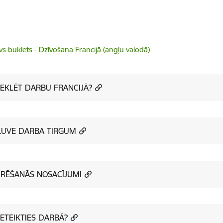
vs buklets - Dzīvošana Francijā (angļu valodā)
EKLĒT DARBU FRANCIJĀ?
ĻUVE DARBA TIRGUM
RĒŠANĀS NOSACĪJUMI
IETEIKTIES DARBĀ?