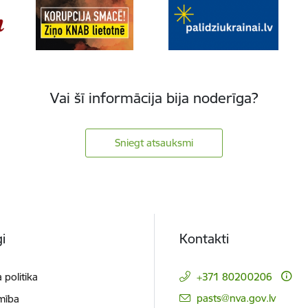
Vai šī informācija bija noderīga?
Sniegt atsauksmi
i
Kontakti
 politika
+371 80200206
E-pasts:
pasts@nva.gov.lv
mība