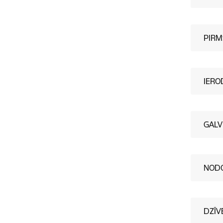
PIRM
IERO
GALV
NODO
DZĪV