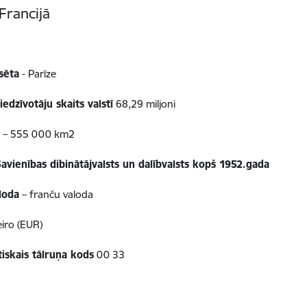
Francijā
sēta
- Parīze
iedzīvotāju skaits valstī
68,29 miljoni
a
– 555 000 km2
avienības dibinātājvalsts un dalībvalsts kopš 1952.gada
loda
– franču valoda
eiro (EUR)
tiskais tālruņa kods
00 33