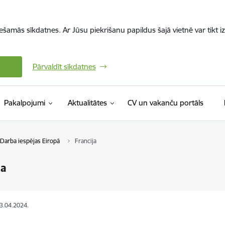
iešamās sīkdatnes. Ar Jūsu piekrišanu papildus šajā vietnē var tikt i
Pārvaldīt sīkdatnes
(Ārējā 
Pakalpojumi
Aktualitātes
CV un vakanču portāls
Darba iespējas Eiropā
Francija
ja
03.04.2024.