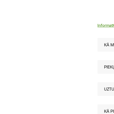
Informatī
KĀ M
PIEK
UZTU
KĀ P