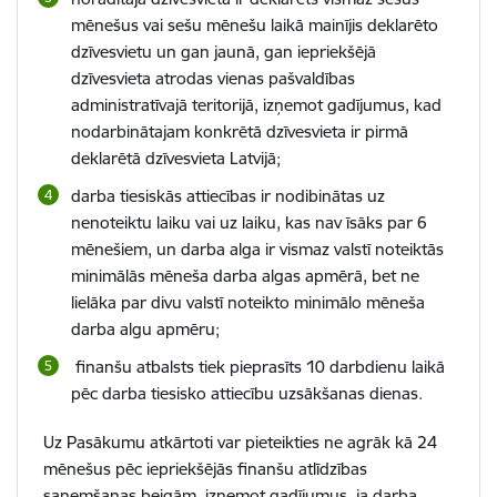
mēnešus vai sešu mēnešu laikā mainījis deklarēto
dzīvesvietu un gan jaunā, gan iepriekšējā
dzīvesvieta atrodas vienas pašvaldības
administratīvajā teritorijā, izņemot gadījumus, kad
nodarbinātajam konkrētā dzīvesvieta ir pirmā
deklarētā dzīvesvieta Latvijā;
darba tiesiskās attiecības ir nodibinātas uz
nenoteiktu laiku vai uz laiku, kas nav īsāks par 6
mēnešiem, un darba alga ir vismaz valstī noteiktās
minimālās mēneša darba algas apmērā, bet ne
lielāka par divu valstī noteikto minimālo mēneša
darba algu apmēru;
finanšu atbalsts tiek pieprasīts 10 darbdienu laikā
pēc darba tiesisko attiecību uzsākšanas dienas.
Uz Pasākumu atkārtoti var pieteikties ne agrāk kā 24
mēnešus pēc iepriekšējās finanšu atlīdzības
saņemšanas beigām, izņemot gadījumus, ja darba