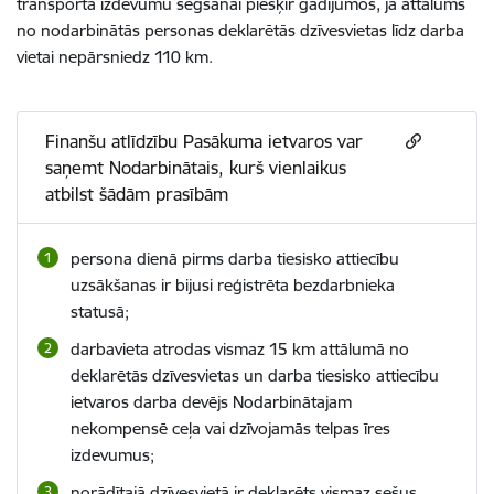
transporta izdevumu segšanai piešķir gadījumos, ja attālums
no nodarbinātās personas deklarētās dzīvesvietas līdz darba
vietai nepārsniedz 110 km.
Finanšu atlīdzību Pasākuma ietvaros var
saņemt Nodarbinātais, kurš vienlaikus
atbilst šādām prasībām
persona dienā pirms darba tiesisko attiecību
uzsākšanas ir bijusi reģistrēta bezdarbnieka
statusā;
darbavieta atrodas vismaz 15 km attālumā no
deklarētās dzīvesvietas un darba tiesisko attiecību
ietvaros darba devējs Nodarbinātajam
nekompensē ceļa vai dzīvojamās telpas īres
izdevumus;
norādītajā dzīvesvietā ir deklarēts vismaz sešus