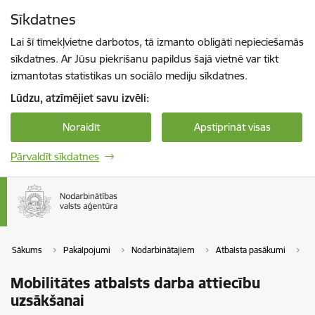
Pāriet uz lapas saturu
Sīkdatnes
Spied
lai meklētu
Enter
Lai šī tīmekļvietne darbotos, tā izmanto obligāti nepieciešamās
sīkdatnes. Ar Jūsu piekrišanu papildus šajā vietnē var tikt
izmantotas statistikas un sociālo mediju sīkdatnes.
Lūdzu, atzīmējiet savu izvēli:
Noraidīt
Apstiprināt visas
Pārvaldīt sīkdatnes
Sākums
Pakalpojumi
Nodarbinātajiem
Atbalsta pasākumi
Mo
Mobilitātes atbalsts darba attiecību
uzsākšanai