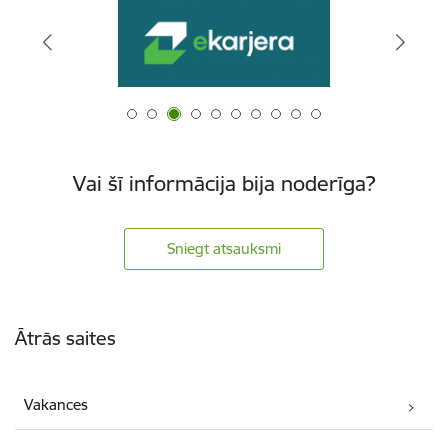
Vai šī informācija bija noderīga?
Sniegt atsauksmi
Kājene
Ātrās saites
Vakances