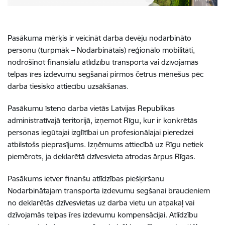
Pasākuma mērķis ir veicināt darba devēju nodarbināto
personu (turpmāk – Nodarbinātais) reģionālo mobilitāti,
nodrošinot finansiālu atlīdzību transporta vai dzīvojamās
telpas īres izdevumu segšanai pirmos četrus mēnešus pēc
darba tiesisko attiecību uzsākšanas.
Pasākumu īsteno darba vietās Latvijas Republikas
administratīvajā teritorijā, izņemot Rīgu, kur ir konkrētās
personas iegūtajai izglītībai un profesionālajai pieredzei
atbilstošs pieprasījums. Izņēmums attiecībā uz Rīgu netiek
piemērots, ja deklarētā dzīvesvieta atrodas ārpus Rīgas.
Pasākums ietver finanšu atlīdzības piešķiršanu
Nodarbinātajam transporta izdevumu segšanai braucieniem
no deklarētās dzīvesvietas uz darba vietu un atpakaļ vai
dzīvojamās telpas īres izdevumu kompensācijai. Atlīdzību