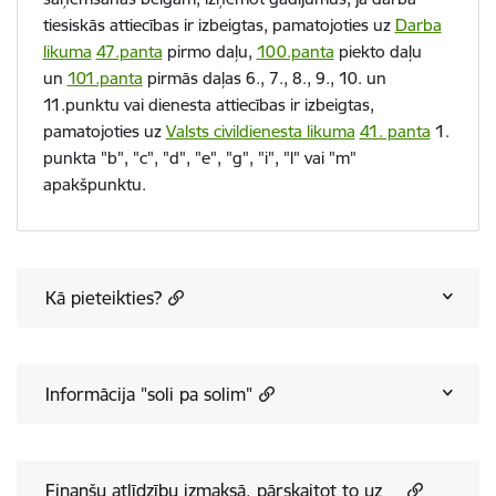
tiesiskās attiecības ir izbeigtas, pamatojoties uz
Darba
likuma
47.panta
pirmo daļu,
100.panta
piekto daļu
un
101.panta
pirmās daļas 6., 7., 8., 9., 10. un
11.punktu vai dienesta attiecības ir izbeigtas,
pamatojoties uz
Valsts civildienesta likuma
41. panta
1.
punkta "b", "c", "d", "e", "g", "i", "l" vai "m"
apakšpunktu.
Kā pieteikties?
Informācija "soli pa solim"
Finanšu atlīdzību izmaksā, pārskaitot to uz