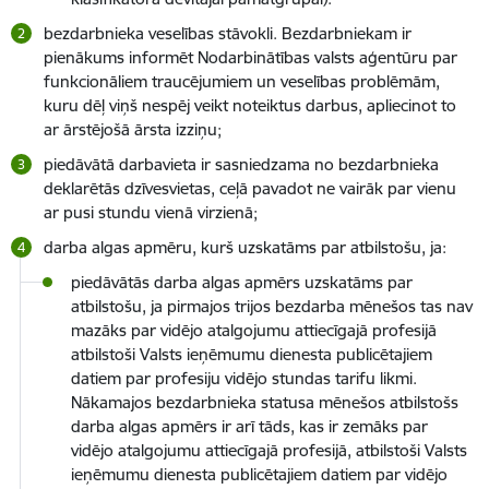
bezdarbnieka veselības stāvokli. Bezdarbniekam ir
pienākums informēt Nodarbinātības valsts aģentūru par
funkcionāliem traucējumiem un veselības problēmām,
kuru dēļ viņš nespēj veikt noteiktus darbus, apliecinot to
ar ārstējošā ārsta izziņu;
piedāvātā darbavieta ir sasniedzama no bezdarbnieka
deklarētās dzīvesvietas, ceļā pavadot ne vairāk par vienu
ar pusi stundu vienā virzienā;
darba algas apmēru, kurš uzskatāms par atbilstošu, ja:
piedāvātās darba algas apmērs uzskatāms par
atbilstošu, ja pirmajos trijos bezdarba mēnešos tas nav
mazāks par vidējo atalgojumu attiecīgajā profesijā
atbilstoši Valsts ieņēmumu dienesta publicētajiem
datiem par profesiju vidējo stundas tarifu likmi.
Nākamajos bezdarbnieka statusa mēnešos atbilstošs
darba algas apmērs ir arī tāds, kas ir zemāks par
vidējo atalgojumu attiecīgajā profesijā, atbilstoši Valsts
ieņēmumu dienesta publicētajiem datiem par vidējo