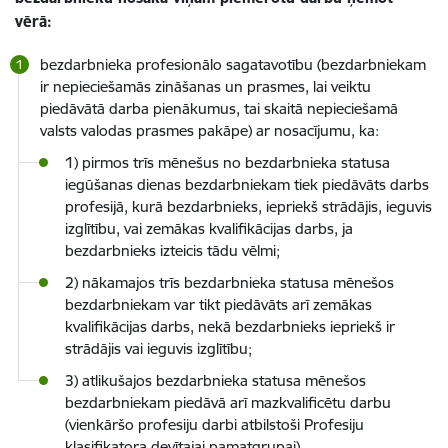
vērā:
bezdarbnieka profesionālo sagatavotību (bezdarbniekam
ir nepieciešamās zināšanas un prasmes, lai veiktu
piedāvātā darba pienākumus, tai skaitā nepieciešamā
valsts valodas prasmes pakāpe) ar nosacījumu, ka:
1) pirmos trīs mēnešus no bezdarbnieka statusa
iegūšanas dienas bezdarbniekam tiek piedāvāts darbs
profesijā, kurā bezdarbnieks, iepriekš strādājis, ieguvis
izglītību, vai zemākas kvalifikācijas darbs, ja
bezdarbnieks izteicis tādu vēlmi;
2) nākamajos trīs bezdarbnieka statusa mēnešos
bezdarbniekam var tikt piedāvāts arī zemākas
kvalifikācijas darbs, nekā bezdarbnieks iepriekš ir
strādājis vai ieguvis izglītību;
3) atlikušajos bezdarbnieka statusa mēnešos
bezdarbniekam piedāvā arī mazkvalificētu darbu
(vienkāršo profesiju darbi atbilstoši Profesiju
klasifikatora devītajai pamatgrupai).