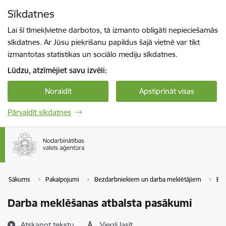
Pāriet uz lapas saturu
Sīkdatnes
Spied
lai meklētu
Enter
Lai šī tīmekļvietne darbotos, tā izmanto obligāti nepieciešamās
sīkdatnes. Ar Jūsu piekrišanu papildus šajā vietnē var tikt
izmantotas statistikas un sociālo mediju sīkdatnes.
Lūdzu, atzīmējiet savu izvēli:
Noraidīt
Apstiprināt visas
Pārvaldīt sīkdatnes
Sākums
Pakalpojumi
Bezdarbniekiem un darba meklētājiem
Bez
Darba meklēšanas atbalsta pasākumi
Atskaņot tekstu
Viegli lasīt