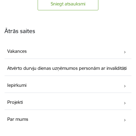
Sniegt atsauksmi
Kājene
Ātrās saites
Vakances
Atvērto durvju dienas uzņēmumos personām ar invaliditāti
Iepirkumi
Projekti
Par mums