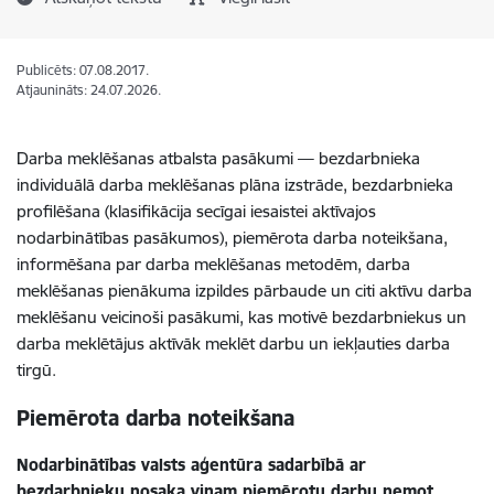
Publicēts: 07.08.2017.
Atjaunināts: 24.07.2026.
Darba meklēšanas atbalsta pasākumi — bezdarbnieka
individuālā darba meklēšanas plāna izstrāde, bezdarbnieka
profilēšana (klasifikācija secīgai iesaistei aktīvajos
nodarbinātības pasākumos), piemērota darba noteikšana,
informēšana par darba meklēšanas metodēm, darba
meklēšanas pienākuma izpildes pārbaude un citi aktīvu darba
meklēšanu veicinoši pasākumi, kas motivē bezdarbniekus un
darba meklētājus aktīvāk meklēt darbu un iekļauties darba
tirgū.
Piemērota darba noteikšana
Nodarbinātības valsts aģentūra sadarbībā ar
bezdarbnieku nosaka viņam piemērotu darbu ņemot