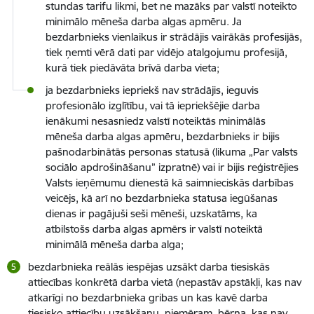
stundas tarifu likmi, bet ne mazāks par valstī noteikto
minimālo mēneša darba algas apmēru. Ja
bezdarbnieks vienlaikus ir strādājis vairākās profesijās,
tiek ņemti vērā dati par vidējo atalgojumu profesijā,
kurā tiek piedāvāta brīvā darba vieta;
ja bezdarbnieks iepriekš nav strādājis, ieguvis
profesionālo izglītību, vai tā iepriekšējie darba
ienākumi nesasniedz valstī noteiktās minimālās
mēneša darba algas apmēru, bezdarbnieks ir bijis
pašnodarbinātās personas statusā (likuma „Par valsts
sociālo apdrošināšanu” izpratnē) vai ir bijis reģistrējies
Valsts ieņēmumu dienestā kā saimnieciskās darbības
veicējs, kā arī no bezdarbnieka statusa iegūšanas
dienas ir pagājuši seši mēneši, uzskatāms, ka
atbilstošs darba algas apmērs ir valstī noteiktā
minimālā mēneša darba alga;
bezdarbnieka reālās iespējas uzsākt darba tiesiskās
attiecības konkrētā darba vietā (nepastāv apstākļi, kas nav
atkarīgi no bezdarbnieka gribas un kas kavē darba
tiesisko attiecību uzsākšanu, piemēram, bērna, kas nav