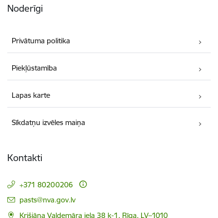
Noderīgi
Privātuma politika
Piekļūstamība
Lapas karte
Sīkdatņu izvēles maiņa
Kontakti
+371 80200206
E-pasts:
pasts@nva.gov.lv
Krišjāņa Valdemāra iela 38 k-1, Rīga, LV–1010