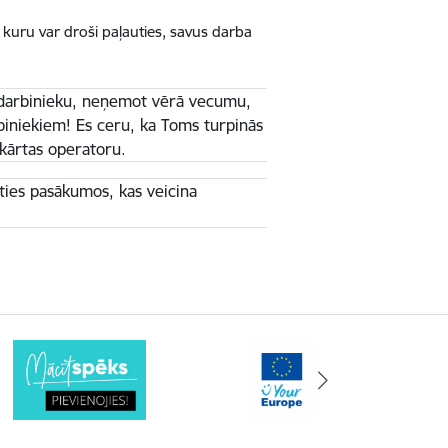
uz kuru var droši paļauties, savus darba
u darbinieku, neņemot vērā vecumu,
rbiniekiem! Es ceru, ka Toms turpinās
kārtas operatoru.
ties pasākumos, kas veicina