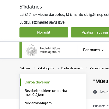
Pāriet uz lapas saturu
Sīkdatnes
Lai šī tīmekļvietne darbotos, tā izmanto obligāti nepiec
Lūdzu, atzīmējiet savu izvēli:
Noraidīt
Apstiprināt visas
Par mums
Sākums
Pakalpojumi
Darba devējiem
Personu ar inv
"Mūsu 
Darba devējiem
Bezdarbniekiem un darba
Atska
meklētājiem
Nodarbinātajiem
Publicēts: 