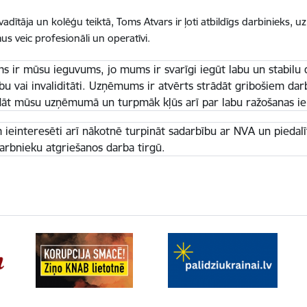
vadītāja un kolēģu teiktā, Toms Atvars ir ļoti atbildīgs darbinieks, 
s veic profesionāli un operatīvi.
ms ir mūsu ieguvums, jo mums ir svarīgi iegūt labu un stabil
ību vai invaliditāti. Uzņēmums ir atvērts strādāt gribošiem da
dāt mūsu uzņēmumā un turpmāk kļūs arī par labu ražošanas ie
 ieinteresēti arī nākotnē turpināt sadarbību ar NVA un piedalī
arbnieku atgriešanos darba tirgū.