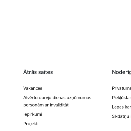
Kājene
Ātrās saites
Noderīg
Vakances
Privātuma
Atvērto durvju dienas uzņēmumos
Piekļūsta
personām ar invaliditāti
Lapas kar
Iepirkumi
Sīkdatņu 
Projekti