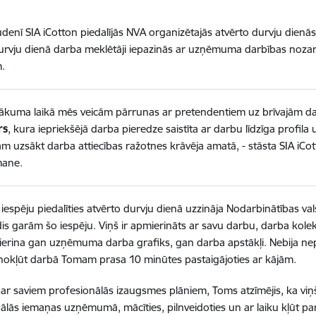
udenī SIA iCotton piedalījās NVA organizētajās atvērto durvju dien
urvju dienā darba meklētāji iepazinās ar uzņēmuma darbības nozari
.
ākuma laikā mēs veicām pārrunas ar pretendentiem uz brīvajām dar
rs
, kura iepriekšējā darba pieredze saistīta ar darbu līdzīga pro
 uzsākt darba attiecības ražotnes krāvēja amatā, - stāsta SIA iCo
ane.
iespēju piedalīties atvērto durvju dienā uzzināja Nodarbinātības val
dis garām šo iespēju. Viņš ir apmierināts ar savu darbu, darba kolekt
erina gan uzņēmuma darba grafiks, gan darba apstākļi. Nebija nep
ī nokļūt darbā Tomam prasa 10 minūtes pastaigājoties ar kājām.
ar saviem profesionālās izaugsmes plāniem, Toms atzīmējis, ka viņš 
ālās iemaņas uzņēmumā, mācīties, pilnveidoties un ar laiku kļūt pa