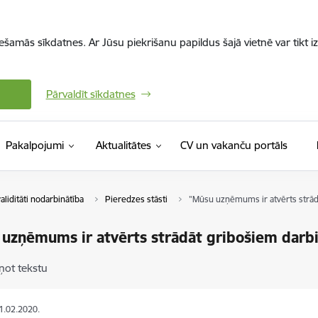
iešamās sīkdatnes. Ar Jūsu piekrišanu papildus šajā vietnē var tikt i
Pārvaldīt sīkdatnes
(Ārējā 
Pakalpojumi
Aktualitātes
CV un vakanču portāls
aliditāti nodarbinātība
Pieredzes stāsti
"Mūsu uzņēmums ir atvērts strād
uzņēmums ir atvērts strādāt gribošiem darb
ņot tekstu
11.02.2020.