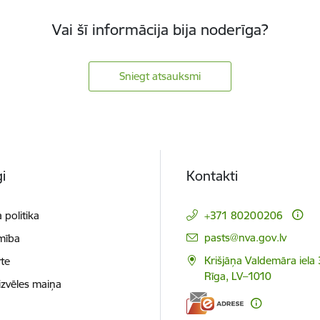
Vai šī informācija bija noderīga?
Sniegt atsauksmi
i
Kontakti
 politika
+371 80200206
E-pasts:
pasts@nva.gov.lv
mība
Krišjāņa Valdemāra iela 
te
Rīga, LV–1010
izvēles maiņa