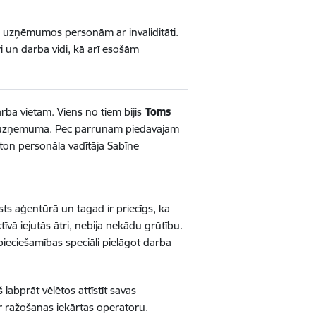
ās uzņēmumos personām ar invaliditāti.
 un darba vidi, kā arī esošām
ba vietām. Viens no tiem bijis
Toms
fila uzņēmumā. Pēc pārrunām piedāvājām
tton personāla vadītāja Sabīne
sts aģentūrā un tagad ir priecīgs, ka
īvā iejutās ātri, nebija nekādu grūtību.
ieciešamības speciāli pielāgot darba
labprāt vēlētos attīstīt savas
r ražošanas iekārtas operatoru.