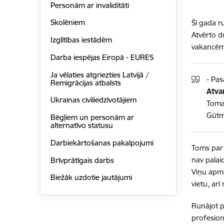
Personām ar invaliditāti
Skolēniem
Šī gada r
Atvērto d
Izglītības iestādēm
vakancēm
Darba iespējas Eiropā - EURES
Ja vēlaties atgriezties Latvijā /
- Pas
Remigrācijas atbalsts
Atva
Ukrainas civiliedzīvotājiem
Tomam
Gūtm
Bēgļiem un personām ar
alternatīvo statusu
Darbiekārtošanas pakalpojumi
Toms par 
nav palai
Brīvprātīgais darbs
Viņu apmi
Biežāk uzdotie jautājumi
vietu, ar
Runājot p
profesion