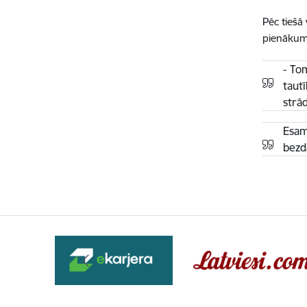
Pēc tiešā 
pienākumu
- To
taut
strā
Esam
bezd