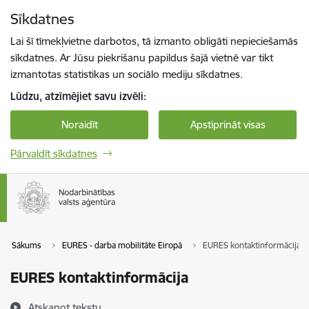
Pāriet uz lapas saturu
Sīkdatnes
Spied
lai meklētu
Enter
Lai šī tīmekļvietne darbotos, tā izmanto obligāti nepieciešamās
sīkdatnes. Ar Jūsu piekrišanu papildus šajā vietnē var tikt
izmantotas statistikas un sociālo mediju sīkdatnes.
Lūdzu, atzīmējiet savu izvēli:
Noraidīt
Apstiprināt visas
Pārvaldīt sīkdatnes
Sākums
EURES - darba mobilitāte Eiropā
EURES kontaktinformācija
EURES kontaktinformācija
Atskaņot tekstu