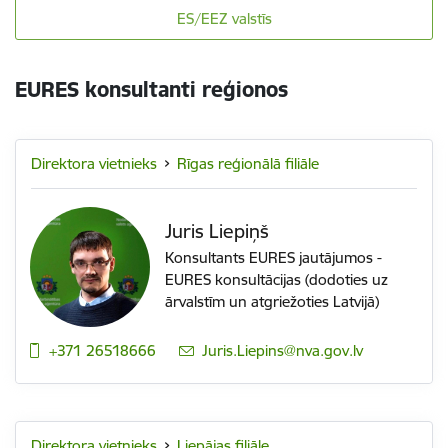
ES/EEZ valstīs
EURES konsultanti reģionos
Direktora vietnieks
Rīgas reģionālā filiāle
Juris Liepiņš
Konsultants EURES jautājumos -
EURES konsultācijas (dodoties uz
ārvalstīm un atgriežoties Latvijā)
+371 26518666
E-pasts:
Juris.Liepins@nva.gov.lv
Direktora vietnieks
Liepājas filiāle