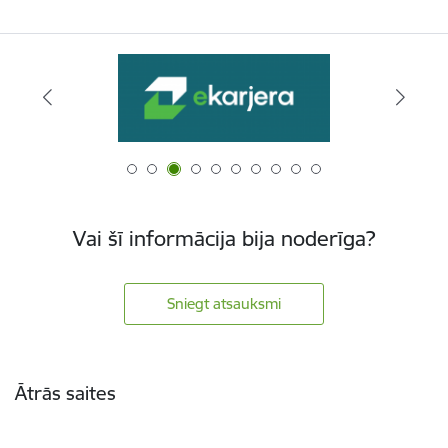
Vai šī informācija bija noderīga?
Sniegt atsauksmi
Kājene
Ātrās saites