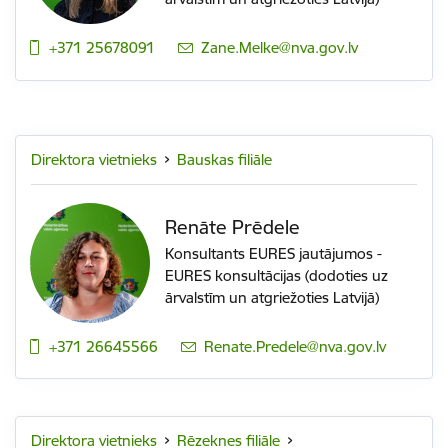
+371 25678091
E-pasts:
Zane.Melke@nva.gov.lv
Direktora vietnieks
Bauskas filiāle
Renāte Prēdele
Konsultants EURES jautājumos -
EURES konsultācijas (dodoties uz
ārvalstīm un atgriežoties Latvijā)
+371 26645566
E-pasts:
Renate.Predele@nva.gov.lv
Direktora vietnieks
Rēzeknes filiāle