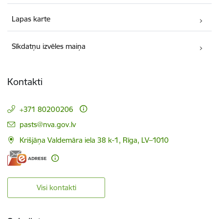
Lapas karte
Sīkdatņu izvēles maiņa
Kontakti
+371 80200206
E-pasts:
pasts@nva.gov.lv
Krišjāņa Valdemāra iela 38 k-1, Rīga, LV–1010
Visi kontakti