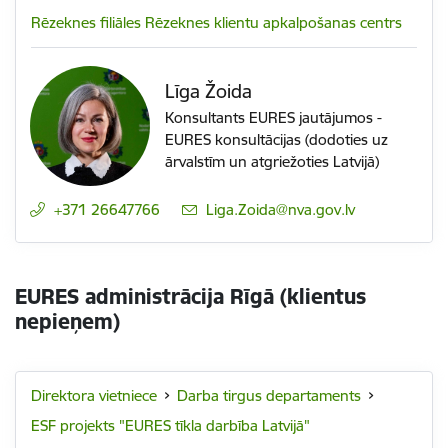
Rēzeknes filiāles Rēzeknes klientu apkalpošanas centrs
Līga Žoida
Konsultants EURES jautājumos -
EURES konsultācijas (dodoties uz
ārvalstīm un atgriežoties Latvijā)
+371 26647766
E-pasts:
Liga.Zoida@nva.gov.lv
EURES administrācija Rīgā (klientus
nepieņem)
Direktora vietniece
Darba tirgus departaments
ESF projekts "EURES tīkla darbība Latvijā"