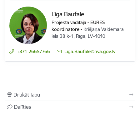
Līga Baufale
Projekta vadītāja - EURES
koordinatore
-
Krišjāņa Valdemāra
iela 38 k-1, Rīga, LV–1010
+371 26657766
E-pasts:
Liga.Baufale@nva.gov.lv
Drukāt lapu
Dalīties