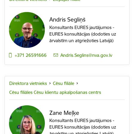
Andris Segliņš
Konsultants EURES jautājumos -
EURES konsultācijas (dodoties uz
ārvalstīm un atgriežoties Latvijā)
+371 26591666
E-pasts:
Andris.Seglins@nva.gov.lv
Direktora vietnieks
Cēsu filiāle
Cēsu filiāles Cēsu klientu apkalpošanas centrs
Zane Meļķe
Konsultants EURES jautājumos -
EURES konsultācijas (dodoties uz
ārvalstīm un atgriežoties Latvijā)