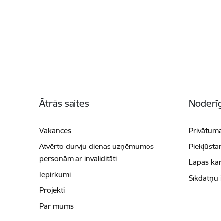
Kājene
Ātrās saites
Noderīg
Vakances
Privātuma
Atvērto durvju dienas uzņēmumos
Piekļūsta
personām ar invaliditāti
Lapas kar
Iepirkumi
Sīkdatņu 
Projekti
Par mums