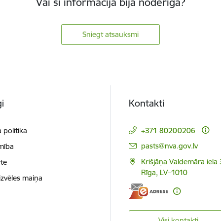
Vai šī informācija bija noderīga?
Sniegt atsauksmi
i
Kontakti
 politika
+371 80200206
E-pasts:
pasts@nva.gov.lv
mība
Krišjāņa Valdemāra iela 
te
Rīga, LV–1010
izvēles maiņa
Visi kontakti