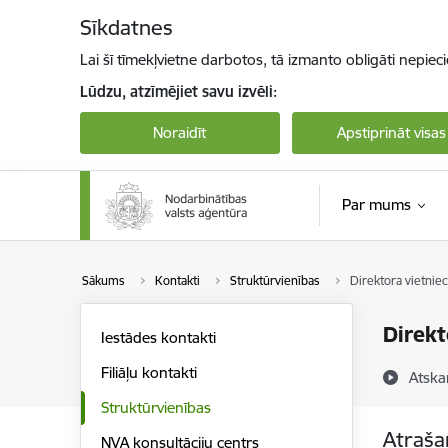
Pāriet uz lapas saturu
Sīkdatnes
Lai šī tīmekļvietne darbotos, tā izmanto obligāti nepiec
Lūdzu, atzīmējiet savu izvēli:
Noraidīt
Apstiprināt visas
Par mums
Sākums
Kontakti
Struktūrvienības
Direktora vietnie
Direkt
Iestādes kontakti
Filiāļu kontakti
Atska
Struktūrvienības
Atraša
NVA konsultāciju centrs