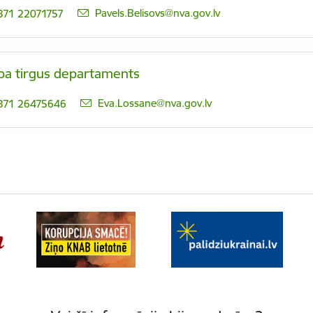
E-pasts:
Pavels.Belisovs@nva.gov.lv
371 22071757
ba tirgus departaments
E-pasts:
Eva.Lossane@nva.gov.lv
371 26475646