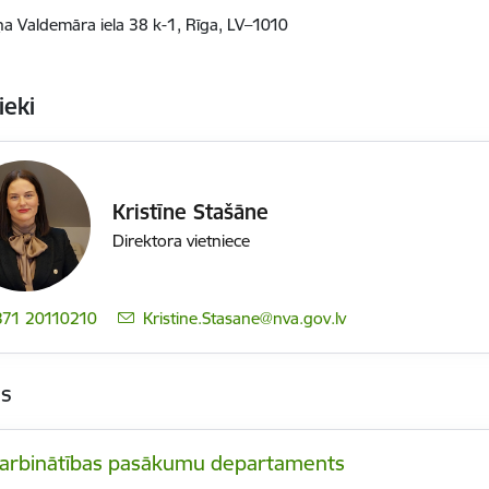
ņa Valdemāra iela 38 k-1, Rīga, LV–1010
ieki
Kristīne Stašāne
Direktora vietniece
371 20110210
E-pasts:
Kristine.Stasane@nva.gov.lv
as
arbinātības pasākumu departaments