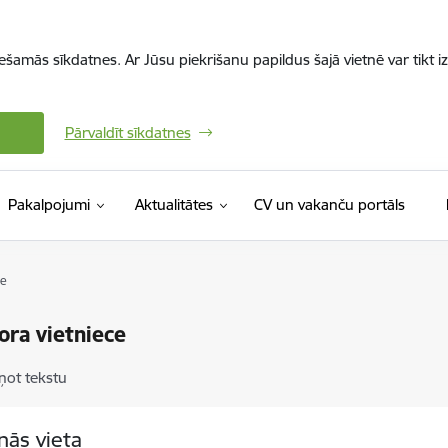
iešamās sīkdatnes. Ar Jūsu piekrišanu papildus šajā vietnē var tikt i
Pārvaldīt sīkdatnes
(Ārējā 
Pakalpojumi
Aktualitātes
CV un vakanču portāls
ce
ora vietniece
ņot tekstu
nās vieta