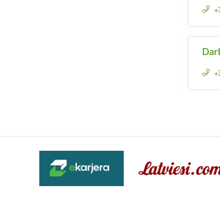
+
Dar
+