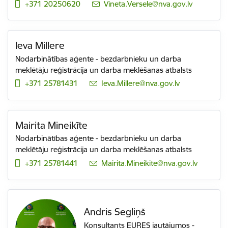
+371 20250620
E-pasts:
Vineta.Versele@nva.gov.lv
Ieva Millere
Nodarbinātības aģente - bezdarbnieku un darba
meklētāju reģistrācija un darba meklēšanas atbalsts
+371 25781431
E-pasts:
Ieva.Millere@nva.gov.lv
Mairita Mineikīte
Nodarbinātības aģente - bezdarbnieku un darba
meklētāju reģistrācija un darba meklēšanas atbalsts
+371 25781441
E-pasts:
Mairita.Mineikite@nva.gov.lv
Andris Segliņš
Konsultants EURES jautājumos -