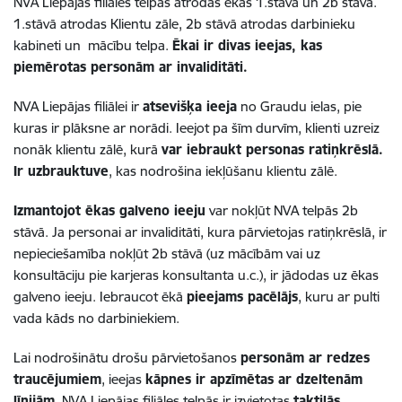
NVA Liepājas filiāles telpas atrodas ēkas 1.stāvā un 2b stāvā.
1.stāvā atrodas Klientu zāle, 2b stāvā atrodas darbinieku
kabineti un mācību telpa.
Ēkai ir divas ieejas, kas
piemērotas personām ar invaliditāti.
NVA Liepājas filiālei ir
atsevišķa ieeja
no Graudu ielas, pie
kuras ir plāksne ar norādi. Ieejot pa šīm durvīm, klienti uzreiz
nonāk klientu zālē, kurā
var iebraukt personas ratiņkrēslā.
Ir uzbrauktuve
, kas nodrošina iekļūšanu klientu zālē.
Izmantojot ēkas galveno ieeju
var nokļūt NVA telpās 2b
stāvā. Ja personai ar invaliditāti, kura pārvietojas ratiņkrēslā, ir
nepieciešamība nokļūt 2b stāvā (uz mācībām vai uz
konsultāciju pie karjeras konsultanta u.c.), ir jādodas uz ēkas
galveno ieeju. Iebraucot ēkā
pieejams pacēlājs
, kuru ar pulti
vada kāds no darbiniekiem.
Lai nodrošinātu drošu pārvietošanos
personām ar redzes
traucējumiem
, ieejas
kāpnes ir apzīmētas ar dzeltenām
līnijām
. NVA Liepājas filiāles telpās ir izvietotas
taktilās