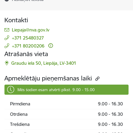
Kontakti
E-pasts:
Liepaja@nva.gov.lv
+371 25480327
+371 80200206
Atrašanās vieta
Graudu iela 50, Liepāja, LV-3401
Apmeklētāju pieņemšanas laiki
Mēs šodien esam atvērti plkst. 9.00 - 15.00
Pirmdiena
9.00 - 16.30
Otrdiena
9.00 - 16.30
Trešdiena
9.00 - 16.30