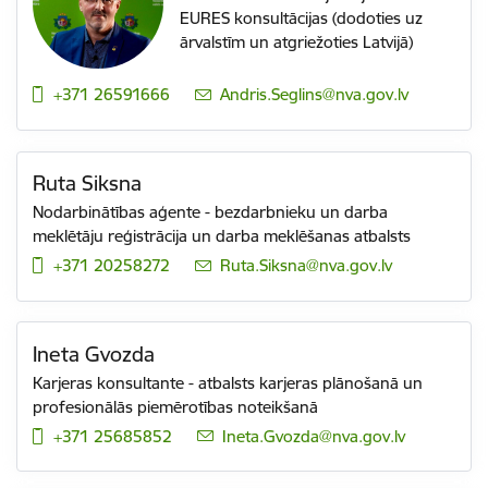
EURES konsultācijas (dodoties uz
ārvalstīm un atgriežoties Latvijā)
+371 26591666
E-pasts:
Andris.Seglins@nva.gov.lv
Ruta Siksna
Nodarbinātības aģente - bezdarbnieku un darba
meklētāju reģistrācija un darba meklēšanas atbalsts
+371 20258272
E-pasts:
Ruta.Siksna@nva.gov.lv
Ineta Gvozda
Karjeras konsultante - atbalsts karjeras plānošanā un
profesionālās piemērotības noteikšanā
+371 25685852
E-pasts:
Ineta.Gvozda@nva.gov.lv