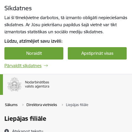
Pāriet uz lapas saturu
Sīkdatnes
Spied
lai meklētu
Enter
Lai šī tīmekļvietne darbotos, tā izmanto obligāti nepieciešamās
sīkdatnes. Ar Jūsu piekrišanu papildus šajā vietnē var tikt
izmantotas statistikas un sociālo mediju sīkdatnes.
Lūdzu, atzīmējiet savu izvēli:
Noraidīt
Apstiprināt visas
Pārvaldīt sīkdatnes
Sākums
Direktora vietnieks
Liepājas filiāle
Liepājas filiāle
Atskaņot tekstu