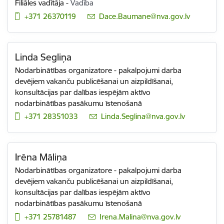
Filiāles vadītāja
-
Vadība
+371 26370119
E-pasts:
Dace.Baumane@nva.gov.lv
Linda Segliņa
Nodarbinātības organizatore - pakalpojumi darba
devējiem vakanču publicēšanai un aizpildīšanai,
konsultācijas par dalības iespējām aktīvo
nodarbinātības pasākumu īstenošanā
+371 28351033
E-pasts:
Linda.Seglina@nva.gov.lv
Irēna Māliņa
Nodarbinātības organizatore - pakalpojumi darba
devējiem vakanču publicēšanai un aizpildīšanai,
konsultācijas par dalības iespējām aktīvo
nodarbinātības pasākumu īstenošanā
+371 25781487
E-pasts:
Irena.Malina@nva.gov.lv