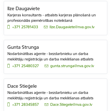
Ilze Daugaviete
Karjeras konsultants - atbalsts karjeras plānošanā un
profesionālās piemērotības noteikšanā
+371 25781433
E-pasts:
Ilze.Daugaviete@nva.gov.lv
Gunta Strunga
Nodarbinātības aģente - bezdarbnieku un darba
meklētāju reģistrācija un darba meklēšanas atbalsts
+371 25480327
E-pasts:
gunta.strunga@nva.gov.lv
Dace Stieģele
Nodarbinātības aģente - bezdarbnieku un darba
meklētāju reģistrācija un darba meklēšanas atbalsts
+371 28345857
E-pasts:
Dace.Stiegele@nva.gov.lv