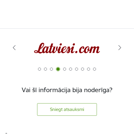
Vai šī informācija bija noderīga?
Sniegt atsauksmi
Kājene