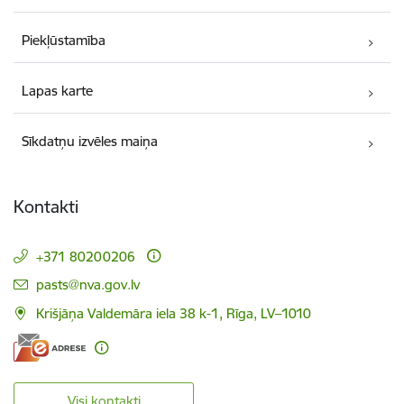
Piekļūstamība
Lapas karte
Sīkdatņu izvēles maiņa
Kontakti
+371 80200206
E-pasts:
pasts@nva.gov.lv
Krišjāņa Valdemāra iela 38 k-1, Rīga, LV–1010
Visi kontakti