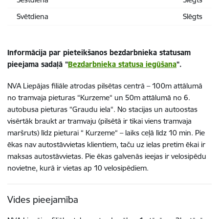
Svētdiena
Slēgts
Informācija par pieteikšanos bezdarbnieka statusam
pieejama sadaļā "
Bezdarbnieka statusa iegūšana
".
NVA Liepājas filiāle atrodas pilsētas centrā – 100m attālumā
no tramvaja pieturas “Kurzeme“ un 50m attālumā no 6.
autobusa pieturas “Graudu iela“. No stacijas un autoostas
visērtāk braukt ar tramvaju (pilsētā ir tikai viens tramvaja
maršruts) līdz pieturai “ Kurzeme“ – laiks ceļā līdz 10 min. Pie
ēkas nav autostāvvietas klientiem, taču uz ielas pretim ēkai ir
maksas autostāvvietas. Pie ēkas galvenās ieejas ir velosipēdu
novietne, kurā ir vietas ap 10 velosipēdiem.
Vides pieejamība