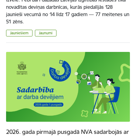
novadītas deviņas darbnīcas, kurās piedalījās 128
jaunieši vecumā no 14 līdz 17 gadiem — 77 meitenes un
51 zēns.
Jauniešiem
Jaunumi
2026. gada pirmajā pusgadā NVA sadarbojās ar