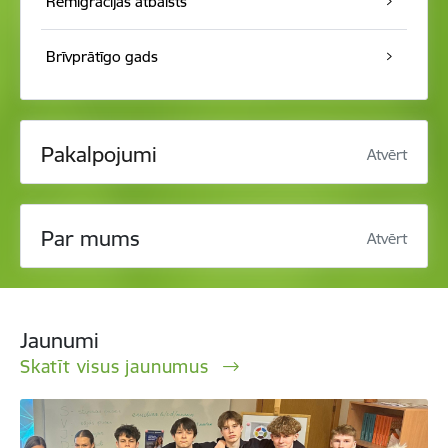
Remigrācijas atbalsts
Brīvprātīgo gads
Pakalpojumi
Atvērt
Par mums
Atvērt
Jaunumi
Skatīt visus jaunumus