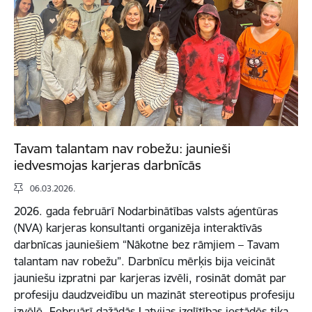
Tavam talantam nav robežu: jaunieši
iedvesmojas karjeras darbnīcās
06.03.2026.
2026. gada februārī Nodarbinātības valsts aģentūras
(NVA) karjeras konsultanti organizēja interaktīvās
darbnīcas jauniešiem “Nākotne bez rāmjiem – Tavam
talantam nav robežu”. Darbnīcu mērķis bija veicināt
jauniešu izpratni par karjeras izvēli, rosināt domāt par
profesiju daudzveidību un mazināt stereotipus profesiju
izvēlē. Februārī dažādās Latvijas izglītības iestādēs tika