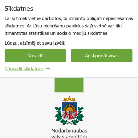
Pāriet uz lapas saturu
Sīkdatnes
Spied
lai meklētu
Enter
Lai šī tīmekļvietne darbotos, tā izmanto obligāti nepieciešamās
sīkdatnes. Ar Jūsu piekrišanu papildus šajā vietnē var tikt
izmantotas statistikas un sociālo mediju sīkdatnes.
Lūdzu, atzīmējiet savu izvēli:
Noraidīt
Apstiprināt visas
Pārvaldīt sīkdatnes
Nodarbinātības valsts aģentūra