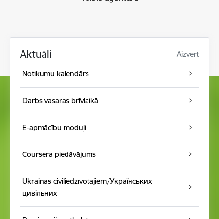
Aktuāli
Aizvērt
Notikumu kalendār s
Darbs vasaras brīvlaikā
E-apmācību moduļi
Coursera piedāvājums
Ukrainas civiliedzīvotājiem/Українських
цивільних