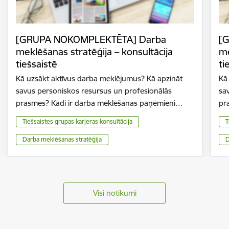
[GRUPA NOKOMPLEKTĒTA] Darba
[
meklēšanas stratēģija – konsultācija
me
tiešsaistē
ti
Kā uzsākt aktīvus darba meklējumus? Kā apzināt
Kā
savus personiskos resursus un profesionālās
sa
prasmes? Kādi ir darba meklēšanas paņēmieni…
pr
Tiešsaistes grupas karjeras konsultācija
T
Darba meklēšanas stratēģija
D
Visi notikumi