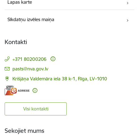
Lapas karte
Sīkdatņu izvēles maiņa
Kontakti
+371 80200206
E-pasts:
pasts@nva.gov.lv
Krišjāņa Valdemāra iela 38 k-1, Rīga, LV–1010
Visi kontakti
Sekojiet mums