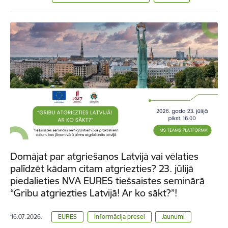
Domājat par atgriešanos Latvijā vai vēlaties
palīdzēt kādam citam atgriezties? 23. jūlijā
piedalieties NVA EURES tiešsaistes seminārā
“Gribu atgriezties Latvijā! Ar ko sākt?”!
16.07.2026.
EURES
Informācija presei
Jaunumi