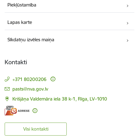
Piekļūstamība
Lapas karte
Sīkdatņu izvēles maiņa
Kontakti
+371 80200206
E-pasts:
pasts@nva.gov.lv
Krišjāņa Valdemāra iela 38 k-1, Rīga, LV–1010
Visi kontakti