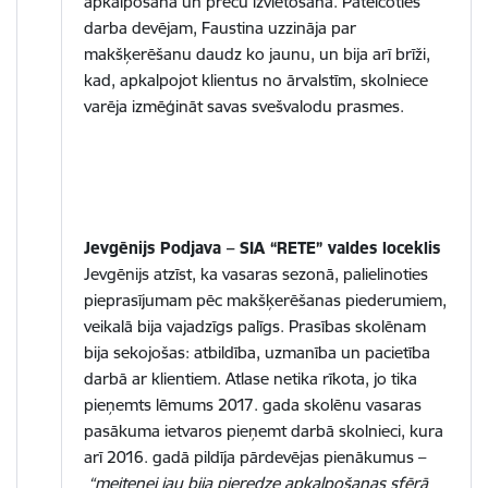
apkalpošana un preču izvietošana. Pateicoties
darba devējam, Faustina uzzināja par
makšķerēšanu daudz ko jaunu, un bija arī brīži,
kad, apkalpojot klientus no ārvalstīm, skolniece
varēja izmēģināt savas svešvalodu prasmes.
Jevgēnijs Podjava – SIA “RETE” valdes loceklis
Jevgēnijs atzīst, ka vasaras sezonā, palielinoties
pieprasījumam pēc makšķerēšanas piederumiem,
veikalā bija vajadzīgs palīgs. Prasības skolēnam
bija sekojošas: atbildība, uzmanība un pacietība
darbā ar klientiem. Atlase netika rīkota, jo tika
pieņemts lēmums 2017. gada skolēnu vasaras
pasākuma ietvaros pieņemt darbā skolnieci, kura
arī 2016. gadā pildīja pārdevējas pienākumus –
“meitenei jau bija pieredze apkalpošanas sfērā