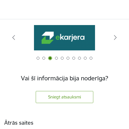
Vai šī informācija bija noderīga?
Sniegt atsauksmi
Kājene
Ātrās saites