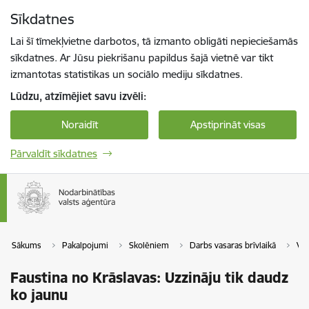
Pāriet uz lapas saturu
Sīkdatnes
Spied
lai meklētu
Enter
Lai šī tīmekļvietne darbotos, tā izmanto obligāti nepieciešamās
sīkdatnes. Ar Jūsu piekrišanu papildus šajā vietnē var tikt
izmantotas statistikas un sociālo mediju sīkdatnes.
Lūdzu, atzīmējiet savu izvēli:
Noraidīt
Apstiprināt visas
Pārvaldīt sīkdatnes
Sākums
Pakalpojumi
Skolēniem
Darbs vasaras brīvlaikā
Vei
Faustina no Krāslavas: Uzzināju tik daudz
ko jaunu