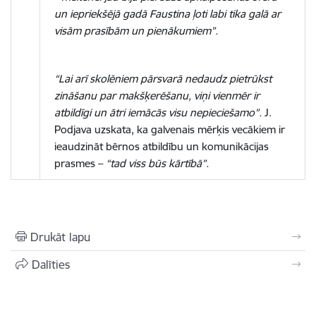
un iepriekšējā gadā Faustina ļoti labi tika galā ar
visām prasībām un pienākumiem”.
“Lai arī skolēniem pārsvarā nedaudz pietrūkst
zināšanu par makšķerēšanu, viņi vienmēr ir
atbildīgi un ātri iemācās visu nepieciešamo”.
J.
Podjava uzskata, ka galvenais mērķis vecākiem ir
ieaudzināt bērnos atbildību un komunikācijas
prasmes –
“tad viss būs kārtībā”.
Drukāt lapu
Dalīties