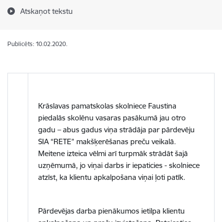
Atskaņot tekstu
Publicēts: 10.02.2020.
Krāslavas pamatskolas skolniece Faustina
piedalās skolēnu vasaras pasākumā jau otro
gadu – abus gadus viņa strādāja par pārdevēju
SIA “RETE” makšķerēšanas preču veikalā.
Meitene izteica vēlmi arī turpmāk strādāt šajā
uzņēmumā, jo viņai darbs ir iepaticies - skolniece
atzīst, ka klientu apkalpošana viņai ļoti patīk.
Pārdevējas darba pienākumos ietilpa klientu