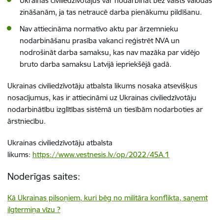
Ukrainas
civiliedzīvotāj
us var nodarbināt bez valsts valodas
zināšanām, ja tas netraucē darba pienākumu pildīšanu.
Nav attiecināma normatīvo aktu par ārzemnieku
nodarbināšanu prasība vakanci reģistrēt NVA un
nodrošināt darba samaksu, kas nav mazāka par vidējo
bruto darba samaksu Latvijā iepriekšējā gadā.
Ukrainas civiliedzīvotāju atbalsta likums nosaka atsevišķus
nosacījumus, kas ir attiecināmi uz Ukrainas civiliedzīvotāju
nodarbinātību izglītības sistēmā un tiesībām nodarboties ar
ārstniecību.
Ukrainas civiliedzīvotāju atbalsta
likums:
https://www.vestnesis.lv/op/2022/45A.1
Noderīgas saites:
Kā Ukrainas pilsoņiem, kuri bēg no militāra konflikta, saņemt
ilgtermiņa vīzu ?