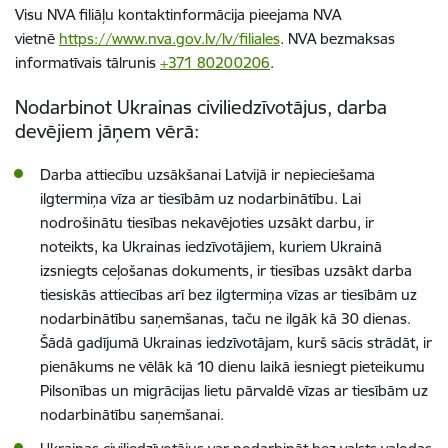
Visu NVA filiāļu kontaktinformācija pieejama NVA
vietnē
https://www.nva.gov.lv/lv/filiales
. NVA bezmaksas
informatīvais tālrunis
+371 80200206
.
Nodarbinot Ukrainas
civiliedzīvotāj
us, darba
devējiem jāņem vērā:
Darba attiecību uzsākšanai Latvijā ir nepieciešama
ilgtermiņa vīza ar tiesībām uz nodarbinātību. Lai
nodrošinātu tiesības nekavējoties uzsākt darbu, ir
noteikts, ka Ukrainas iedzīvotājiem, kuriem Ukrainā
izsniegts ceļošanas dokuments, ir tiesības uzsākt darba
tiesiskās attiecības arī bez ilgtermiņa vīzas ar tiesībām uz
nodarbinātību saņemšanas, taču ne ilgāk kā 30 dienas.
Šādā gadījumā Ukrainas iedzīvotājam, kurš sācis strādāt, ir
pienākums ne vēlāk kā 10 dienu laikā iesniegt pieteikumu
Pilsonības un migrācijas lietu pārvaldē vīzas ar tiesībām uz
nodarbinātību saņemšanai.