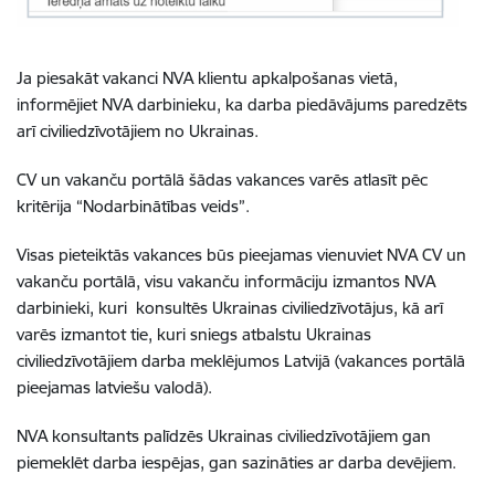
Ja piesakāt vakanci NVA klientu apkalpošanas vietā,
informējiet NVA darbinieku, ka
darba piedāvājums paredzēts
arī
civiliedzīvotājiem
no Ukrainas.
CV un vakanču portālā šādas vakances varēs atlasīt pēc
kritērija “Nodarbinātības veids”.
Visas pieteiktās vakances būs pieejamas vienuviet NVA CV un
vakanču portālā, visu vakanču informāciju izmantos NVA
darbinieki, kuri konsultēs Ukrainas
civiliedzīvotājus
, kā arī
varēs izmantot tie, kuri sniegs atbalstu Ukrainas
civiliedzīvotājiem
darba meklējumos Latvijā (vakances portālā
pieejamas latviešu valodā).
NVA konsultants palīdzēs Ukrainas
civiliedzīvotājiem
gan
piemeklēt darba iespējas, gan sazināties ar darba devējiem.