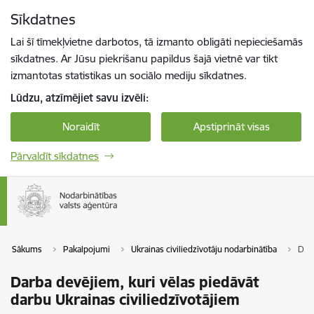
Pāriet uz lapas saturu
Sīkdatnes
Spied
lai meklētu
Enter
Lai šī tīmekļvietne darbotos, tā izmanto obligāti nepieciešamās
sīkdatnes. Ar Jūsu piekrišanu papildus šajā vietnē var tikt
izmantotas statistikas un sociālo mediju sīkdatnes.
Lūdzu, atzīmējiet savu izvēli:
Noraidīt
Apstiprināt visas
Pārvaldīt sīkdatnes
Sākums
Pakalpojumi
Ukrainas civiliedzīvotāju nodarbinātība
Darb
Darba devējiem, kuri vēlas piedāvāt
darbu Ukrainas civiliedzīvotājiem