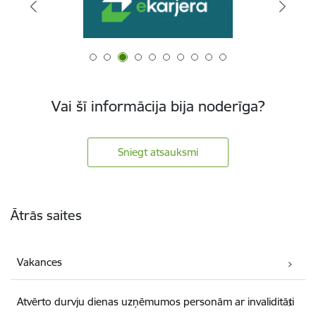
Vai šī informācija bija noderīga?
Sniegt atsauksmi
Kājene
Ātrās saites
Vakances
Atvērto durvju dienas uzņēmumos personām ar invaliditāti