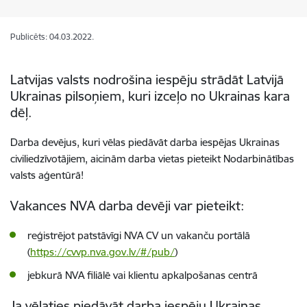
Publicēts: 04.03.2022.
Latvijas valsts nodrošina iespēju strādāt Latvijā
Ukrainas pilsoņiem, kuri izceļo no Ukrainas kara
dēļ.
Darba devējus, kuri vēlas piedāvāt darba iespējas Ukrainas
civiliedzīvotājiem
, aicinām darba vietas pieteikt Nodarbinātības
valsts aģentūrā!
Vakances NVA darba devēji var pieteikt:
reģistrējot patstāvīgi NVA CV un vakanču portālā
(
https://cvvp.nva.gov.lv/#/pub/
)
jebkurā NVA filiālē vai klientu apkalpošanas centrā
Ja vēlaties piedāvāt darba iespēju Ukrainas