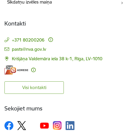
Sīkdatņu izvēles maiņa
Kontakti
+371 80200206
E-pasts:
pasts@nva.gov.lv
Krišjāņa Valdemāra iela 38 k-1, Rīga, LV–1010
Visi kontakti
Sekojiet mums