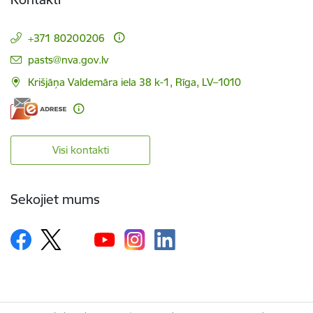
+371 80200206
E-pasts:
pasts@nva.gov.lv
Krišjāņa Valdemāra iela 38 k-1, Rīga, LV–1010
Visi kontakti
Sekojiet mums