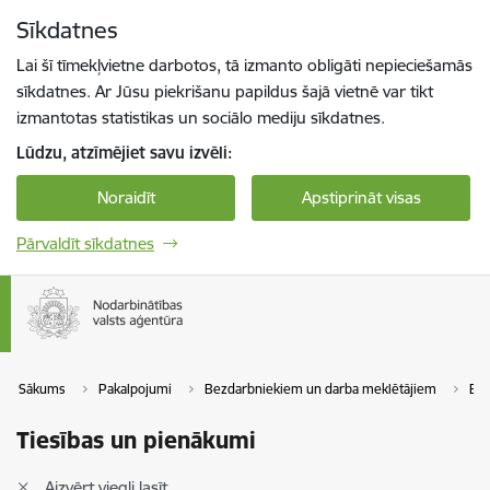
Pāriet uz lapas saturu
Sīkdatnes
Spied
lai meklētu
Enter
Lai šī tīmekļvietne darbotos, tā izmanto obligāti nepieciešamās
sīkdatnes. Ar Jūsu piekrišanu papildus šajā vietnē var tikt
izmantotas statistikas un sociālo mediju sīkdatnes.
Lūdzu, atzīmējiet savu izvēli:
Noraidīt
Apstiprināt visas
Pārvaldīt sīkdatnes
Sākums
Pakalpojumi
Bezdarbniekiem un darba meklētājiem
Bez
Tiesības un pienākumi
Aizvērt viegli lasīt