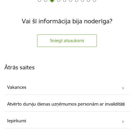
Vai šī informācija bija noderīga?
Sniegt atsauksmi
Kājene
Ātrās saites
Vakances
Atvērto durvju dienas uzņēmumos personām ar invaliditāti
Iepirkumi