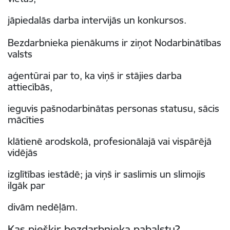
jāpiedalās darba intervijās un konkursos.
Bezdarbnieka pienākums ir ziņot Nodarbinātības
valsts
aģentūrai par to, ka viņš ir stājies darba
attiecībās,
ieguvis pašnodarbinātas personas statusu, sācis
mācīties
klātienē arodskolā, profesionālajā vai vispārējā
vidējās
izglītības iestādē; ja viņš ir saslimis un slimojis
ilgāk par
divām nedēļām.
Kas piešķir bezdarbnieka pabalstu?