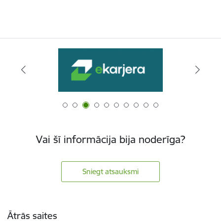
Vai šī informācija bija noderīga?
Sniegt atsauksmi
Kājene
Ātrās saites