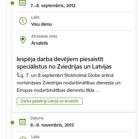
7.–8. septembris, 2012
Laiks
Visu dienu
Atrašanās vieta
Ārvalstis
Iespēja darba devējiem piesaistīt
speciālistus no Zviedrijas un Latvijas
Š.g. 7. un 8.septembrī Stokholmā Globe arēnā
norisināsies Zviedrijas nodarbinātības dienesta un
Eiropas nodarbinātības dienestu tīkla …
Darba gadatirgi Latvijā un ārvalstīs
Datums
8.–9. novembris, 2013
Laiks