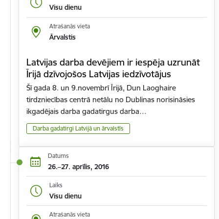
Visu dienu
Atrašanās vieta
Ārvalstis
Latvijas darba devējiem ir iespēja uzrunāt
Īrijā dzīvojošos Latvijas iedzīvotājus
Šī gada 8. un 9.novembrī Īrijā, Dun Laoghaire
tirdzniecības centrā netālu no Dublinas norisināsies
ikgadējais darba gadatirgus darba…
Darba gadatirgi Latvijā un ārvalstīs
Datums
26.–27. aprīlis, 2016
Laiks
Visu dienu
Atrašanās vieta