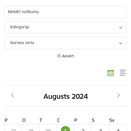
Meklēt notikumu
Kategorija
Norises vieta
Aizvērt
Augusts 2024
P
O
T
C
P
S
Sv
1
27
28
29
2
3
4