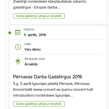
Zviedrijā norisināsies starptautiskais vakanču
gadatirgus - Eiropas darba…
Darba gadatirgi Latvijā un ārvalstīs
Datums
5. aprīlis, 2016
Laiks
Visu dienu
Atrašanās vieta
Ārvalstis
Pērnavas Darba Gadatirgus 2016
Š.g. 5.aprīlī Igaunijas pilsētā Pērnavā, Pērnavas
Koncertzālē (www.concert.ee/parnu-concert-hall-
introduction) norisināsies Igaunijas…
Darba gadatirgi Latvijā un ārvalstīs