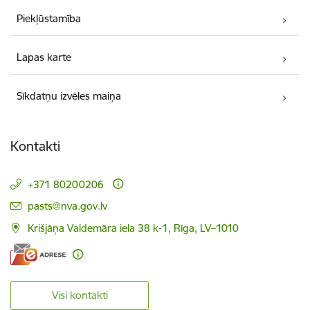
Piekļūstamība
Lapas karte
Sīkdatņu izvēles maiņa
Kontakti
+371 80200206
E-pasts:
pasts@nva.gov.lv
Krišjāņa Valdemāra iela 38 k-1, Rīga, LV–1010
Visi kontakti