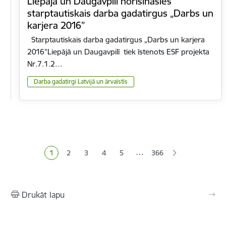
Liepājā un Daugavpilī norisināsies
starptautiskais darba gadatirgus „Darbs un
karjera 2016”
Starptautiskais darba gadatirgus „Darbs un karjera
2016”Liepājā un Daugavpilī tiek īstenots ESF projekta
Nr.7.1.2…
Darba gadatirgi Latvijā un ārvalstīs
Lapošana
…
1
2
3
4
5
366
Pašreizējā lapa
Lapa
Lapa
Lapa
Lapa
Drukāt lapu