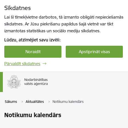
Pāriet uz lapas saturu
Sīkdatnes
Spied
lai meklētu
Enter
Lai šī tīmekļvietne darbotos, tā izmanto obligāti nepieciešamās
sīkdatnes. Ar Jūsu piekrišanu papildus šajā vietnē var tikt
izmantotas statistikas un sociālo mediju sīkdatnes.
Lūdzu, atzīmējiet savu izvēli:
Noraidīt
Apstiprināt visas
Pārvaldīt sīkdatnes
Sākums
Aktualitātes
Notikumu kalendārs
Notikumu kalendārs