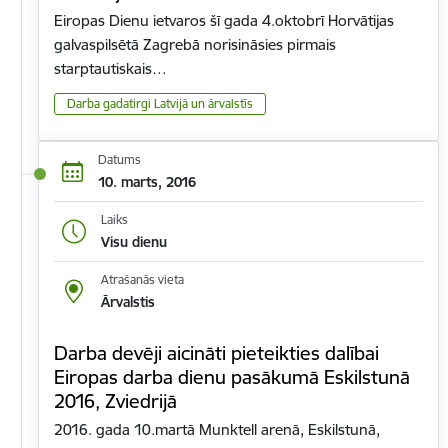
Eiropas Dienu ietvaros šī gada 4.oktobrī Horvātijas
galvaspilsētā Zagrebā norisināsies pirmais
starptautiskais…
Darba gadatirgi Latvijā un ārvalstīs
Datums
10. marts, 2016
Laiks
Visu dienu
Atrašanās vieta
Ārvalstis
Darba devēji aicināti pieteikties dalībai
Eiropas darba dienu pasākumā Eskilstunā
2016, Zviedrijā
2016. gada 10.martā Munktell arenā, Eskilstunā,