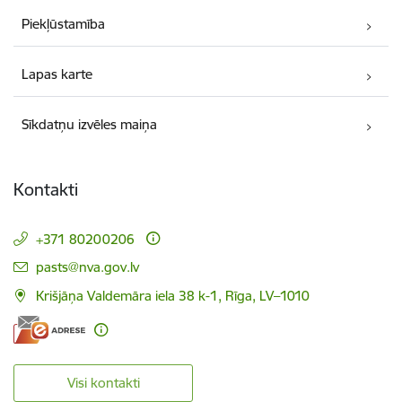
Piekļūstamība
Lapas karte
Sīkdatņu izvēles maiņa
Kontakti
+371 80200206
E-pasts:
pasts@nva.gov.lv
Krišjāņa Valdemāra iela 38 k-1, Rīga, LV–1010
Visi kontakti