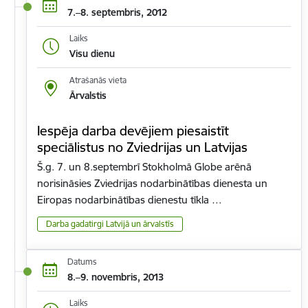
7.–8. septembris, 2012
Laiks
Visu dienu
Atrašanās vieta
Ārvalstis
Iespēja darba devējiem piesaistīt
speciālistus no Zviedrijas un Latvijas
Š.g. 7. un 8.septembrī Stokholmā Globe arēnā
norisināsies Zviedrijas nodarbinātības dienesta un
Eiropas nodarbinātības dienestu tīkla …
Darba gadatirgi Latvijā un ārvalstīs
Datums
8.–9. novembris, 2013
Laiks