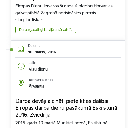
Eiropas Dienu ietvaros šī gada 4.oktobrī Horvātijas
galvaspilsētā Zagrebā norisināsies pirmais
starptautiskais…
Darba gadatirgi Latvijā un ārvalstīs
Datums
10. marts, 2016
Laiks
Visu dienu
Atrašanās vieta
Ārvalstis
Darba devēji aicināti pieteikties dalībai
Eiropas darba dienu pasākumā Eskilstunā
2016, Zviedrijā
2016. gada 10.martā Munktell arenā, Eskilstunā,