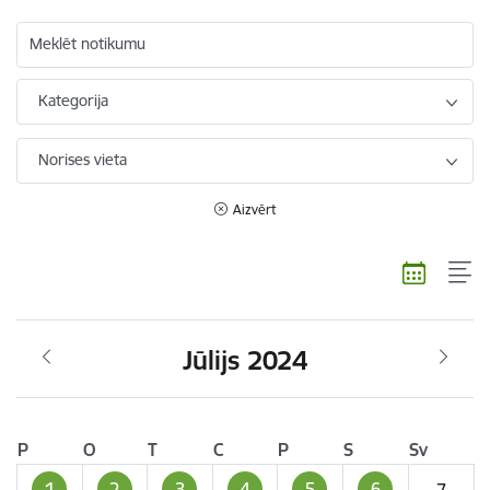
Meklēt notikumu
Kategorija
Norises vieta
Aizvērt
Jūlijs 2024
P
O
T
C
P
S
Sv
1
2
3
4
5
6
7