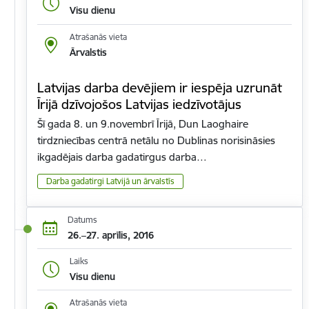
Visu dienu
Atrašanās vieta
Ārvalstis
Latvijas darba devējiem ir iespēja uzrunāt
Īrijā dzīvojošos Latvijas iedzīvotājus
Šī gada 8. un 9.novembrī Īrijā, Dun Laoghaire
tirdzniecības centrā netālu no Dublinas norisināsies
ikgadējais darba gadatirgus darba…
Darba gadatirgi Latvijā un ārvalstīs
Datums
26.–27. aprīlis, 2016
Laiks
Visu dienu
Atrašanās vieta