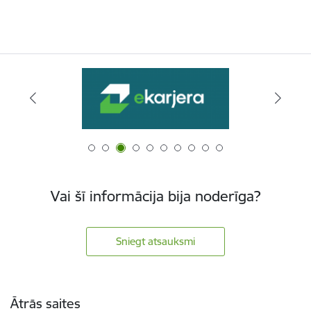
Vai šī informācija bija noderīga?
Sniegt atsauksmi
Kājene
Ātrās saites