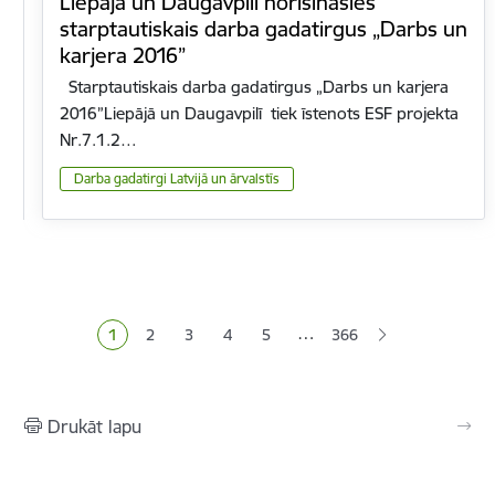
Liepājā un Daugavpilī norisināsies
starptautiskais darba gadatirgus „Darbs un
karjera 2016”
Starptautiskais darba gadatirgus „Darbs un karjera
2016”Liepājā un Daugavpilī tiek īstenots ESF projekta
Nr.7.1.2…
Darba gadatirgi Latvijā un ārvalstīs
Lapošana
…
1
2
3
4
5
366
Pašreizējā lapa
Lapa
Lapa
Lapa
Lapa
Drukāt lapu