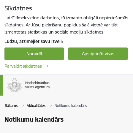
Pāriet uz lapas saturu
Sīkdatnes
Spied
lai meklētu
Enter
Lai šī tīmekļvietne darbotos, tā izmanto obligāti nepieciešamās
sīkdatnes. Ar Jūsu piekrišanu papildus šajā vietnē var tikt
izmantotas statistikas un sociālo mediju sīkdatnes.
Lūdzu, atzīmējiet savu izvēli:
Noraidīt
Apstiprināt visas
Pārvaldīt sīkdatnes
Sākums
Aktualitātes
Notikumu kalendārs
Notikumu kalendārs