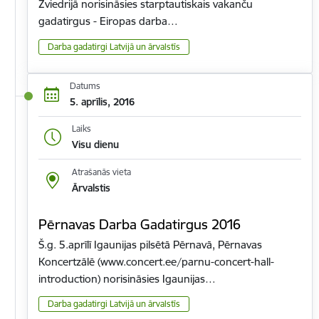
Zviedrijā norisināsies starptautiskais vakanču
gadatirgus - Eiropas darba…
Darba gadatirgi Latvijā un ārvalstīs
Datums
5. aprīlis, 2016
Laiks
Visu dienu
Atrašanās vieta
Ārvalstis
Pērnavas Darba Gadatirgus 2016
Š.g. 5.aprīlī Igaunijas pilsētā Pērnavā, Pērnavas
Koncertzālē (www.concert.ee/parnu-concert-hall-
introduction) norisināsies Igaunijas…
Darba gadatirgi Latvijā un ārvalstīs