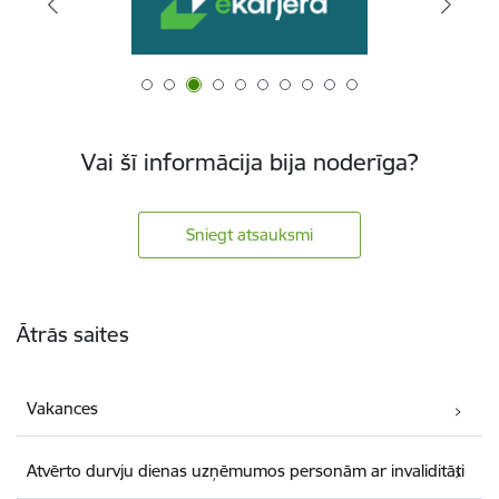
Vai šī informācija bija noderīga?
Sniegt atsauksmi
Kājene
Ātrās saites
Vakances
Atvērto durvju dienas uzņēmumos personām ar invaliditāti