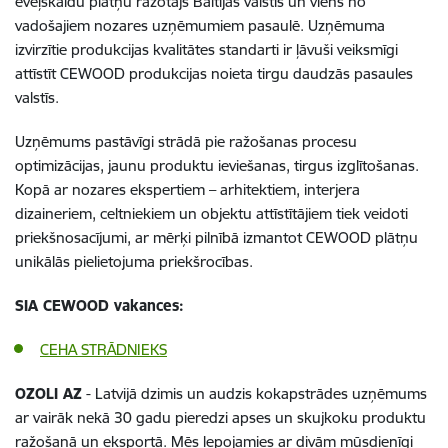
ēveļskaidu plātņu ražotājs Baltijas valstīs un viens no
vadošajiem nozares uzņēmumiem pasaulē. Uzņēmuma
izvirzītie produkcijas kvalitātes standarti ir ļāvuši veiksmīgi
attīstīt CEWOOD produkcijas noieta tirgu daudzās pasaules
valstīs.
Uzņēmums pastāvīgi strādā pie ražošanas procesu
optimizācijas, jaunu produktu ieviešanas, tirgus izglītošanas.
Kopā ar nozares ekspertiem – arhitektiem, interjera
dizaineriem, celtniekiem un objektu attīstītājiem tiek veidoti
priekšnosacījumi, ar mērķi pilnībā izmantot CEWOOD plātņu
unikālās pielietojuma priekšrocības.
SIA CEWOOD vakances:
CEHA STRĀDNIEKS
OZOLI AZ
- Latvijā dzimis un audzis kokapstrādes uzņēmums
ar vairāk nekā 30 gadu pieredzi apses un skujkoku produktu
ražošanā un eksportā. Mēs lepojamies ar divām mūsdienīgi