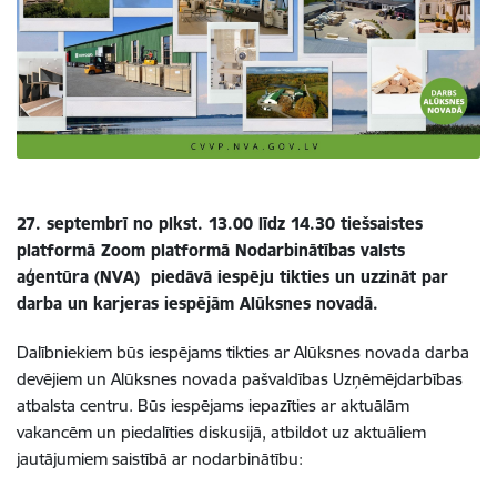
27. septembrī no plkst. 13.00 līdz 14.30 tiešsaistes
platformā Zoom platformā Nodarbinātības valsts
aģentūra (NVA) piedāvā iespēju tikties un uzzināt par
darba un karjeras iespējām Alūksnes novadā.
Dalībniekiem būs iespējams tikties ar Alūksnes novada darba
devējiem un Alūksnes novada pašvaldības Uzņēmējdarbības
atbalsta centru. Būs iespējams iepazīties ar aktuālām
vakancēm un piedalīties diskusijā, atbildot uz aktuāliem
jautājumiem saistībā ar nodarbinātību: