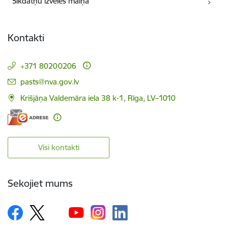
Sīkdatņu izvēles maiņa
Kontakti
+371 80200206
E-pasts:
pasts@nva.gov.lv
Krišjāņa Valdemāra iela 38 k-1, Rīga, LV–1010
Visi kontakti
Sekojiet mums