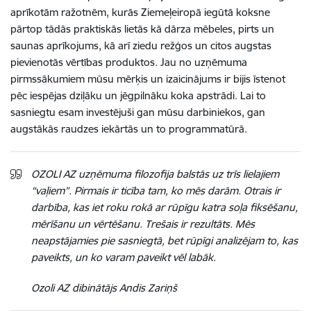
aprīkotām ražotnēm, kurās Ziemeļeiropā iegūtā koksne
pārtop tādās praktiskās lietās kā dārza mēbeles, pirts un
saunas aprīkojums, kā arī ziedu režģos un citos augstas
pievienotās vērtības produktos. Jau no uzņēmuma
pirmssākumiem mūsu mērķis un izaicinājums ir bijis īstenot
pēc iespējas dziļāku un jēgpilnāku koka apstrādi. Lai to
sasniegtu esam investējuši gan mūsu darbiniekos, gan
augstākās raudzes iekārtās un to programmatūrā.
OZOLI AZ uzņēmuma filozofija balstās uz trīs lielajiem
“vaļiem”. Pirmais ir ticība tam, ko mēs darām. Otrais ir
darbība, kas iet roku rokā ar rūpīgu katra soļa fiksēšanu,
mērīšanu un vērtēšanu. Trešais ir rezultāts. Mēs
neapstājamies pie sasniegtā, bet rūpīgi analizējam to, kas
paveikts, un ko varam paveikt vēl labāk.
Ozoli AZ dibinātājs Andis Zariņš