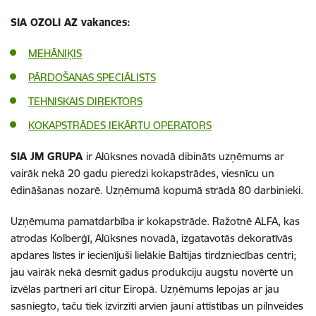
SIA OZOLI AZ vakances:
MEHĀNIĶIS
PĀRDOŠANAS SPECIĀLISTS
TEHNISKAIS DIREKTORS
KOKAPSTRĀDES IEKĀRTU OPERATORS
SIA JM GRUPA
ir Alūksnes novadā dibināts uzņēmums ar
vairāk nekā 20 gadu pieredzi kokapstrādes, viesnīcu un
ēdināšanas nozarē. Uzņēmumā kopumā strādā 80 darbinieki.
Uzņēmuma pamatdarbība ir kokapstrāde. Ražotnē ALFA, kas
atrodas Kolberģī, Alūksnes novadā, izgatavotās dekoratīvās
apdares līstes ir iecienījuši lielākie Baltijas tirdzniecības centri;
jau vairāk nekā desmit gadus produkciju augstu novērtē un
izvēlas partneri arī citur Eiropā. Uzņēmums lepojas ar jau
sasniegto, taču tiek izvirzīti arvien jauni attīstības un pilnveides