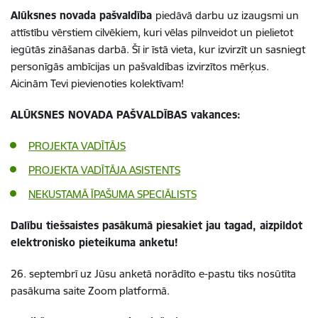
Alūksnes novada pašvaldība
piedāvā darbu uz izaugsmi un
attīstību vērstiem cilvēkiem, kuri vēlas pilnveidot un pielietot
iegūtās zināšanas darbā. Šī ir īstā vieta, kur izvirzīt un sasniegt
personīgās ambīcijas un pašvaldības izvirzītos mērķus.
Aicinām Tevi pievienoties kolektīvam!
ALŪKSNES NOVADA PAŠVALDĪBAS vakances:
PROJEKTA VADĪTĀJS
PROJEKTA VADĪTĀJA ASISTENTS
NEKUSTAMĀ ĪPAŠUMA SPECIĀLISTS
Dalību tiešsaistes pasākumā piesakiet jau tagad, aizpildot
elektronisko pieteikuma anketu!
26. septembrī uz Jūsu anketā norādīto e-pastu tiks nosūtīta
pasākuma saite Zoom platformā.