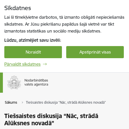
Pāriet uz lapas saturu
Sīkdatnes
Spied
lai meklētu
Enter
Lai šī tīmekļvietne darbotos, tā izmanto obligāti nepieciešamās
sīkdatnes. Ar Jūsu piekrišanu papildus šajā vietnē var tikt
izmantotas statistikas un sociālo mediju sīkdatnes.
Lūdzu, atzīmējiet savu izvēli:
Noraidīt
Apstiprināt visas
Pārvaldīt sīkdatnes
Sākums
Tiešsaistes diskusija “Nāc, strādā Alūksnes novadā”
Tiešsaistes diskusija “Nāc, strādā
Alūksnes novadā”