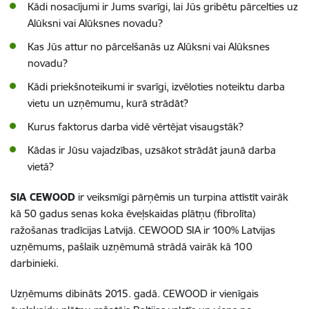
Kādi nosacījumi ir Jums svarīgi, lai Jūs gribētu pārcelties uz
Alūksni vai Alūksnes novadu?
Kas Jūs attur no pārcelšanās uz Alūksni vai Alūksnes
novadu?
Kādi priekšnoteikumi ir svarīgi, izvēloties noteiktu darba
vietu un uzņēmumu, kurā strādāt?
Kurus faktorus darba vidē vērtējat visaugstāk?
Kādas ir Jūsu vajadzības, uzsākot strādāt jaunā darba
vietā?
SIA CEWOOD
ir veiksmīgi pārņēmis un turpina attīstīt vairāk
kā 50 gadus senas koka ēveļskaidas plātņu (fibrolīta)
ražošanas tradīcijas Latvijā. CEWOOD SIA ir 100% Latvijas
uzņēmums, pašlaik uzņēmumā strādā vairāk kā 100
darbinieki.
Uzņēmums dibināts 2015. gadā. CEWOOD ir vienīgais