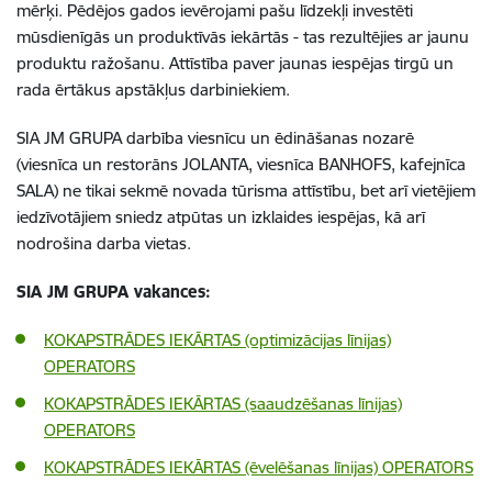
mērķi. Pēdējos gados ievērojami pašu līdzekļi investēti
mūsdienīgās un produktīvās iekārtās - tas rezultējies ar jaunu
produktu ražošanu. Attīstība paver jaunas iespējas tirgū un
rada ērtākus apstākļus darbiniekiem.
SIA JM GRUPA darbība viesnīcu un ēdināšanas nozarē
(viesnīca un restorāns JOLANTA, viesnīca BANHOFS, kafejnīca
SALA) ne tikai sekmē novada tūrisma attīstību, bet arī vietējiem
iedzīvotājiem sniedz atpūtas un izklaides iespējas, kā arī
nodrošina darba vietas.
SIA JM GRUPA vakances:
KOKAPSTRĀDES IEKĀRTAS (optimizācijas līnijas)
OPERATORS
KOKAPSTRĀDES IEKĀRTAS (saaudzēšanas līnijas)
OPERATORS
KOKAPSTRĀDES IEKĀRTAS (ēvelēšanas līnijas) OPERATORS