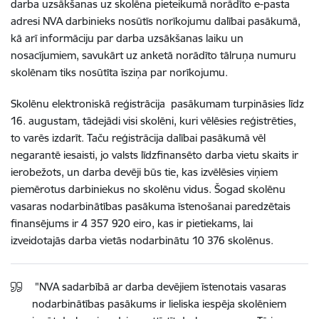
darba uzsākšanas uz skolēna pieteikumā norādīto e-pasta
adresi NVA darbinieks nosūtīs
norīkojumu dalībai pasākumā,
kā arī
informāciju par darba uzsākšanas laiku un
nosacījumiem,
savukārt uz anketā norādīto tālruņa numuru
skolēnam tiks nosūtīta īsziņa par norīkojumu.
Skolēnu elektroniskā reģistrācija pasākumam turpināsies līdz
16. augustam
, tādejādi visi skolēni, kuri vēlēsies reģistrēties,
to varēs izdarīt. Taču reģistrācija dalībai pasākumā vēl
negarantē iesaisti, jo valsts līdzfinansēto darba vietu skaits ir
ierobežots, un darba devēji būs tie, kas izvēlēsies viņiem
piemērotus darbiniekus no skolēnu vidus. Šogad skolēnu
vasaras nodarbinātības pasākuma īstenošanai paredzētais
finansējums ir 4 357 920 eiro, kas ir pietiekams, lai
izveidotajās darba vietās nodarbinātu 10 376 skolēnus.
"NVA sadarbībā ar darba devējiem īstenotais vasaras
nodarbinātības pasākums ir lieliska iespēja skolēniem