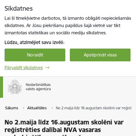
Pāriet uz lapas saturu
Sīkdatnes
Spied
lai meklētu
Enter
Lai šī tīmekļvietne darbotos, tā izmanto obligāti nepieciešamās
sīkdatnes. Ar Jūsu piekrišanu papildus šajā vietnē var tikt
izmantotas statistikas un sociālo mediju sīkdatnes.
Lūdzu, atzīmējiet savu izvēli:
Noraidīt
Apstiprināt visas
Pārvaldīt sīkdatnes
Sākums
Aktualitātes
No 2.maija līdz 16.augustam skolēni var reģistr
No 2.maija līdz 16.augustam skolēni var
reģistrēties dalībai NVA vasaras