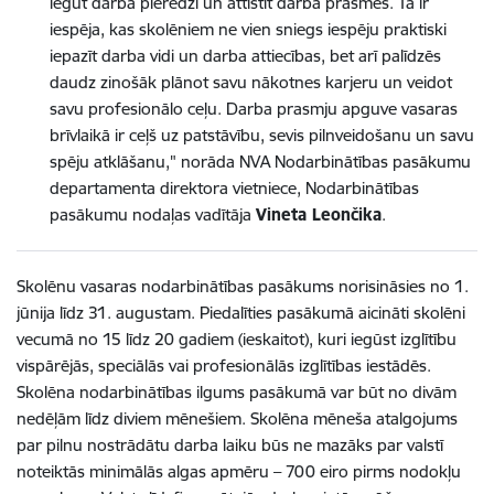
iegūt darba pieredzi un attīstīt darba prasmes. Tā ir
iespēja, kas skolēniem ne vien sniegs iespēju praktiski
iepazīt darba vidi un darba attiecības, bet arī palīdzēs
daudz zinošāk plānot savu nākotnes karjeru un veidot
savu profesionālo ceļu. Darba prasmju apguve vasaras
brīvlaikā ir ceļš uz patstāvību, sevis pilnveidošanu un savu
spēju atklāšanu," norāda NVA Nodarbinātības pasākumu
departamenta direktora vietniece, Nodarbinātības
pasākumu nodaļas vadītāja
Vineta Leončika
.
Skolēnu vasaras nodarbinātības pasākums norisināsies no 1.
jūnija līdz 31. augustam. Piedalīties pasākumā aicināti skolēni
vecumā no 15 līdz 20 gadiem (ieskaitot), kuri iegūst izglītību
vispārējās, speciālās vai profesionālās izglītības iestādēs.
Skolēna nodarbinātības ilgums pasākumā var būt no divām
nedēļām līdz diviem mēnešiem.
Skolēna mēneša atalgojums
par pilnu nostrādātu darba laiku būs ne mazāks par valstī
noteiktās minimālās algas apmēru – 700 eiro pirms nodokļu