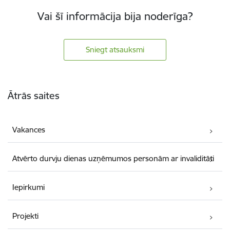
Vai šī informācija bija noderīga?
Sniegt atsauksmi
Kājene
Ātrās saites
Vakances
Atvērto durvju dienas uzņēmumos personām ar invaliditāti
Iepirkumi
Projekti