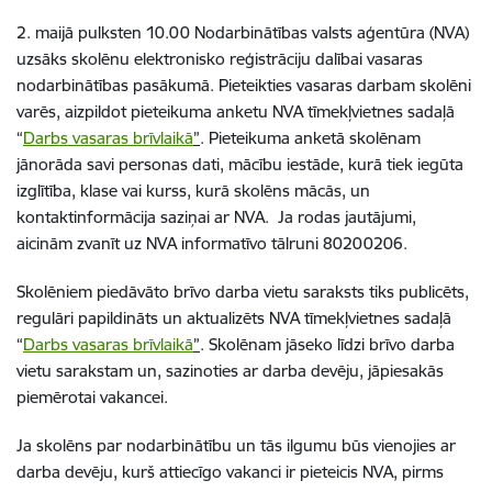
2. maijā pulksten 10.00 Nodarbinātības valsts aģentūra (NVA)
uzsāks skolēnu elektronisko reģistrāciju dalībai vasaras
nodarbinātības pasākumā. Pieteikties vasaras darbam skolēni
varēs, aizpildot pieteikuma anketu NVA tīmekļvietnes sadaļā
“
Darbs vasaras brīvlaikā
”
. Pieteikuma anketā skolēnam
jānorāda savi personas dati, mācību iestāde, kurā tiek iegūta
izglītība, klase vai kurss, kurā skolēns mācās, un
kontaktinformācija saziņai ar NVA. Ja rodas jautājumi,
aicinām zvanīt uz NVA informatīvo tālruni 80200206.
Skolēniem piedāvāto brīvo darba vietu saraksts tiks publicēts,
regulāri papildināts un aktualizēts NVA tīmekļvietnes sadaļā
“
Darbs vasaras brīvlaikā
”
. Skolēnam jāseko līdzi brīvo darba
vietu sarakstam un, sazinoties ar darba devēju, jāpiesakās
piemērotai vakancei.
Ja skolēns par nodarbinātību un tās ilgumu būs vienojies ar
darba devēju, kurš attiecīgo vakanci ir pieteicis NVA, pirms