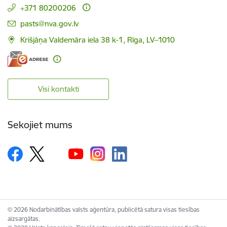
+371 80200206
E-pasts:
pasts@nva.gov.lv
Krišjāņa Valdemāra iela 38 k-1, Rīga, LV–1010
Visi kontakti
Sekojiet mums
© 2026 Nodarbinātības valsts aģentūra, publicētā satura visas tiesības
aizsargātas.