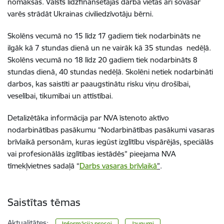
nomaksas. Valsts līdzfinansētajās darba vietās arī šovasar
varēs strādāt Ukrainas civiliedzīvotāju bērni.
Skolēns vecumā no 15 līdz 17 gadiem tiek nodarbināts ne
ilgāk kā 7 stundas dienā un ne vairāk kā 35 stundas nedēļā.
Skolēns vecumā no 18 līdz 20 gadiem tiek nodarbināts 8
stundas dienā, 40 stundas nedēļā. Skolēni netiek nodarbināti
darbos, kas saistīti ar paaugstinātu risku viņu drošībai,
veselībai, tikumībai un attīstībai.
Detalizētāka informācija par NVA īstenoto aktīvo
nodarbinātības pasākumu “Nodarbinātības pasākumi vasaras
brīvlaikā personām, kuras iegūst izglītību vispārējās, speciālās
vai profesionālās izglītības iestādēs” pieejama NVA
tīmekļvietnes sadaļā
“
Darbs vasaras brīvlaikā
”
.
Saistītas tēmas
Aktualitātes:
Informācija presei
Jaunumi