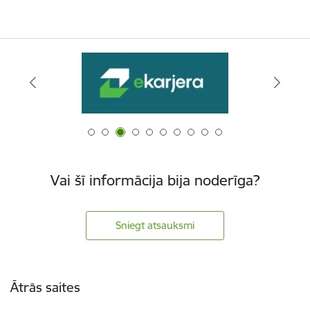
Vai šī informācija bija noderīga?
Sniegt atsauksmi
Kājene
Ātrās saites