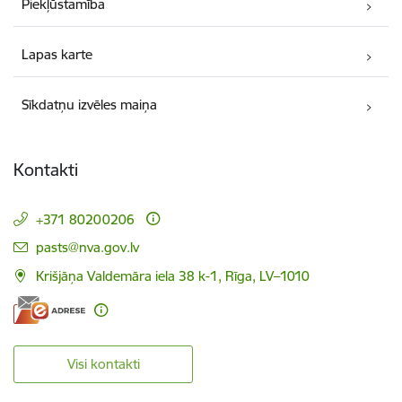
Piekļūstamība
Lapas karte
Sīkdatņu izvēles maiņa
Kontakti
+371 80200206
E-pasts:
pasts@nva.gov.lv
Krišjāņa Valdemāra iela 38 k-1, Rīga, LV–1010
Visi kontakti