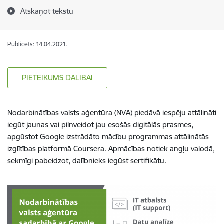
Atskaņot tekstu
Publicēts: 14.04.2021.
PIETEIKUMS DALĪBAI
Nodarbinātības valsts aģentūra (NVA) piedāvā iespēju attālināti
iegūt jaunas vai pilnveidot jau esošās digitālās prasmes,
apgūstot Google izstrādāto mācību programmas attālinātās
izglītības platformā Coursera. Apmācības notiek angļu valodā,
sekmīgi pabeidzot, dalībnieks iegūst sertifikātu.