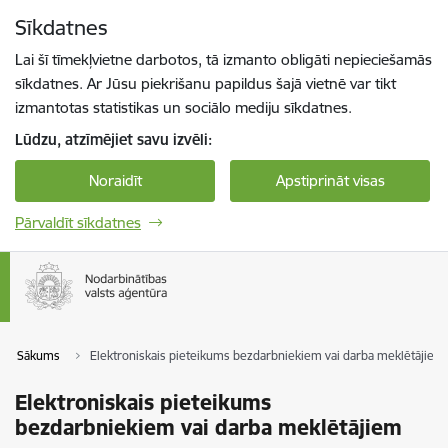
Pāriet uz lapas saturu
Sīkdatnes
Spied
lai meklētu
Enter
Lai šī tīmekļvietne darbotos, tā izmanto obligāti nepieciešamās
sīkdatnes. Ar Jūsu piekrišanu papildus šajā vietnē var tikt
izmantotas statistikas un sociālo mediju sīkdatnes.
Lūdzu, atzīmējiet savu izvēli:
Noraidīt
Apstiprināt visas
Pārvaldīt sīkdatnes
Sākums
Elektroniskais pieteikums bezdarbniekiem vai darba meklētājiem
Elektroniskais pieteikums
bezdarbniekiem vai darba meklētājiem