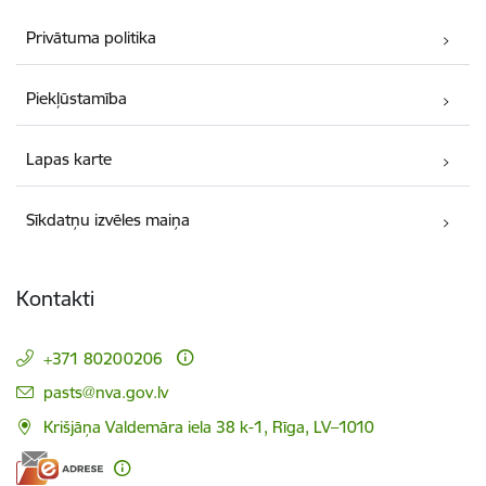
Privātuma politika
Piekļūstamība
Lapas karte
Sīkdatņu izvēles maiņa
Kontakti
+371 80200206
E-pasts:
pasts@nva.gov.lv
Krišjāņa Valdemāra iela 38 k-1, Rīga, LV–1010