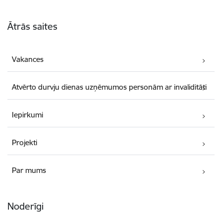
Kājene
Ātrās saites
Vakances
Atvērto durvju dienas uzņēmumos personām ar invaliditāti
Iepirkumi
Projekti
Par mums
Noderīgi