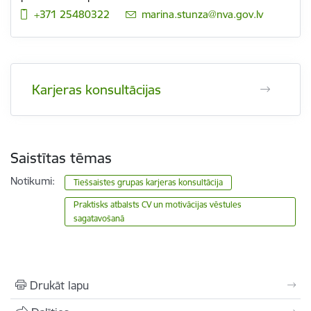
+371 25480322
E-pasts:
marina.stunza@nva.gov.lv
Karjeras konsultācijas
Saistītas tēmas
Notikumi:
Tiešsaistes grupas karjeras konsultācija
Praktisks atbalsts CV un motivācijas vēstules
sagatavošanā
Drukāt lapu