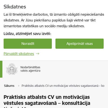
Pāriet uz lapas saturu
Sīkdatnes
Spied
lai meklētu
Enter
Lai šī tīmekļvietne darbotos, tā izmanto obligāti nepieciešamās
sīkdatnes. Ar Jūsu piekrišanu papildus šajā vietnē var tikt
izmantotas statistikas un sociālo mediju sīkdatnes.
Lūdzu, atzīmējiet savu izvēli:
Noraidīt
Apstiprināt visas
Pārvaldīt sīkdatnes
Sākums
Praktisks atbalsts CV un motivācijas vēstules sagatavošanā – konsu
Praktisks atbalsts CV un motivācijas
vēstules sagatavošanā – konsultācija