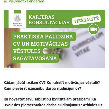
Pievienot kalendāram
Kādam jābūt izcilam CV? Ko rakstīt motivācijas vēstulē?
Kam pievērst uzmanību darba sludinājumos?
Kā novērtēt savu atbilstību izvirzītajām prasībām? Kā
izvēlēties piemērotākos darba sludinājumus? Atbildes uz