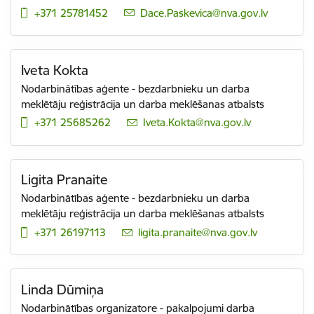
+371 25781452
E-pasts:
Dace.Paskevica@nva.gov.lv
Iveta Kokta
Nodarbinātības aģente - bezdarbnieku un darba
meklētāju reģistrācija un darba meklēšanas atbalsts
+371 25685262
E-pasts:
Iveta.Kokta@nva.gov.lv
Ligita Pranaite
Nodarbinātības aģente - bezdarbnieku un darba
meklētāju reģistrācija un darba meklēšanas atbalsts
+371 26197113
E-pasts:
ligita.pranaite@nva.gov.lv
Linda Dūmiņa
Nodarbinātības organizatore - pakalpojumi darba