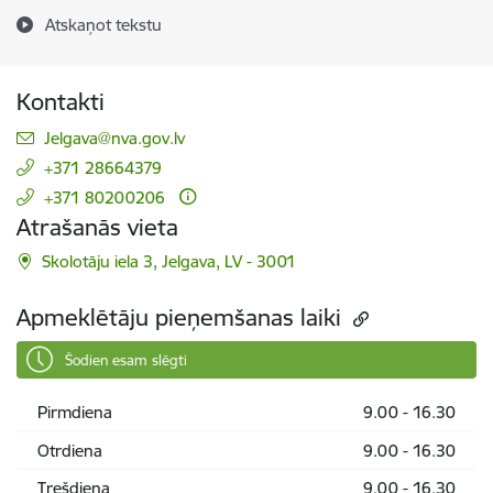
Atskaņot tekstu
Kontakti
E-pasts:
Jelgava@nva.gov.lv
+371 28664379
+371 80200206
Atrašanās vieta
Skolotāju iela 3, Jelgava, LV - 3001
Apmeklētāju pieņemšanas laiki
Šodien esam slēgti
Pirmdiena
9.00 - 16.30
Otrdiena
9.00 - 16.30
Trešdiena
9.00 - 16.30