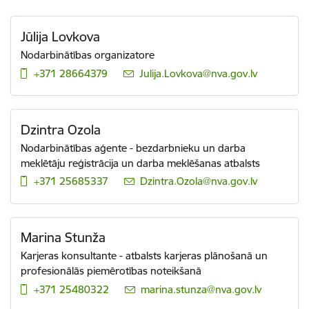
Jūlija Lovkova
Nodarbinātības organizatore
+371 28664379
E-pasts:
Julija.Lovkova@nva.gov.lv
Dzintra Ozola
Nodarbinātības aģente - bezdarbnieku un darba
meklētāju reģistrācija un darba meklēšanas atbalsts
+371 25685337
E-pasts:
Dzintra.Ozola@nva.gov.lv
Marina Stunža
Karjeras konsultante - atbalsts karjeras plānošanā un
profesionālās piemērotības noteikšanā
+371 25480322
E-pasts:
marina.stunza@nva.gov.lv