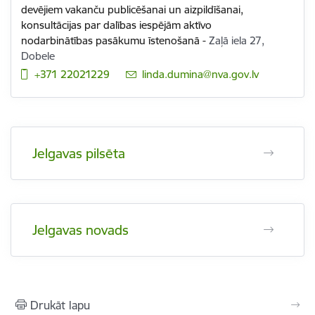
devējiem vakanču publicēšanai un aizpildīšanai,
konsultācijas par dalības iespējām aktīvo
nodarbinātības pasākumu īstenošanā
-
Zaļā iela 27,
Dobele
+371 22021229
E-pasts:
linda.dumina@nva.gov.lv
Jelgavas pilsēta
Jelgavas novads
Drukāt lapu