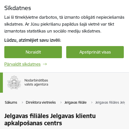
Pāriet uz lapas saturu
Sīkdatnes
Spied
lai meklētu
Enter
Lai šī tīmekļvietne darbotos, tā izmanto obligāti nepieciešamās
sīkdatnes. Ar Jūsu piekrišanu papildus šajā vietnē var tikt
izmantotas statistikas un sociālo mediju sīkdatnes.
Lūdzu, atzīmējiet savu izvēli:
Noraidīt
Apstiprināt visas
Pārvaldīt sīkdatnes
Sākums
Direktora vietnieks
Jelgavas filiāle
Jelgavas filiāles Jelg
Jelgavas filiāles Jelgavas klientu
apkalpošanas centrs