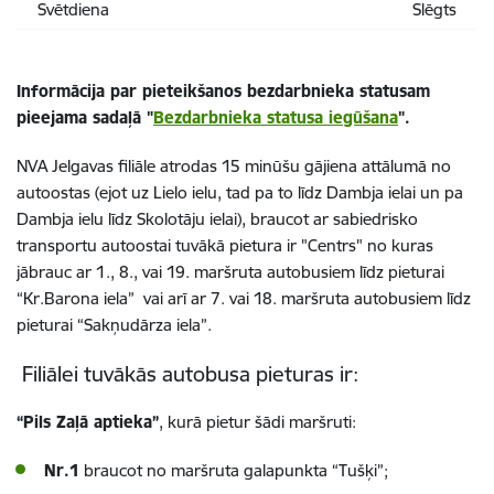
Svētdiena
Slēgts
Informācija par pieteikšanos bezdarbnieka statusam
pieejama sadaļā "
Bezdarbnieka statusa iegūšana
".
NVA Jelgavas filiāle atrodas 15 minūšu gājiena attālumā no
autoostas (ejot uz Lielo ielu, tad pa to līdz Dambja ielai un pa
Dambja ielu līdz Skolotāju ielai), braucot ar sabiedrisko
transportu autoostai tuvākā pietura ir "Centrs" no kuras
jābrauc ar 1., 8., vai 19. maršruta autobusiem līdz pieturai
“Kr.Barona iela” vai arī ar 7. vai 18. maršruta autobusiem līdz
pieturai “Sakņudārza iela”.
Filiālei tuvākās autobusa pieturas ir:
“Pils Zaļā aptieka”
, kurā pietur šādi maršruti:
Nr.1
braucot no maršruta galapunkta “Tušķi”;