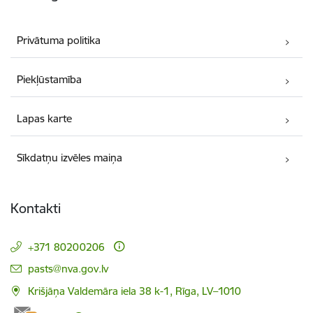
Privātuma politika
Piekļūstamība
Lapas karte
Sīkdatņu izvēles maiņa
Kontakti
+371 80200206
E-pasts:
pasts@nva.gov.lv
Krišjāņa Valdemāra iela 38 k-1, Rīga, LV–1010