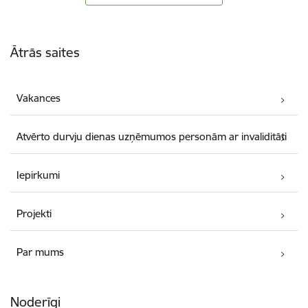
Kājene
Ātrās saites
Vakances
Atvērto durvju dienas uzņēmumos personām ar invaliditāti
Iepirkumi
Projekti
Par mums
Noderīgi