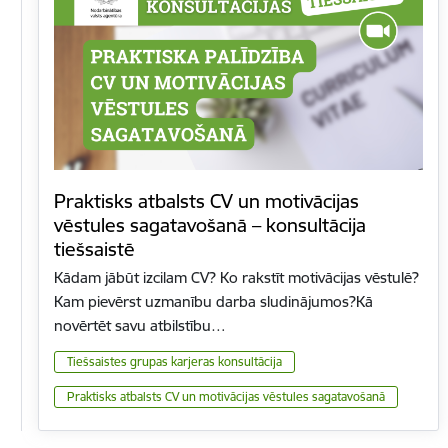
Praktisks atbalsts CV un motivācijas
vēstules sagatavošanā – konsultācija
tiešsaistē
Kādam jābūt izcilam CV? Ko rakstīt motivācijas vēstulē?
Kam pievērst uzmanību darba sludinājumos?Kā
novērtēt savu atbilstību…
Tiešsaistes grupas karjeras konsultācija
Praktisks atbalsts CV un motivācijas vēstules sagatavošanā