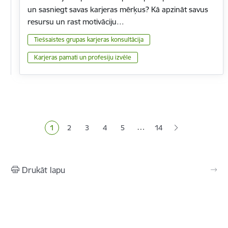
un sasniegt savas karjeras mērķus? Kā apzināt savus
resursu un rast motivāciju…
Tiešsaistes grupas karjeras konsultācija
Karjeras pamati un profesiju izvēle
Lapošana
…
1
2
3
4
5
14
Pašreizējā lapa
Lapa
Lapa
Lapa
Lapa
Drukāt lapu