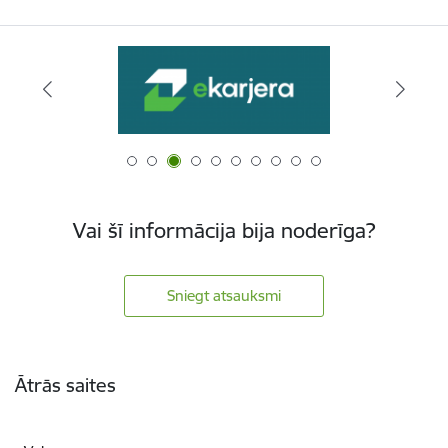
Vai šī informācija bija noderīga?
Sniegt atsauksmi
Kājene
Ātrās saites