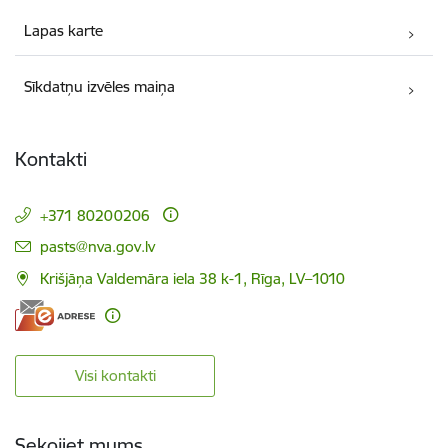
Lapas karte
Sīkdatņu izvēles maiņa
Kontakti
+371 80200206
E-pasts:
pasts@nva.gov.lv
Krišjāņa Valdemāra iela 38 k-1, Rīga, LV–1010
Visi kontakti
Sekojiet mums