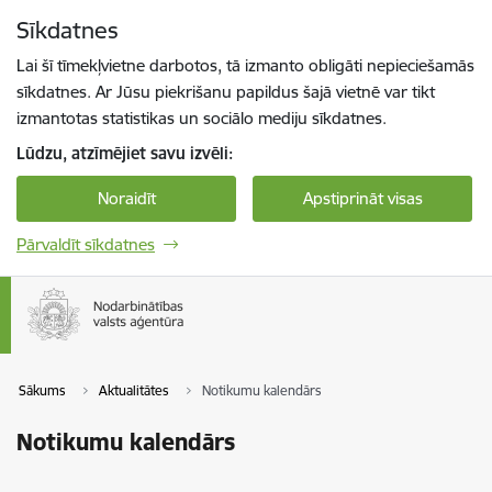
Pāriet uz lapas saturu
Sīkdatnes
Spied
lai meklētu
Enter
Lai šī tīmekļvietne darbotos, tā izmanto obligāti nepieciešamās
sīkdatnes. Ar Jūsu piekrišanu papildus šajā vietnē var tikt
izmantotas statistikas un sociālo mediju sīkdatnes.
Lūdzu, atzīmējiet savu izvēli:
Noraidīt
Apstiprināt visas
Pārvaldīt sīkdatnes
Sākums
Aktualitātes
Notikumu kalendārs
Notikumu kalendārs