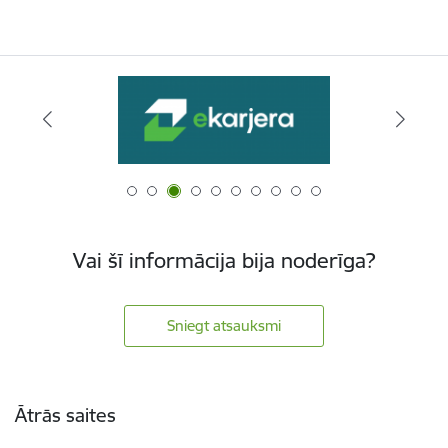
Vai šī informācija bija noderīga?
Sniegt atsauksmi
Kājene
Ātrās saites