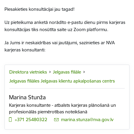
Piesakieties konsultācijai jau tagad!
Uz pieteikuma anketā norādīto e-pastu dienu pirms karjeras
konsultācijas tiks nosūtīta saite uz Zoom platformu.
Ja Jums ir neskaidrības vai jautājumi, sazinieties ar NVA
karjeras konsultanti:
Direktora vietnieks
Jelgavas filiāle
Jelgavas filiāles Jelgavas klientu apkalpošanas centrs
Marina Stunža
Karjeras konsultante - atbalsts karjeras plānošanā un
profesionālās piemērotības noteikšanā
+371 25480322
E-pasts:
marina.stunza@nva.gov.lv