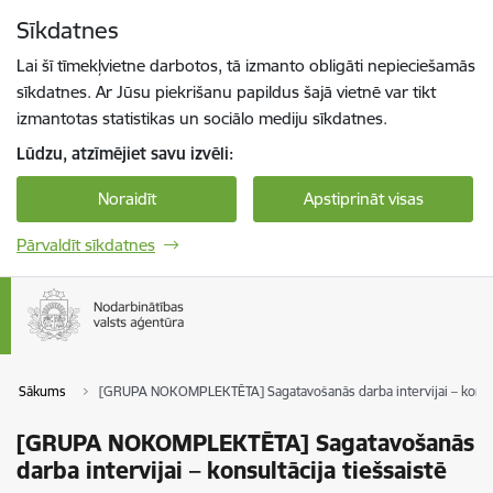
Pāriet uz lapas saturu
Sīkdatnes
Spied
lai meklētu
Enter
Lai šī tīmekļvietne darbotos, tā izmanto obligāti nepieciešamās
sīkdatnes. Ar Jūsu piekrišanu papildus šajā vietnē var tikt
izmantotas statistikas un sociālo mediju sīkdatnes.
Lūdzu, atzīmējiet savu izvēli:
Noraidīt
Apstiprināt visas
Pārvaldīt sīkdatnes
Sākums
[GRUPA NOKOMPLEKTĒTA] Sagatavošanās darba intervijai – konsult
[GRUPA NOKOMPLEKTĒTA] Sagatavošanās
darba intervijai – konsultācija tiešsaistē