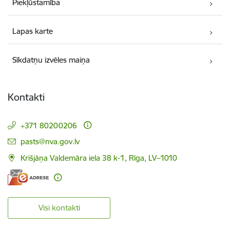
Piekļūstamība
Lapas karte
Sīkdatņu izvēles maiņa
Kontakti
+371 80200206
E-pasts:
pasts@nva.gov.lv
Krišjāņa Valdemāra iela 38 k-1, Rīga, LV–1010
Visi kontakti